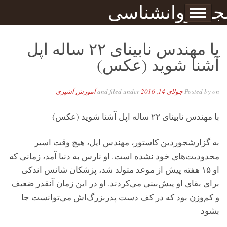
Skip to content
جله روانشناسی
برگه نمونه
بحان
با مهندس نابینای ۲۲ ساله اپل
آشنا شوید (عکس)
on
Posted by
جولای 14, 2016
and filed under
آموزش آشپزی
با مهندس نابینای ۲۲ ساله اپل آشنا شوید (عکس)
به گزارشجوردین کاستور، مهندس اپل، هیچ وقت اسیر
محدودیت‌های خود نشده است. او نارس به دنیا آمد، زمانی که
او ۱۵ هفته پیش از موعد متولد شد، پزشکان شانس اندکی
برای بقای او پیش‌بینی می‌کردند. او در این زمان آنقدر ضعیف
و کم‌وزن بود که در کف دست پدربزرگ‌اش می‌توانست جا
بشود