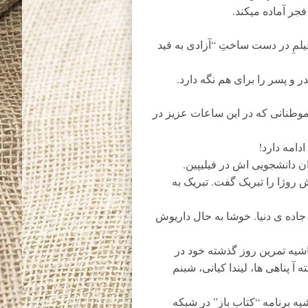
فجر آماده میکند.
یلمِ در دست ساختِ “آزادی به قید
و پسر را برای هم نگه دارد.
طنانی که در این ساعات عزیز در
امه دارد!
ن دانشجویی اش در فیلیپین.
روژا را تبریک گفت. تبریک به
 جاده ی دنیا. خوشا به حال داریوش
شیه تمرین روز گذشته خود در
 آ پناهی ها، لیندا کیانی، شبنم
 برنامه “کتاب باز” در شبکه