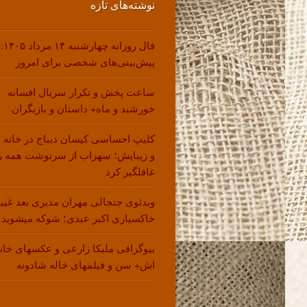
نوشته‌های تازه
فال روزانه چهارشنبه ۱۴ مرداد ۱۴۰۵:
پیش‌بینی‌های شخصی برای امروز
ساعت پخش و تکرار سریال افسانه
خورشید و ماه+ داستان و بازیگران
کلیپ احساسی کیسان دیباج در خانه 
و زیبایش؛ سهراب از سرنوشت همه ر
غافلگیر کرد
ویدئوی جنجالی مهران مدیری بعد غیب
خاکسپاری اکبر عبدی؛ شوکه میشوید !
بیوگرافی ملیکا زارعی و عکسهای خانو
اش+ سن و فیلمهای خاله شادونه