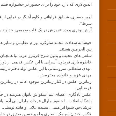
الدین دُری که دارد خود را برای حضور در جشنواره فیلم 
امیر جعفری، شقایق فراهانی و کاوه آهنگر در نمایی از ف
شرط”.
آرش نوذری و پدر عزیزش در یک قاب صمیمی. خداوند پدر 
خوشا به سعادت محمد سلوکی، بهرام عظیمی و سایر همو
بین الحرمین هستند.
سلفی های عجیب و بدون شرح فریبرز عرب نیا همچنان اد
خاطره بازی فریدون آسرایی با این عکس قدیمی از دورا
مهدی سلطانی سروستانی با این عکس تولد دختر نازنینش 
مهدی عزیز و خانواده محترمش.
زیباترین عکس در کنار زیباترین موجود عالم در زیباترین
فرضیایی.
عکس یادگاری اعضای تیم اسکواش بانوان هنرمند در حا
باشگاه انقلاب. با حضور مارال فرجاد، مارال بنی آدم، پانته
فرشادجو، شیوا ابراهیمی، سپیده علایی و هانیه توسلی.
عکس خندان سیامک انصاری و امیرحسین صدیق در حاشیه