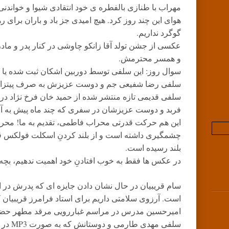
مهراب با طنازی بالفطره ی خود انتقادی شیوا و خواندنی
هوای این چند روز کرد. هیچ امیدی جز باد و باران برای ره
گوگرد نداریم.
عکسی از جشن تولد آقا زانکو چاوشی در کنار پدر و ما
و همسر محترمش.
سوال روز: این سلفی توسط دوربین اشکان ثبت شده یا رض
سلفی رضا شفیعی جم و دوست عزیزش به صرف پیتزا.
سلفی قدیمی تازه منتشر شده از حمید خان فرخ نژاد 
فربد و دوست عزیزشان در سفری که چند ماه پیش به آم
این هم حرکت قدرتی محراب فاطمی، تقدیم به ما! محر
چشمگیری داشته است و از بلند کردنِ اسکلت فولکس قو
بلند رسیده است.
در عکس ها فقط به خوب افتادنِ خود اهمیت ندهیم، بچه ها
سام قریبیان در حال نشان دادن جایزه ای که پدرش در ا
است. آرزوی سلامتی داریم برای استاد فرامرز قریبیان 
امیرحسین مدرس در مراسم غباررویی مرقد مطهر حضر
سلفی مهدی طارمی و دوستانش که به صورت MP3 در یک ماشین جا شده اند.