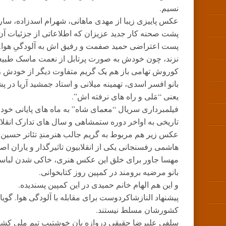
نسیم.
عکس پاییزی زیبا از مهدی ماهانی، شهرام اسدزاده، سارا
پشت صحنه کار جدید عزیزان که اطلاعاتی از جزئیات 
پست اعتراضی حمید صفمت و رفیق اش به آلودگیِ هوا. ا
نزند، چون خودش به صورت پرتابل از نعمت ماسک طبیع
کوروش تهامی باز هم یک گریم متفاوت دیگر از خودش ر
بانو افسر اسدی، تهمینه میلانی و استاد جمشید آریا در 
یعنی “مَلی و راه های نرفته اش”.
فیلمبرداری سریال “معمای شاه” به ماه های پایانی خود
تاریخی به اواخر دوره ستمشاهی و سال های تدارک انقل
عکس زیر هم مربوط به گریم جالب هنرمندِ تئاتر حسین ب
هاشمی رفسنجانی یکی از انقلابیون تاثیرگذار و یاران اص
مهسا جاور برای خلق این عکس هنری، خاکی شدن لباس
بانو مرضیه برومند در کمپین روز کتابخوانی.
و این هم الهام خانم حمیدی در این کمپین پسندیده.
پیشنهاد النازشاکردوست برای مقابله با آلودگی هوا. گویا ا
کشورشان مسلط نیستند.
سلفی علیرضا حقیقی دروازه بان خوشتیپ تیم ملی کشو