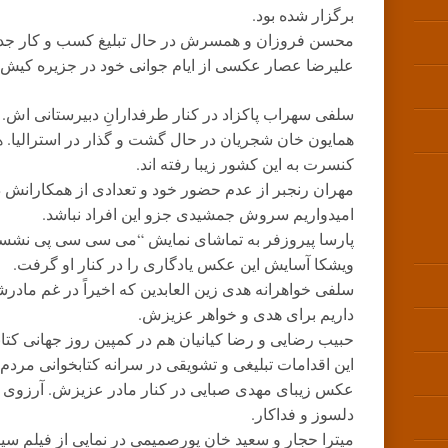
برگزار شده بود.
محسن فروزان و همسرش در حال تبلیغ کسب و کار جد
علیرضا عصار عکسی از ایام جوانی خود در جزیره کیش 
سلفی سهراب پاکزاد در کنار طرفدارانِ دبیرستانی اش.
همایون خان شجریان در حال گشت و گذار در استرالیا. 
کنسرت به این کشور زیبا رفته اند.
مهران رنجبر از عدم حضور خود و تعدادی از همکارانش 
امیدواریم سروش جمشیدی جزو این افراد نباشد.
پارسا پیروزفر به تماشای نمایش “می سی سی پی نشسته م
ویشکا آسایش این عکس یادگاری را در کنار او گرفت.
سلفی خواهرانه هدی زین العابدین که اخیراً در غم مادر
داریم برای هدی و خواهر عزیزش.
حبیب رضایی و رضا کیانیان هم در کمپین روز جهانی کتابخ
این اقدامات تبلیغی و تشویقی در سرانه کتابخوانی مردم ت
عکس زیبای مهدی صبایی در کنار مادر عزیزش. آرزوی س
دلسوز و فداکار.
میترا حجار و سعید خان پورصمیمی در نمایی از فیلم 