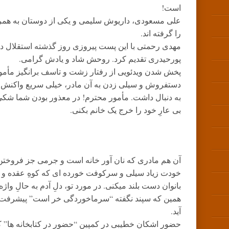
است!
علی مسعودی، داریوش سلیمی و یکی از دوستان به همرا
را گرفته اند.
مهدی رحمتی با این پست پیروزی روز گذشته استقلال در
پورحیدری تقدیم کرد. روحش شاد و یادش گرامی.
پخش شدن ویدئویی از رفتار زشت و تاسف برانگیز مأمو
دستفروش و سیلی زدن به آن مادر، خیلی سریع واکنش ها
به دنبال داشت. مأمور محترم! در معذور بودن شما شکی
بی عارِ خود را خرج یک خانم بکنی.
آن هم مادری که نان آور خانه است و جرمی جز فروختن م
خودت زیاد سیلی و سرکوفت خورده ای که کوهِ عقده و 
بانوان دست بلند میکنی. در مورد تو، دلِ آدم به حالِ و
همین که سپند نگفته “سرماخوردگی خر است” پیشرفت 
آید.
حضور اشکان خطیبی در کمپین “حضور در کتابخانه ها” که