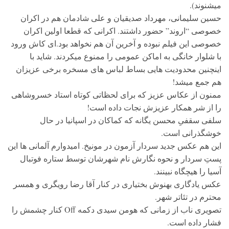
میشنوند).
حسین سلیمانی، مهرداد صدیقیان و علی شادمان هم در اکران
خصوصی “اروند” حضور داشتند. اکرانی که قطعا اولین اکران
خصوصی این فیلم نبوده و آخرین آن هم نخواهد بود.ای کاش ورود
با شلوار خانگی به اماکن عمومی را ممنوع میکردند. شاید با
اینچنین محدودیت هایی بساط لباس های مسخره برخی عزیزان
هم جمع میشد!
ممنون از عکاس عزیز که برای لحظاتی کوتاه استاد خسروشاهی
را از شر همکار عزیزش نجات داده است!
سلفی سقفیِ محسن یگانه که کماکان در اسپانیا در حال
خوشگذرانی است.
این هم عکس جدید سردار آزمون در مونیخ. امیدوارم آلمانی ها این
پستِ سردار و نحوه نگارش نام شهرشان توسط ستاره فوتبال
آسیا را هیچگاه نبینند.
عکس یادگاری بهنوش بختیاری در کنار آقا رضا رویگری و همسر
محترم در تئاتر شهر.
تصویری ناب از زمانی که هومن سیدی دکمه Off کنار چشمش را
فشار داده است.