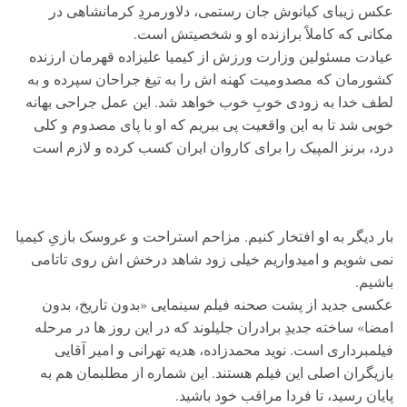
عکس زیبای کیانوش جان رستمی، دلاورمردِ کرمانشاهی در
مکانی که کاملاً برازنده او و شخصیتش است.
عیادت مسئولین وزارت ورزش از کیمیا علیزاده قهرمان ارزنده
کشورمان که مصدومیت کهنه اش را به تیغ جراحان سپرده و به
لطف خدا به زودی خوبِ خوب خواهد شد. این عمل جراحی بهانه
خوبی شد تا به این واقعیت پی ببریم که او با پای مصدوم و کلی
درد، برنز المپیک را برای کاروان ایران کسب کرده و لازم است
بار دیگر به او افتخار کنیم. مزاحم استراحت و عروسک بازیِ کیمیا
نمی شویم و امیدواریم خیلی زود شاهد درخش اش روی تاتامی
باشیم.
عکسی جدید از پشت صحنه فیلم سینمایی «بدون تاریخ، بدون
امضا» ساخته جدیدِ برادران جلیلوند که در این روز ها در مرحله
فیلمبرداری است. نوید محمدزاده، هدیه تهرانی و امیر آقایی
بازیگران اصلی این فیلم هستند. این شماره از مطلبمان هم به
پایان رسید، تا فردا مراقب خود باشید.