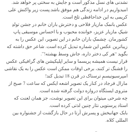
نشدنی های نسل مذکور است و جایش به سختی پر خواهد شد.
امیدواریم در ادامه زندگی هم موفق باشد.پست زیر واکنش علی
کریمی به این خداحافظی تلخ است.
عکس بانمک مازیار فلاحی و دخترش باران خانم در جشن تولدِ
شیکِ مازیار عزیز، خواننده محبوب و با احساس موسیقی پاپ
کشورمان. چشمکِ باران خانم در این تصویر، این عکس را به
زیباترین عکس این شماره تبدیل کرده است. شاعر حق داشته که
بگوید “هر کی دختر داره، جاش وسط بهشته!”.
قرار نیست همیشه پریسما و سایر اپلیکیشن های گرافیکی عکس
را قشنگ تر کنند، برخی اوقات ممکن است عکس را به یک نقاشی
امپرسیونیسمِ ترسناک در قرن 18 تبدیل کند!
مارال فرجاد در کنار یک تصویر اشعه ایکس که ساعت 7 صبح از
متروی ایستگاه دروازه دولت گرفته شده است.
چه شرحی میتوان برای این تصویر نوشت، جز همان لعنت که
استاد پرستویی نثار چنین لذتی کرده است.
بابک جهانبخش و پسرش آرتا در حال بازگشت از جشنواره بین
المللی کلاه.