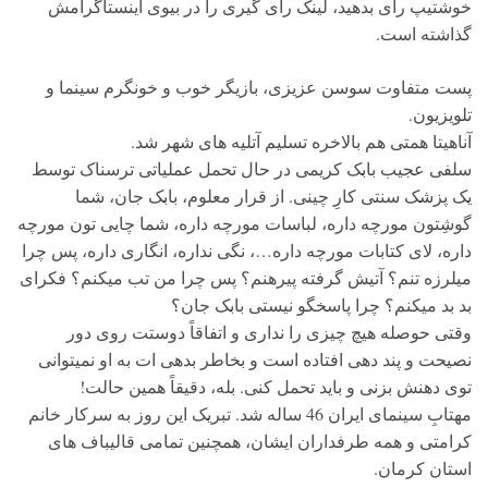
خوشتیپ رأی بدهید، لینک رای گیری را در بیوی اینستاگرامش
گذاشته است.
پست متفاوت سوسن عزیزی، بازیگر خوب و خونگرم سینما و
تلویزیون.
آناهیتا همتی هم بالاخره تسلیم آتلیه های شهر شد.
سلفی عجیب بابک کریمی در حال تحمل عملیاتی ترسناک توسط
یک پزشک سنتی کارِ چینی. از قرار معلوم، بابک جان، شما
گوشِتون مورچه داره، لباسات مورچه داره، شما چایی تون مورچه
داره، لای کتابات مورچه داره…، نگی نداره، انگاری داره، پس چرا
میلرزه تنم؟ آتیش گرفته پیرهنم؟ پس چرا من تب میکنم؟ فکرای
بد بد میکنم؟ چرا پاسخگو نیستی بابک جان؟
وقتی حوصله هیچ چیزی را نداری و اتفاقاً دوستت روی دور
نصیحت و پند دهی افتاده است و بخاطر بدهی ات به او نمیتوانی
توی دهنش بزنی و باید تحمل کنی. بله، دقیقاً همین حالت!
مهتابِ سینمای ایران 46 ساله شد. تبریک این روز به سرکار خانم
کرامتی و همه طرفداران ایشان، همچنین تمامی قالیباف های
استان کرمان.