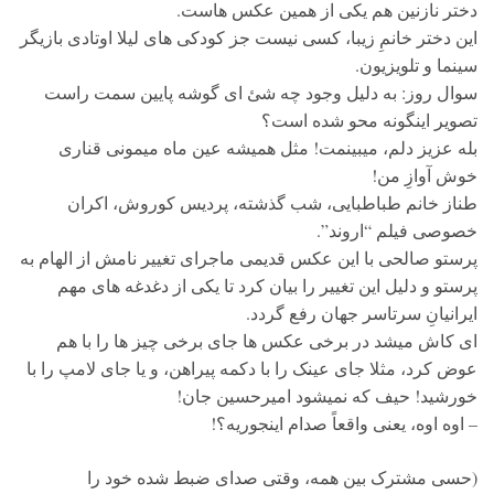
دختر نازنین هم یکی از همین عکس هاست.
این دختر خانمِ زیبا، کسی نیست جز کودکی های لیلا اوتادی بازیگر
سینما و تلویزیون.
سوال روز: به دلیل وجود چه شئ ای گوشه پایین سمت راست
تصویر اینگونه محو شده است؟
بله عزیز دلم، میبینمت! مثل همیشه عین ماه میمونی قناری
خوش آوازِ من!
طناز خانم طباطبایی، شب گذشته، پردیس کوروش، اکران
خصوصی فیلم “اروند”.
پرستو صالحی با این عکس قدیمی ماجرای تغییر نامش از الهام به
پرستو و دلیل این تغییر را بیان کرد تا یکی از دغدغه های مهم
ایرانیانِ سرتاسر جهان رفع گردد.
ای کاش میشد در برخی عکس ها جای برخی چیز ها را با هم
عوض کرد، مثلا جای عینک را با دکمه پیراهن، و یا جای لامپ را با
خورشید! حیف که نمیشود امیرحسین جان!
– اوه اوه، یعنی واقعاً صدام اینجوریه؟!
(حسی مشترک بین همه، وقتی صدای ضبط شده خود را