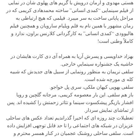
هستی مهدوی و آرمان درویش با گریم های پهلوی شان در نمایی
از فیلم سینمایی “کمدی انسانی” ساخته محمدهادی کریمی که در
مراحل پایانی ساخت به سر میبرد. فیلمی که هیچ ارتباطی به
رمان مشهور با همین نام به قلم ویلیام سارویان و همچنین فیلم
هالیوودی “کمدی انسانی” به کارگردانی کلارنس براون، ندارد و
کاملاً وطنی است!
بهزاد خداویسی و پسرش آریا به همراه آی دی کارت هایشان در
حاشیه یک جشنواره سینماییِ خارجی.
سلفی نریمان به منظور رونمایی از سبیل های جدیدش که شبیه
کله ی مورچه شده است.
سلفی یهویی کیهان ملکی، سری پل خواجو.
باز هم سلفی. این بار معصومه کریمی، مرجانه گلچین و رویا
افشار بازیگر پیشکسوت سینما و تئاتر زحمتش را کشیده اند. پس
از تماشای نمایش سردار.
تعطیلات چند روزه ای که اخیرا گذراندیم تعداد عکس های ساحلی
عزیزان در شبکه های اجتماعی را تا حد قابل توجهی افزایش داده
است. سلفی ساحلی روشنک عجمیان در کنار همسر محترم و