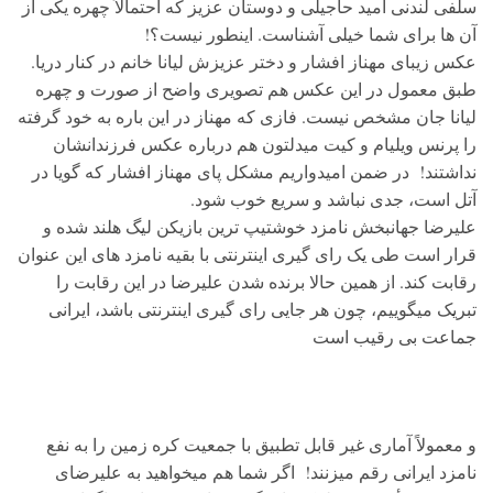
سلفی لندنی امید حاجیلی و دوستان عزیز که احتمالاً چهره یکی از
آن ها برای شما خیلی آشناست. اینطور نیست؟!
عکس زیبای مهناز افشار و دختر عزیزش لیانا خانم در کنار دریا.
طبق معمول در این عکس هم تصویری واضح از صورت و چهره
لیانا جان مشخص نیست. فازی که مهناز در این باره به خود گرفته
را پرنس ویلیام و کیت میدلتون هم درباره عکس فرزندانشان
نداشتند! در ضمن امیدواریم مشکل پای مهناز افشار که گویا در
آتل است، جدی نباشد و سریع خوب شود.
علیرضا جهانبخش نامزد خوشتیپ ترین بازیکن لیگ هلند شده و
قرار است طی یک رای گیری اینترنتی با بقیه نامزد های این عنوان
رقابت کند. از همین حالا برنده شدن علیرضا در این رقابت را
تبریک میگوییم، چون هر جایی رای گیری اینترنتی باشد، ایرانی
جماعت بی رقیب است
و معمولاً آماری غیر قابل تطبیق با جمعیت کره زمین را به نفع
نامزد ایرانی رقم میزنند! اگر شما هم میخواهید به علیرضای