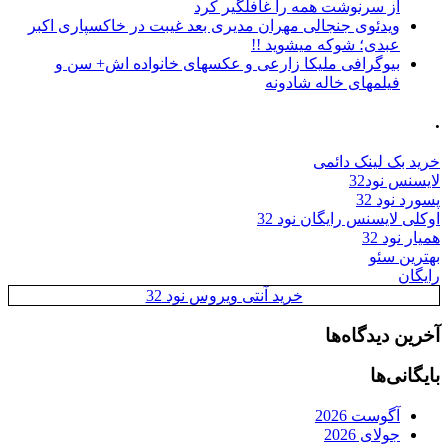
از سرنوشت همه را غافلگیر کرد
ویدئوی جنجالی مهران مدیری بعد غیبت در خاکسپاری اکبر
عبدی؛ شوکه میشوید !!
بیوگرافی ملیکا زارعی و عکسهای خانواده اش+ سن و
فیلمهای خاله شادونه
.
خرید بک لینک دائمی
لایسنس نود32
پسورد نود 32
اوکلی لایسنس رایگان نود 32
همیار نود 32
بهترین سئو
رایگان
خرید آنتی ویروس نود 32
آخرین دیدگاه‌ها
بایگانی‌ها
آگوست 2026
جولای 2026