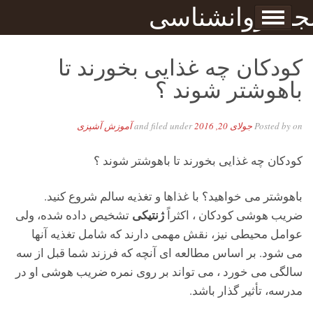
Skip to content
جله روانشناسی
برگه نمونه
بحان
کودکان چه غذایی بخورند تا
باهوشتر شوند ؟
on
Posted by
جولای 20, 2016
and filed under
آموزش آشپزی
کودکان چه غذایی بخورند تا باهوشتر شوند ؟
باهوشتر می خواهید؟ با غذاها و تغذیه سالم شروع کنید.
ژنتیکی
ضریب هوشی کودکان ، اکثراً
تشخیص داده شده، ولی
عوامل محیطی نیز، نقش مهمی دارند که شامل تغذیه آنها
می شود. بر اساس مطالعه ای آنچه که فرزند شما قبل از سه
سالگی می خورد ، می تواند بر روی نمره ضریب هوشی او در
مدرسه، تأثیر گذار باشد.