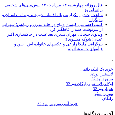
فال روزانه چهارشنبه ۱۴ مرداد ۱۴۰۵: پیش‌بینی‌های شخصی
برای امروز
ساعت پخش و تکرار سریال افسانه خورشید و ماه+ داستان و
بازیگران
کلیپ احساسی کیسان دیباج در خانه مدرن و زیبایش؛ سهراب
از سرنوشت همه را غافلگیر کرد
ویدئوی جنجالی مهران مدیری بعد غیبت در خاکسپاری اکبر
عبدی؛ شوکه میشوید !!
بیوگرافی ملیکا زارعی و عکسهای خانواده اش+ سن و
فیلمهای خاله شادونه
.
خرید بک لینک دائمی
لایسنس نود32
پسورد نود 32
اوکلی لایسنس رایگان نود 32
همیار نود 32
بهترین سئو
رایگان
خرید آنتی ویروس نود 32
آخرین دیدگاه‌ها