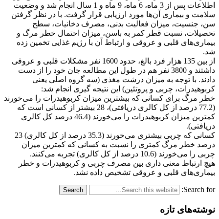
اطلاعات پس از 3 ماه، 6 ماه، 9 ماه و 1 سال انجام شد و وضعیت
سلامت و بیماری آن‌ها مورد ارزیابی قرار گرفت. با در نظر گرفتن
سن، جنسیت، میزان فعالیت بدنی، مصرف دخانیات، سطح
تحصیلات، نسبت قطر کمر به باسن، میزان احتمال خطر مرگ و
بیماری‌های قلبی و عروقی و ارتباط آن با رژیم غذایی تخمین زده
شد.
از بین 135 هزار فرد بالغ، حدود 1600 نفر مشکلات قلبی و عروقی
داشتند و 3800 نفر هم در طول این مطالعه جان خود را از دست
دادند. با توجه به میزان درشت مغذی (سه گروه اصلی یعنی
کربوهیدرات، چربی و پروتئین) این نتیجه گیری انجام شد:
خطر مرگ برای کسانی که بیشترین میزان کربوهیدرات را می‌خورند
(77.2 درصد از کل کالری دریافتی)، 28 بیشتر از کسانی است که
کمترین میزان کربوهیدرات را می‌خورند (46.4 درصد کل کالری
دریافتی).
کسانی که چربی بیشتری می‌خورند (35.3 درصد از کل کالری) 23
درصد خطر مرگ کمتری را نسبت به کسانی که کمترین میزان
چربی را می‌خورند (10.6 درصد از کل کالری) تجربه می‌کنند.
هیچ ارتباط معنی داری بین مصرف چربی و کربوهیدرات و خطر
بیماری‌های قلبی و عروقی تشخیص داده نشد.
Search for:
نوشته‌های تازه