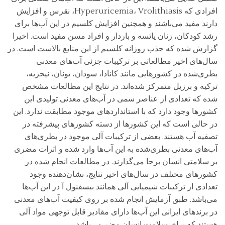
افرادی که Hyperuricemia، Vrolithiasis، نقرس و افزایش
دارند مفید می‌باشند و همچنین افزایش کلسیم در این آب‌ها برای
رشد کودکان، زنان یائسه و باردار و افراد مسن مفید است. اخیرا
گزارش شده که جذب روزانه کلسیم از این منابع بالاست است. در
سال‌های اخیر مطالعاتی بر ترکیبات جزئی آب‌های معدنی
بطری‌شده در کشورهایی مانند کانادا، سودان، یونان، نیجریه،
ترکیه و برزیل متمرکز شده‌اند. در نتایج این مطالعات مشخص
شده که تعدادی از عناصر سمی در آب‌های معدنی تولیدی این
کشورها وجود دارد که با استانداردهای موجود مطابقت ندارد. این
در حالی است که این کشورها از دسته کشورهای پیشرفته در
تصفیه آب هستند. بعضی از ترکیبات آلی موجود در بطری‌های
آب‌های معدنی بطری‌شده به این آب‌ها وارد شده و اثرات مضری
بر سلامتی انسان برجا می‌گذارند. در مطالعات انجام شده در
کشورهای مختلف در سال‌های اخیر نتایج، نشان‌دهنده وجود
تعدادی از ترکیبات شیمیایی آلی همانند بیسفنول آ در این آب‌ها
می‌باشد. طبق آزمایش انجام شده بر روی کیفیت آب‌های معدنی
در برندهای ایرانی این آب‌ها دارای مقادیر قابل توجهی مواد آلی
هستند که برای سلامت انسان مضر می‌باشد.