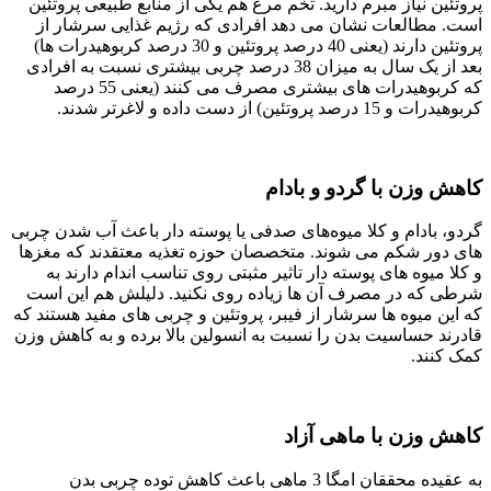
پروتئین نیاز مبرم دارید. تخم ‌مرغ هم یکی از منابع طبیعی پروتئین
است. مطالعات نشان می ‌دهد افرادی که رژیم غذایی سرشار از
پروتئین دارند (یعنی 40 درصد پروتئین و 30 درصد کربوهیدرات‌ ها)
بعد از یک سال به میزان 38 درصد چربی بیشتری نسبت به افرادی
که کربوهیدرات ‌های بیشتری مصرف می ‌کنند (یعنی 55 درصد
کربوهیدرات و 15 درصد پروتئین) از دست داده و لاغرتر شدند.
کاهش وزن با گردو و بادام
گردو، بادام و کلا میوه‌های صدفی یا پوسته دار باعث آب شدن چربی
‌های دور شکم می‌ شوند. متخصصان حوزه تغذیه معتقدند که مغزها
و کلا میوه‌ های پوسته دار تاثیر مثبتی روی تناسب اندام دارند به
شرطی که در مصرف آن‌ ها زیاده ‌روی نکنید. دلیلش هم این است
که این میوه‌ ها سرشار از فیبر، پروتئین و چربی‌ های مفید هستند که
قادرند حساسیت بدن را نسبت به انسولین بالا برده و به کاهش وزن
کمک کنند.
کاهش وزن با ماهی آزاد
به عقیده‌ محققان امگا 3 ماهی باعث کاهش توده‌ چربی بدن