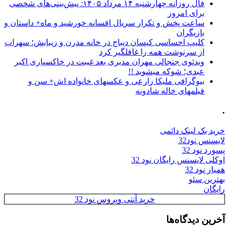
فال روزانه چهارشنبه ۱۴ مرداد ۱۴۰۵: پیش‌بینی‌های شخصی
برای امروز
ساعت پخش و تکرار سریال افسانه خورشید و ماه+ داستان و
بازیگران
کلیپ احساسی کیسان دیباج در خانه مدرن و زیبایش؛ سهراب
از سرنوشت همه را غافلگیر کرد
ویدئوی جنجالی مهران مدیری بعد غیبت در خاکسپاری اکبر
عبدی؛ شوکه میشوید !!
بیوگرافی ملیکا زارعی و عکسهای خانواده اش+ سن و
فیلمهای خاله شادونه
.
خرید بک لینک دائمی
لایسنس نود32
پسورد نود 32
اوکلی لایسنس رایگان نود 32
همیار نود 32
بهترین سئو
رایگان
خرید آنتی ویروس نود 32
آخرین دیدگاه‌ها