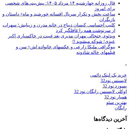
فال روزانه چهارشنبه ۱۴ مرداد ۱۴۰۵: پیش‌بینی‌های شخصی
برای امروز
ساعت پخش و تکرار سریال افسانه خورشید و ماه+ داستان و
بازیگران
کلیپ احساسی کیسان دیباج در خانه مدرن و زیبایش؛ سهراب
از سرنوشت همه را غافلگیر کرد
ویدئوی جنجالی مهران مدیری بعد غیبت در خاکسپاری اکبر
عبدی؛ شوکه میشوید !!
بیوگرافی ملیکا زارعی و عکسهای خانواده اش+ سن و
فیلمهای خاله شادونه
.
خرید بک لینک دائمی
لایسنس نود32
پسورد نود 32
اوکلی لایسنس رایگان نود 32
همیار نود 32
بهترین سئو
رایگان
آخرین دیدگاه‌ها