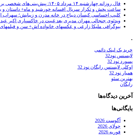
فال روزانه چهارشنبه ۱۴ مرداد ۱۴۰۵: پیش‌بینی‌های شخصی برای امروز
ساعت پخش و تکرار سریال افسانه خورشید و ماه+ داستان و با
کلیپ احساسی کیسان دیباج در خانه مدرن و زیبایش؛ سهراب ا
ویدئوی جنجالی مهران مدیری بعد غیبت در خاکسپاری اکبر عبد
بیوگرافی ملیکا زارعی و عکسهای خانواده اش+ سن و فیلمهای 
.
خرید بک لینک دائمی
لایسنس نود32
پسورد نود 32
اوکلی لایسنس رایگان نود 32
همیار نود 32
بهترین سئو
رایگان
آخرین دیدگاه‌ها
بایگانی‌ها
آگوست 2026
جولای 2026
فوریه 2026