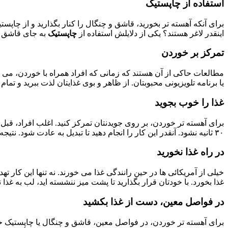
استفاده از چاپستیک
برای آنکه آهسته تر بخورید، قاشق و چنگال را کنار بگذارید و از چاپس
اینقدر لاغر هستند؟ یکی از دلایلش استفاده از
چاپستیک
به جای قاشق ا
تمرکز بر خوردن
مطالعات حاکی از آن هستند که زمانی که افراد همراه با خوردن، می خ
یا برنامه تلویزیونی محبوبتان. از ظاهر و بوی غذایتان لذت ببرید و ت
غذا را خوب بجوید
برای آهسته تر خوردن، بر روی جویدنتان تمرکز کنید. اغلب افراد، قبل از قورت دادن غذا، فقط کمتر از ۱۵ ثانیه آن 
۳۰ ثانیه نشود. آنقدر این کار را انجام دهید تا تبدیل به عادت شود. نتیجه؟ شما غذایتان را با مقدار کمتری کالری مصرفی تمام می کنید.
در راه غذا نخورید
خیلی از آمریکائی ها در حین رانندگی غذا می خورند. نه تنها این کا
غذا بخورد. با خودتان قرار بگذارید تا پشت میز ننشسته اید، لب به غذا نز
در فواصل معین، دست از غذا بکشید
برای آهسته تر خوردن، در فواصل معین، قاشق و چنگال یا چاپستیک خود 