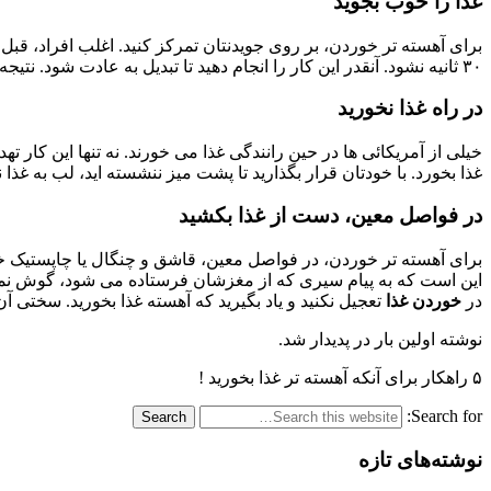
غذا را خوب بجوید
برای آهسته تر خوردن، بر روی جویدنتان تمرکز کنید. اغلب افراد، قبل از قورت دادن غذا، فقط کمتر از ۱۵ ثانیه آن 
۳۰ ثانیه نشود. آنقدر این کار را انجام دهید تا تبدیل به عادت شود. نتیجه؟ شما غذایتان را با مقدار کمتری کالری مصرفی تمام می کنید.
در راه غذا نخورید
خیلی از آمریکائی ها در حین رانندگی غذا می خورند. نه تنها این کا
غذا بخورد. با خودتان قرار بگذارید تا پشت میز ننشسته اید، لب به غذا نز
در فواصل معین، دست از غذا بکشید
برای آهسته تر خوردن، در فواصل معین، قاشق و چنگال یا چاپستیک خود 
این است که به پیام سیری که از مغزشان فرستاده می شود، گوش نمی ده
در
خوردن غذا
تعجیل نکنید و یاد بگیرید که آهسته غذا بخورید. سختی آ
نوشته اولین بار در پدیدار شد.
۵ راهکار برای آنکه آهسته تر غذا بخورید !
Search for:
نوشته‌های تازه