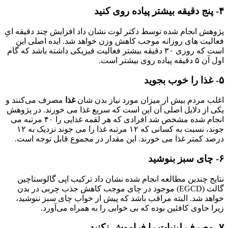
۴- پنج دقیقه بیشتر پیاده‌ روی کنید
پژوهش انجام شده توسط دکتر لوت نشان داد افزایش چند دقیقه ‌ایِ
فعالیت‌ های روزانه موجب کاهش وزن خواهد شد. ایده اصلی این
است که روزی ۳۰ دقیقه بیشتر فعالیت فیزیکی داشته باشد که گام
اول آن ۵ دقیقه پیاده ‌روی بیشتر است.
۵- غذا را خوب بجوید
اغلب مردم بیش از میزان مورد نیاز بدن شان
غذا
مصرف می‌کنند و
یکی از دلایل اصلی‌ آن این است که سریع غذا می‌ خورند. در پژوهش
انجام شده مشخص شد افرادی که هر لقمه غذایی را ۴۰ مرتبه می
‌جوند، نسبت به کسانی که ۱۲ مرتبه غذا را می‌ جوند نزدیک به ۱۲
درصد کمتر غذا می ‌خورند. این مقدار در مجموع قابل توجه است.
۶- چای سبز بنوشید
نتایج چندین مطالعه انجام شده نشان داد ترکیب اپی‌ گالوستاچین
گالت (EGCD) موجود در چای موجب کاهش جذب چربی در بدن
خواهد شد. البته مراقب باشد که پیش از خواب چای سبز ننوشید،
زیرا حاوی کافئین بوده که بی‌ خوابی را به همراه می‌آورد.
۷- مصرف لبنیات را فراموش نکنید