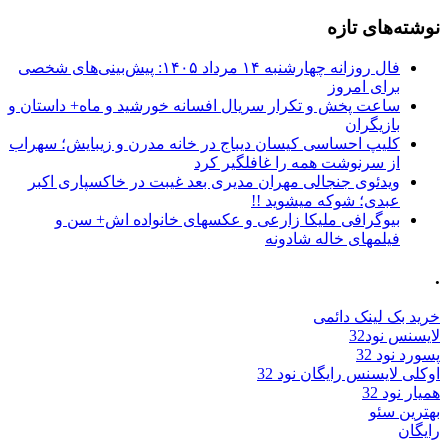
نوشته‌های تازه
فال روزانه چهارشنبه ۱۴ مرداد ۱۴۰۵: پیش‌بینی‌های شخصی
برای امروز
ساعت پخش و تکرار سریال افسانه خورشید و ماه+ داستان و
بازیگران
کلیپ احساسی کیسان دیباج در خانه مدرن و زیبایش؛ سهراب
از سرنوشت همه را غافلگیر کرد
ویدئوی جنجالی مهران مدیری بعد غیبت در خاکسپاری اکبر
عبدی؛ شوکه میشوید !!
بیوگرافی ملیکا زارعی و عکسهای خانواده اش+ سن و
فیلمهای خاله شادونه
.
خرید بک لینک دائمی
لایسنس نود32
پسورد نود 32
اوکلی لایسنس رایگان نود 32
همیار نود 32
بهترین سئو
رایگان