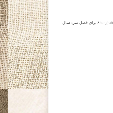
شما می توانید بهترین را از برند مشهور و نام آشنای Shanghaitang برای فصل سرد سال