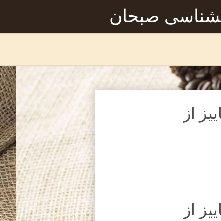
نشناسی صبحان
یز از
یز از