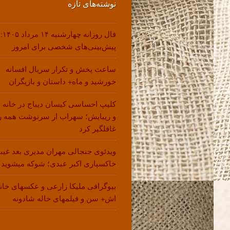
نوشته‌های تازه
فال روزانه چهارشنبه ۱۴ مرداد ۱۴۰۵:
پیش‌بینی‌های شخصی برای امروز
ساعت پخش و تکرار سریال افسانه
خورشید و ماه+ داستان و بازیگران
کلیپ احساسی کیسان دیباج در خانه 
و زیبایش؛ سهراب از سرنوشت همه ر
غافلگیر کرد
ویدئوی جنجالی مهران مدیری بعد غیب
خاکسپاری اکبر عبدی؛ شوکه میشوید !
بیوگرافی ملیکا زارعی و عکسهای خانو
اش+ سن و فیلمهای خاله شادونه