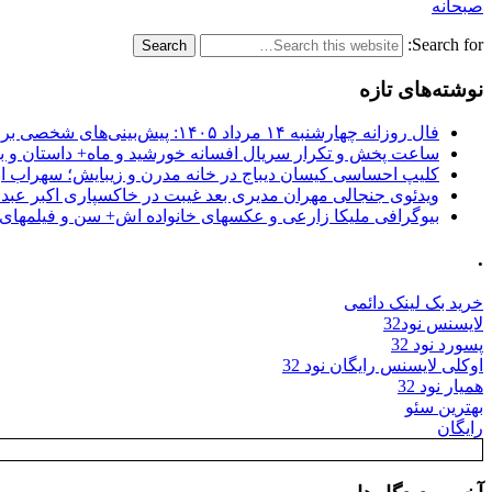
صبحانه
Search for:
نوشته‌های تازه
فال روزانه چهارشنبه ۱۴ مرداد ۱۴۰۵: پیش‌بینی‌های شخصی برای امروز
ساعت پخش و تکرار سریال افسانه خورشید و ماه+ داستان و با
کلیپ احساسی کیسان دیباج در خانه مدرن و زیبایش؛ سهراب ا
ویدئوی جنجالی مهران مدیری بعد غیبت در خاکسپاری اکبر عبد
بیوگرافی ملیکا زارعی و عکسهای خانواده اش+ سن و فیلمهای 
.
خرید بک لینک دائمی
لایسنس نود32
پسورد نود 32
اوکلی لایسنس رایگان نود 32
همیار نود 32
بهترین سئو
رایگان