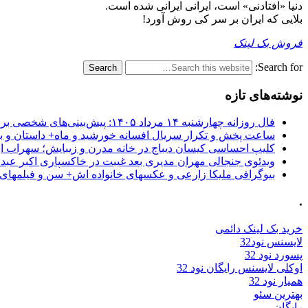
دنیا «افتادنی» است، ایرانی ایرانی شده است.
بلایی که ایران بر سر کی روش آورد!
فروش بک لینک
Search for:
نوشته‌های تازه
فال روزانه چهارشنبه ۱۴ مرداد ۱۴۰۵: پیش‌بینی‌های شخصی برای امروز
ساعت پخش و تکرار سریال افسانه خورشید و ماه+ داستان و با
کلیپ احساسی کیسان دیباج در خانه مدرن و زیبایش؛ سهراب ا
ویدئوی جنجالی مهران مدیری بعد غیبت در خاکسپاری اکبر عبد
بیوگرافی ملیکا زارعی و عکسهای خانواده اش+ سن و فیلمهای 
.
خرید بک لینک دائمی
لایسنس نود32
پسورد نود 32
اوکلی لایسنس رایگان نود 32
همیار نود 32
بهترین سئو
رایگان