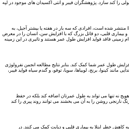
ی را کند سازد. پژوهشگران فیبر و آنتی اکسیدان های موجود در لپه
خوردن آجیل یکی از بهترین کارهایی است که می توانید برای بهبود سلامت خود انجام دهید. بنابر نتایج مطالعه ای که در نشریه BMC Medicine منتشر شده است، افرادی که سه بار در هفته یا بیشتر آجیل، به
 بیماری قلبی، دو قاتل بزرگ که با افزایش سن، انسان را در معرض
دام زمینی فاقد فواید افزایش طول عمر هستند و تاثیری در این زمینه
زایش طول عمر شما کمک کند. بنابر نتایج مطالعه انجمن نفرولوژی
 مانند کینوا، برنج، لوبیاها، سویا، توفو، و گندم سیاه فواید فیبر،
یج نه تنها می تواند به طول عمرتان اضافه کند بلکه در حفظ
 نارنجی روشن را به آن می بخشند می توانند روند پیری را کند
 امگا-3 فواید چشمگیری در زمینه طول عمر دارند و به کاهش خطر ابتلا به بیماری قلبی و دیابت کمک می کنند. در