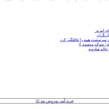
زیگران
ز سرنوشت همه را غافلگیر کرد
ی؛ شوکه میشوید !!
خاله شادونه
خرید آنتی ویروس نود 32