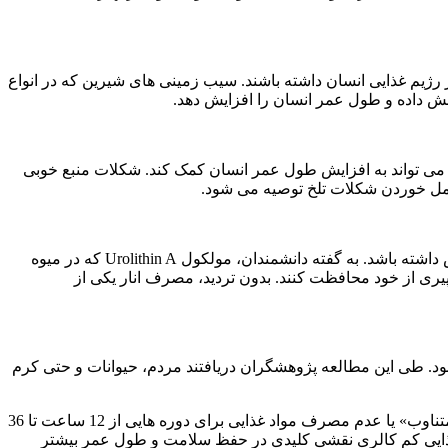
رژیم غذایی انسان داشته باشند. سیب زمینی های شیرین که در انواع
هش داده و طول عمر انسان را افزایش دهد.
می تواند به افزایش طول عمر انسان کمک کند. شکلات منبع خوبی
امل خوردن شکلات تلخ توصیه می شود.
انار دارای قدرت های فوق العاده ای است. بنابر نتایج مطالعه پژوهشگران فرانسوی، این میوه می تواند در افزایش طول عمر انسان نیز نقش داشته باشد. به گفته دانشمندان، مولکول Urolithin A که در میوه
یری از خود محافظت کنند. بدون تردید، مصرف انار یکی از
ود. طی این مطالعه پژوهشگران دریافتند مردم، حیوانات و حتی کرم
البته حالت نیمه گرسنه دائمی می تواند سال های اضافی عمر انسان را ناخوشایند سازد و از این رو مطالعات جدیدتر بر مفهوم «روزه داری متناوب» یا عدم مصرف مواد غذایی برای دوره هایی از 12 ساعت تا 36
م غذایی کم کالری نقشی کلیدی در حفظ سلامت و طول عمر بیشتر