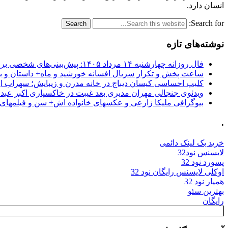
انسان دارد.
Search for:
نوشته‌های تازه
فال روزانه چهارشنبه ۱۴ مرداد ۱۴۰۵: پیش‌بینی‌های شخصی برای امروز
ساعت پخش و تکرار سریال افسانه خورشید و ماه+ داستان و با
کلیپ احساسی کیسان دیباج در خانه مدرن و زیبایش؛ سهراب ا
ویدئوی جنجالی مهران مدیری بعد غیبت در خاکسپاری اکبر عبد
بیوگرافی ملیکا زارعی و عکسهای خانواده اش+ سن و فیلمهای 
.
خرید بک لینک دائمی
لایسنس نود32
پسورد نود 32
اوکلی لایسنس رایگان نود 32
همیار نود 32
بهترین سئو
رایگان