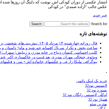
انتشار عکسی از دوران کودکی اش, نوشت که دلتنگ آن روزها شده 
عکس جالب “آزاده صمدی” در کودکی
خبر جدید
Search for:
نوشته‌های تازه
فال روزانه چهارشنبه ۱۴ مرداد ۱۴۰۵: پیش‌بینی‌های شخصی برای امروز
ساعت پخش و تکرار سریال افسانه خورشید و ماه+ داستان و با
کلیپ احساسی کیسان دیباج در خانه مدرن و زیبایش؛ سهراب ا
ویدئوی جنجالی مهران مدیری بعد غیبت در خاکسپاری اکبر عبد
بیوگرافی ملیکا زارعی و عکسهای خانواده اش+ سن و فیلمهای 
.
خرید بک لینک دائمی
لایسنس نود32
پسورد نود 32
اوکلی لایسنس رایگان نود 32
همیار نود 32
بهترین سئو
رایگان