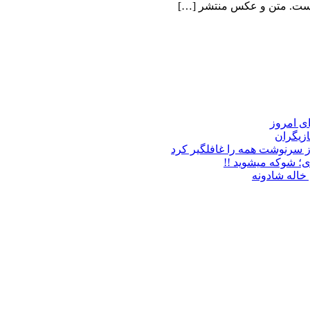
است. متن و عکس منتشر […]
زیگران
ز سرنوشت همه را غافلگیر کرد
ی؛ شوکه میشوید !!
خاله شادونه