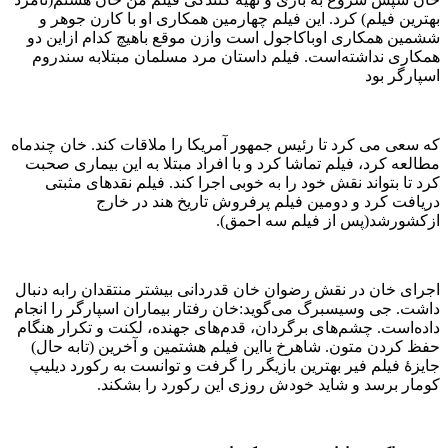
بهترین فیلم) کرد. این فیلم چهارمین همکاری او با کارن جوهر و
ششمین همکاری اوباکاجول است وازن موقع باهیچ کدام ازاین دو
همکاری نداشته‌است. فیلم داستان مرد مسلمان مبتلابه سندروم
اسپارگر بود
که سعی می کرد تا رئیس جمهور آمریکا را ملاقات کند. خان چندماه
مطالعه کرد، فیلم تماشا کرد و با افراد مبتلا به این بیماری صحبت
کرد تا بتواند نقش خود را به خوبی اجرا کند. فیلم نقدهای مثبتی
دریافت کرد و دومین فیلم پرفروش تاریخ هند در خارج
ازکشورشد(پس از فیلم سه احمق).
اجرای خان در نقش رضوان خان قدردانی بیشتر منتقدان رابه دنبال
داشت. جی وسیسبرگ می‌گوید:خان رفتار بیماران اسپارگر را انجام
داده‌است. چشم‌های برگردان، قدم‌های جهنده، لکنت و تکرار هنگام
حفظ کردن متون. شاهرخ بااین فیلم هشتمین و آخرین (تابه حال)
جایزهٔ فیلم فیر بهترین بازیگر را گرفت و توانست به رکورد دیلیپ
کومار برسد و شاید خودش روزی این رکورد را بشکند.