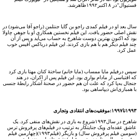
فستیوال”در ۸ اکتبر۱۹۹۲ظاهرشد.
سال بعد او در فیلم کمدی راجو بن گایا جنتلمن (راجو آقا می‌شود) در
نقش اصلی حضور یافت. این فیلم نخستین همکاری او با جوهی چاولا
بود که اکنون بهترین دوست شاهرخ به حساب می‌آید و پس از آن
چند فیلم دیگر هم با هم بازی کردند. این فیلم درباکس آفیس خوب
عمل کرد.
سپس درفیلم مایا ممساب (مایا خانم) ساختهٔ کتان مهتا بازی کرد
که اقتباسی از مادام بواری بود. این فیلم پس از اکران، در هند
جنجال به‌پا کرد که علت آن هم حضور در صحنهٔ آشکار رابطهٔ جنسی
با همبازی‌اش دیپاساهی بود.
۱۹۹۳تا۱۹۹۷:موفقیت‌های انتقادی وتجاری
شاهرخ در سال۱۹۹۳شروع به بازی در نقش‌های منفی کرد. یک
عاشق عقده‌ای ویک جنایتکار به ترتیب در فیلم‌های پرفروش ترس
(سومین فیلم پرفروش سال) و بازیگر (فیلم۱۹۹۳)(چهارمین فیلم