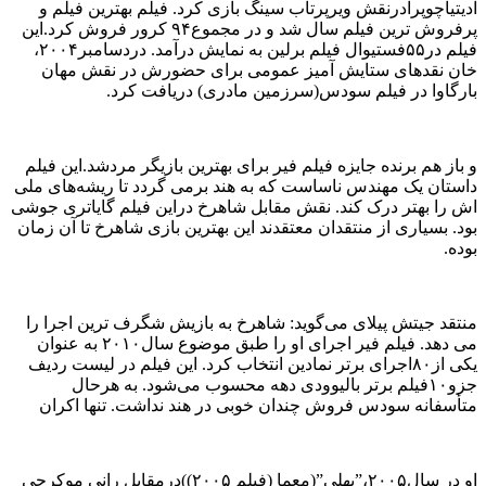
آدیتیاچوپرادرنقش ویرپرتاب سینگ بازی کرد. فیلم بهترین فیلم و
پرفروش ترین فیلم سال شد و در مجموع۹۴ کرور فروش کرد.این
فیلم در۵۵فستیوال فیلم برلین به نمایش درآمد. دردسامبر۲۰۰۴،
خان نقدهای ستایش آمیز عمومی برای حضورش در نقش مهان
بارگاوا در فیلم سودس(سرزمین مادری) دریافت کرد.
و باز هم برنده جایزه فیلم فیر برای بهترین بازیگر مردشد.این فیلم
داستان یک مهندس ناساست که به هند برمی گردد تا ریشه‌های ملی
اش را بهتر درک کند. نقش مقابل شاهرخ دراین فیلم گایاتری جوشی
بود. بسیاری از منتقدان معتقدند این بهترین بازی شاهرخ تا آن زمان
بوده.
منتقد جیتش پیلای می‌گوید: شاهرخ به بازیش شگرف ترین اجرا را
می دهد. فیلم فیر اجرای او را طبق موضوع سال۲۰۱۰ به عنوان
یکی از۸۰اجرای برتر نمادین انتخاب کرد. این فیلم در لیست ردیف
جزو۱۰فیلم برتر بالیوودی دهه محسوب می‌شود. به هرحال
متأسفانه سودس فروش چندان خوبی در هند نداشت. تنها اکران
او در سال۲۰۰۵،”پهلی”(معما (فیلم ۲۰۰۵))درمقابل رانی موکرجی