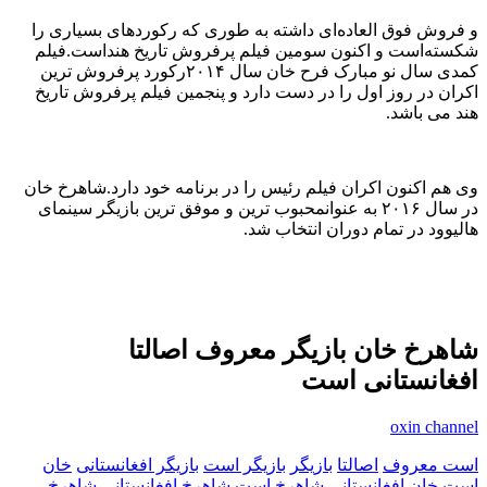
و فروش فوق العاده‌ای داشته به طوری که رکوردهای بسیاری را
شکسته‌است و اکنون سومین فیلم پرفروش تاریخ هنداست.فیلم
کمدی سال نو مبارک فرح خان سال ۲۰۱۴رکورد پرفروش ترین
اکران در روز اول را در دست دارد و پنجمین فیلم پرفروش تاریخ
هند می باشد.
وی هم اکنون اکران فیلم رئیس را در برنامه خود دارد.شاهرخ خان
در سال ۲۰۱۶ به عنوانمحبوب ترین و موفق ترین بازیگر سینمای
هالیوود در تمام دوران انتخاب شد.
شاهرخ خان بازیگر معروف اصالتا
افغانستانی است
oxin channel
است معروف
اصالتا
بازیگر
بازیگر است
بازیگر افغانستانی
خان
است
خان افغانستانی
شاهرخ است
شاهرخ افغانستانی
شاهرخ