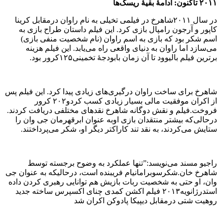
۲۰۱۱ تاکنون: ادامهٔ بقیهٔ ریسک‌ها
در سال ۲۰۱۱شاهرخ در فیلمی تخیلی به نام راوان درمقابل کرینا
کاپور و آرجون رامپال بازی کرد. این فیلم داستان طراح بازی به
اسم شکر بود که بازی به اسم راوان (نام شخصیت منفی بازی)
می‌سازد اما راوان به دنیای واقعی راه می‌یابد. این فیلم هزینه
برترین فیلم بالیوود تا آن زمان بابودجهٔ تخمینی۱۲۵کرور بود.
شاهرخ برای ساخت راوان درگیری‌های زیادی پیدا کرد. این فیلم پس
از اکران موفقیت مالی بسیار زیادی کسب کردو۲۰۲ کرور
فروخت.فیلم و نقش دوگانه شاهرخ نقدهای مختلفی دریافت کردند.
درحالی‌که بیشتر منتقدان بازی اوبه عنوان ابرقهرمان جی وان را
ستایش می‌کردند، به نقد تند کاراکتر دیگر او، شکر می‌پرداختند.
راجیو مسند می‌نویسد:”تنها عملکرد به وضوح برجسته توسط
شاهرخ خان.شکرسوبرامانیام فریبنده است، درحالیکه به عنوان جی
وان، او حتی به شخصیت ربات بازیش هم توانایی رهبری کردن داده
استدرژانویه۲۰۱۳ فیلم اکشن کمدی چنای اکسپرس ساخته جدید
روهیت شتی درمقابل دیپیکا پادوکن اکران شد