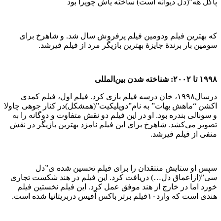
پاگل هه”(دل دیوانه است) ساخته یاش چوپرا بود
که بهترین فیلم ودومین فیلم پرفروش سال شد. و شاهرخ برای
سومین بار برندهٔ جایزهٔ بهترین بازیگر مرد از فیلم فیرشد.
۱۹۹۸ تا ۲۰۰۲: شناخته شدن بین‌المللی
درسال۱۹۹۸، خان درسه فیلم بازی کرد. فیلم اول، فیلم کمدی
اکشن “ماهش بهات” به نام”دوپلیکیت”(همشکل)در کنار جوهی چاولا
و سونالی بندره بود. او در این فیلم دو نقش متفاوت و دوگانه را به
تصویر می‌کشد. شاهرخ برای این فیلم نامزد بهترین بازیگر در نقش
منفی از فیلم فیرشد.
سپس او ستایش منتقدان را برای فیلم تحسین شده ی”دل
سی”(ازاعماق دل…) دریافت کرد. این فیلم در هند شکست تجاری
خورد اما در خارج از هند موفق عمل کرد. این فیلم نخستین فیلم
هندی است که وارد۱۰فیلم برتر باکس آفیس دربریتانیا شده است.