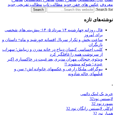
معروف
عکس های خفن جدید
مطالب تاپ
مطالب تفریحی جدید
Search for:
نوشته‌های تازه
فال روزانه چهارشنبه ۱۴ مرداد ۱۴۰۵: پیش‌بینی‌های شخصی
برای امروز
ساعت پخش و تکرار سریال افسانه خورشید و ماه+ داستان و
بازیگران
کلیپ احساسی کیسان دیباج در خانه مدرن و زیبایش؛ سهراب
از سرنوشت همه را غافلگیر کرد
ویدئوی جنجالی مهران مدیری بعد غیبت در خاکسپاری اکبر
عبدی؛ شوکه میشوید !!
بیوگرافی ملیکا زارعی و عکسهای خانواده اش+ سن و
فیلمهای خاله شادونه
.
خرید بک لینک دائمی
لایسنس نود32
پسورد نود 32
اوکلی لایسنس رایگان نود 32
همیار نود 32