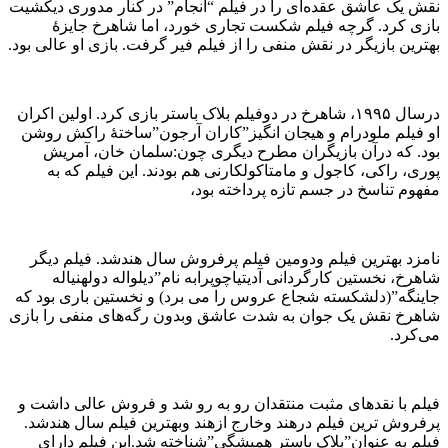
نقش یک عاشق عقده‌ای را در فیلم “انجام” در کنار مدوری دیکشیت
بازی کرد. گرچه فیلم شکست تجاری خورد، اما شاهرخ جایزهٔ
بهترین بازیگر در نقش منفی را از فیلم فیر گرفت. بازی او عالی بود.
درسال ۱۹۹۵، شاهرخ در دوفیلم بلاک باستر بازی کرد. اولین اکران
او فیلم ملودرام و هیجان انگیز”کاران آرجون”ساختهٔ راکش روشن
بود. که درآن بازیگران مطرح دیگری چون:سلمان خان، آمریش
پوری، راکی، کاجول و مامتاکولکارنی هم بودند. این فیلم که به
مفهوم تناسخ در جسم تازه پرداخته بود،
نامزد بهترین فیلم ودومین فیلم پرفروش سال هندشد. فیلم دیگر
شاهرخ، نخستین کارگردانی آدیتیاچوپرابه نام”دیلواله دولهنیاله
جاینگه”(دلشکسته شجاع عروس را می برد) و نخستین باری بود که
شاهرخ نقش یک جوان به شدت عاشق وبدون رگه‌های منفی را بازی
می‌کرد.
فیلم با نقدهای مثبت منتقدان رو به رو شد و فروش عالی داشت و
پرفروش ترین فیلم درهند وخارج ازهند وبهترین فیلم سال هندشد.
فیلم به عنوان”بلاک باستر همیشگی”شناخته شد.این فیلم دارای