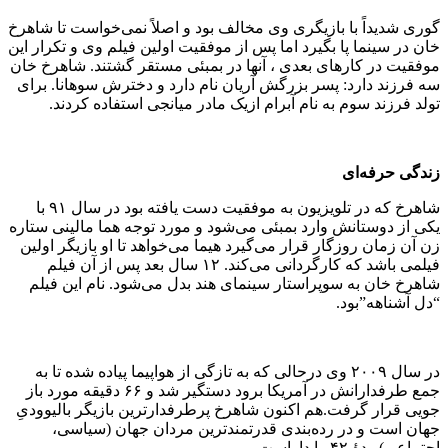
گوری شدیداً با بازیگری وی مخالف بود و اصلاً نمی‌خواست تا شاهرخ
خان در سینما پا بگیرد اما پس از موفقیت اولین فیلم وی و تکرار این
موفقیت در کارهای بعدی ، آنها در بمبئی مستقر گشتند. شاهرخ خان
سه فرزند دارد: پسر بزرگش آریان نام دارد و دخترش سوهانا. برای
تولد فرزند سوم به نام آبرام ازیک مادر میانجی استفاده کردند.
زندگی حرفه‌ای
شاهرخ که در تلویزیون به موفقیت دست یافته بود در سال ۹۱ با
یکی از دوستانش وارد بمبئی می‌شود و مورد توجه هما مالینی ستاره
زن آن زمان روزگار قرار می‌گیرد هیما می‌خواهد تا او بازیگر اولین
فیلمی باشد که کارگردانی می‌کند. ۱۲ سال بعد پس از آن فیلم
شاهرخ خان به سوپراستار سینمای هند بدل می‌شود. نام این فیلم
“دل آشناهه”بود.
در سال ۲۰۰۹ وی درحالی که به تازگی از هواپیما پیاده شده تا به
جمع طرفدارانش در آمریکا برود دستگیر شد و ۶۶ دقیقه مورد باز
جویی قرار گرفت.هم اکنون شاهرخ پرطرفدارترین بازیگر بالیوودیِ
جهان است و در رده‌بندی قدرتمندترین مردان جهان (سیاسی،
اجتماعی) ردهٔ ۴۲ را داراست.