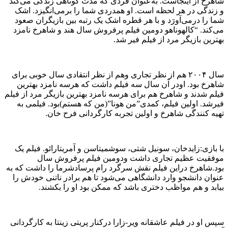
شاهرخ از اینجاست. به‌عنوان فردی که مدت کوتاهی زندگی می‌کند
و زندگی در هر لحظه است. او همدردی شما را برمی‌انگیزد. اشک
شما را درمی‌آورَد و با هر قطره اشک یک رتبه بین بازیگران صعود
می‌کند. “کالهوناهو دومین فیلم پرفروش سال هند و شاهرخ نامزد
بهترین بازیگر مرد از فیلم فیر شد.
سال ۲۰۰۴ هم از نظر تجاری وهم از نظر انتقادی سال خوبی برای
شاهرخ بود. اودر آن سال سه فیلم داشت که هرسه نامزد بهترین
فیلم شدند و شاهرخ هم برای هرسه نامزد بهترین بازیگر مرد از فیلم
فیرشد. اولین فیلم، کمدی”من هونا”(من که هستم)بود. فیلمی به
تهیه کنندگی شاهرخ و اولین تجربه کارگردانی فرح خان.
با بازی:زایدخان، سونیل شتی، سوشمیتاسن و آمریتارائو. فیلم یک
موفقیت عظیم تجاری داشت ودومین فیلم پرفروش سال
بود.شاهرخ دراین فیلم نقش سرگرد رام پرسادشرما را داشت که به
عنوان دانشجو وارد دانشگاهی می‌شود تا هم برادر ناتنی خودش را
بیابد و هم مواظب دختری باشد که ممکن بود او را بکشند.
سپس او در فیلم عاشقانه ویر-زارا درکنار پریتی زینتا به کارگردانی