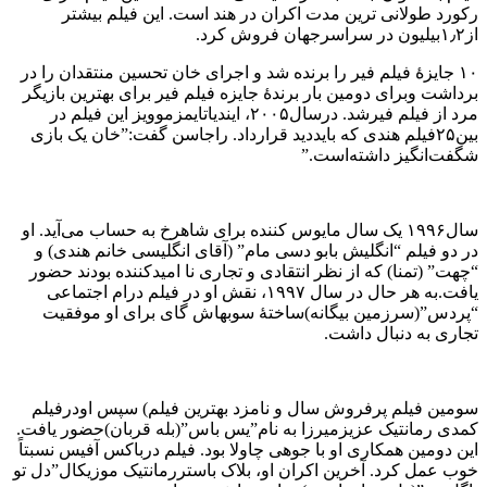
رکورد طولانی ترین مدت اکران در هند است. این فیلم بیشتر
از۱٫۲بیلیون در سراسرجهان فروش کرد.
۱۰ جایزهٔ فیلم فیر را برنده شد و اجرای خان تحسین منتقدان را در
برداشت وبرای دومین بار برندهٔ جایزه فیلم فیر برای بهترین بازیگر
مرد از فیلم فیرشد. درسال۲۰۰۵، ایندیاتایمزموویز این فیلم در
بین۲۵فیلم هندی که بایددید قرارداد. راجاسن گفت:”خان یک بازی
شگفت‌انگیز داشته‌است.”
سال۱۹۹۶ یک سال مایوس کننده برای شاهرخ به حساب می‌آید. او
در دو فیلم “انگلیش بابو دسی مام” (آقای انگلیسی خانم هندی) و
“چهت” (تمنا) که از نظر انتقادی و تجاری نا امیدکننده بودند حضور
یافت.به هر حال در سال ۱۹۹۷، نقش او در فیلم درام اجتماعی
“پردس”(سرزمین بیگانه)ساختهٔ سوبهاش گای برای او موفقیت
تجاری به دنبال داشت.
سومین فیلم پرفروش سال و نامزد بهترین فیلم) سپس اودرفیلم
کمدی رمانتیک عزیزمیرزا به نام”یس باس”(بله قربان)حضور یافت.
این دومین همکاری او با جوهی چاولا بود. فیلم درباکس آفیس نسبتاً
خوب عمل کرد. آخرین اکران او، بلاک باستررمانتیک موزیکال”دل تو