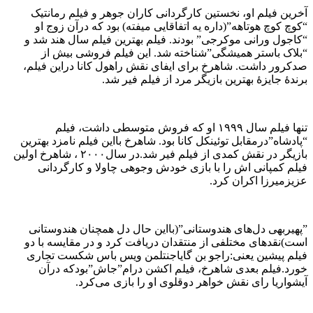
آخرین فیلم او، نخستین کارگردانی کاران جوهر و فیلم رمانتیک
“کوچ کوچ هوتاهه”(داره یه اتفاقایی میفته) بود که درآن زوج‌ او
“کاجول ورانی موکرجی” بودند. فیلم بهترین فیلم سال هند شد و
“بلاک باستر همیشگی”شناخته شد. این فیلم فروشی بیش از
صدکرور داشت. شاهرخ برای ایفای نقش راهول کانا دراین فیلم،
برندهٔ جایزهٔ بهترین بازیگر مرد از فیلم فیر شد.
تنها فیلم سال ۱۹۹۹ او که فروش متوسطی داشت، فیلم
“پادشاه”درمقابل توئینکل کانا بود. شاهرخ بااین فیلم نامزد بهترین
بازیگر در نقش کمدی از فیلم فیر شد.در سال۲۰۰۰ ، شاهرخ اولین
فیلم کمپانی اش را با بازی خودش وجوهی چاولا و کارگردانی
عزیزمیرزا اکران کرد.
”پهیربهی دل‌های هندوستانی”(بااین حال دل همچنان هندوستانی
است)نقدهای مختلفی از منتقدان دریافت کرد و در مقایسه با دو
فیلم پیشین یعنی:راجو بن گایاجنتلمن ویس باس شکست تجاری
خورد.فیلم بعدی شاهرخ، فیلم اکشن درام”جاش”بودکه درآن
آیشواریا رای نقش خواهر دوقلوی او را بازی می‌کرد.