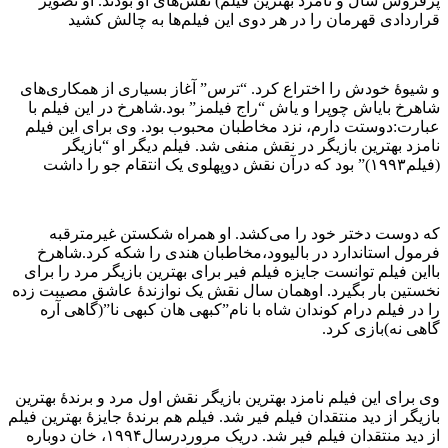
پرفروش سال و نامزد بهترین فیلم) نقش‌های او بودند. او تصویر
قراردادی قهرمان را در هر دوی این فیلم‌ها به چالش کشید
و شیوهٔ خودش را اختراع کرد. “ترس” آغاز بسیاری از همکاری‌های
شاهرخ بایاش چوپرا و یاش “راج فیلمز” بود.شاهرخ در این فیلم با
عبارت:دوستت دارم، نزد مخاطبان محبوب بود. وی برای این فیلم
نامزد بهترین بازیگر در نقش منفی شد. فیلم دیگر او “بازیگر
(فیلم۱۹۹۳)” بود که درآن نقش دوپهلوی یک انتقام جو را داشت
که دوست دختر خود را می‌کشد. او همراه شکستن غیرمترقبه
فرمول استاندارد در بالیوود،مخاطبان هندی را شکه کرد.شاهرخ
بااین فیلم توانست جایزه فیلم فیر برای بهترین بازیگر مرد را برای
نخستین بار بگیرد. اوهمان سال نقش یک نوازندهٔ عاشق مصیبت زده
را در فیلم درام کوندان شاه با نام”کبهی هان کبهی نا”(گاهی آره
گاهی نه)بازی کرد.
وی برای این فیلم نامزد بهترین بازیگر نقش اول مرد و برندهٔ بهترین
بازیگر از دید منتقدان فیلم فیر شد. فیلم هم برندهٔ جایزهٔ بهترین فیلم
از دید منتقدان فیلم فیر شد. دریک مروردرسال۱۹۹۴، خان دوباره