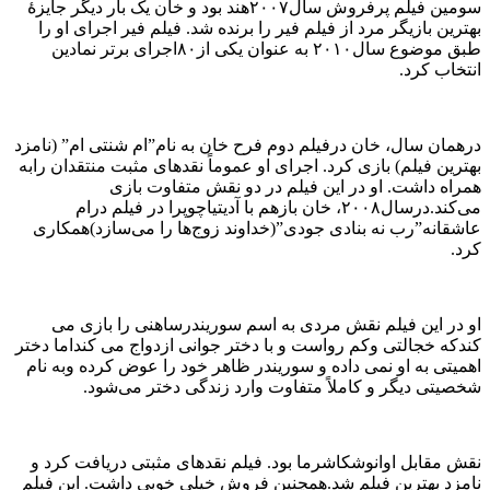
سومین فیلم پرفروش سال۲۰۰۷هند بود و خان یک بار دیگر جایزهٔ
بهترین بازیگر مرد از فیلم فیر را برنده شد. فیلم فیر اجرای او را
طبق موضوع سال۲۰۱۰ به عنوان یکی از۸۰اجرای برتر نمادین
انتخاب کرد.
درهمان سال، خان درفیلم دوم فرح خان به نام”ام شنتی ام” (نامزد
بهترین فیلم) بازی کرد. اجرای او عموماً نقدهای مثبت منتقدان رابه
همراه داشت. او در این فیلم در دو نقش متفاوت بازی
می‌کند.درسال۲۰۰۸، خان بازهم با آدیتیاچوپرا در فیلم درام
عاشقانه”رب نه بنادی جودی”(خداوند زوج‌ها را می‌سازد)همکاری
کرد.
او در این فیلم نقش مردی به اسم سوریندرساهنی را بازی می
کندکه خجالتی وکم رواست و با دختر جوانی ازدواج می کنداما دختر
اهمیتی به او نمی داده و سوریندر ظاهر خود را عوض کرده وبه نام
شخصیتی دیگر و کاملاً متفاوت وارد زندگی دختر می‌شود.
نقش مقابل اوانوشکاشرما بود. فیلم نقدهای مثبتی دریافت کرد و
نامزد بهترین فیلم شد.همچنین فروش خیلی خوبی داشت. این فیلم