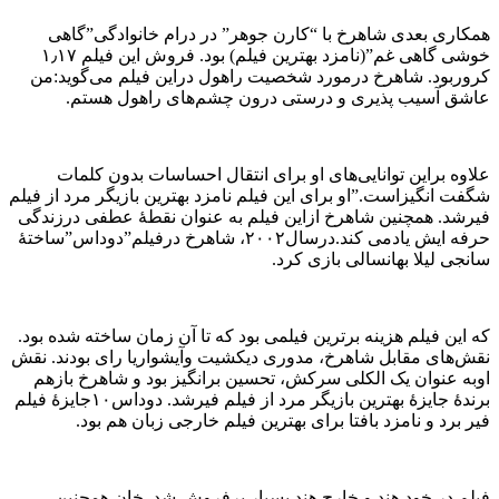
همکاری بعدی شاهرخ با “کارن جوهر” در درام خانوادگی”گاهی
خوشی گاهی غم”(نامزد بهترین فیلم) بود. فروش این فیلم ۱٫۱۷
کروربود. شاهرخ درمورد شخصیت راهول دراین فیلم می‌گوید:من
عاشق آسیب پذیری و درستی درون چشم‌های راهول هستم.
علاوه براین توانایی‌های او برای انتقال احساسات بدون کلمات
شگفت انگیزاست.”او برای این فیلم نامزد بهترین بازیگر مرد از فیلم
فیرشد. همچنین شاهرخ ازاین فیلم به عنوان نقطهٔ عطفی درزندگی
حرفه ایش یادمی کند.درسال۲۰۰۲، شاهرخ درفیلم”دوداس”ساختهٔ
سانجی لیلا بهانسالی بازی کرد.
که این فیلم هزینه برترین فیلمی بود که تا آن زمان ساخته شده بود.
نقش‌های مقابل شاهرخ، مدوری دیکشیت وآیشواریا رای بودند. نقش
اوبه عنوان یک الکلی سرکش، تحسین برانگیز بود و شاهرخ بازهم
برندهٔ جایزهٔ بهترین بازیگر مرد از فیلم فیرشد. دوداس۱۰جایزهٔ فیلم
فیر برد و نامزد بافتا برای بهترین فیلم خارجی زبان هم بود.
فیلم در خود هند و خارج هند بسیار پرفروش شد. خان همچنین