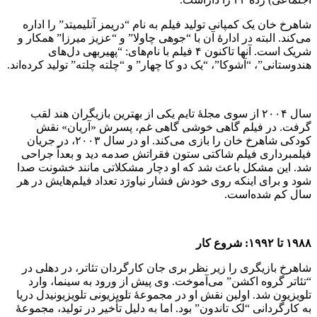
شاهرخ خان یک کمپانی تولید فیلم به نام “دریمز آنلیمیتد” را اداره
می‌کند. البته در ادارهٔ آن با “جوهی چاولا” و “عزیز میرزا” همکار و
شریک است. آنها تاکنون ۴ فیلم با نام‌های: “پهیربهی دل‌های
هندوستانی”، “آشوکا”، “یک دو کا چهار” و “چلته چلته” تولید کرده‌اند.
سال ۲۰۰۴ از سوی مجلهٔ تایم یکی از بهترین بازیگران هند لقب
گرفت. در فیلم گاهی خوشی گاهی غم، پسرش «آریان» نقش
کودکی شاهرخ خان را بازی می‌کند. او در سال ۲۰۰۳، در جریان
فیلمبرداری فیلم شاکتی ستون فقراتش صدمه دید و بعداً جراحی
شد. این مشکل باعث شد که او دچار مشکلاتی مانند خشونت صدا
شود و برای اینکه روی خودش فشار نیاورَد تعداد فیلم‌هایش در هر
سال کم شده‌است.
۱۹۸۸ تا ۱۹۹۲: شروع کار
شاهرخ بازیگری را زیر نظر بری جان کارگردان تئاتر، در دهلی در
“تئاتر گروه اکشن” می‌آموخت. وی پیش از ورود به سینما، وارد
تلویزیون شد. اولین نقش او در مجموعهٔ تلویزیونی تلویزیونیدل دریا
به کارگردانی “لک تاندون” بود. اما به دلیل تأخیر در تولید، مجموعهٔ