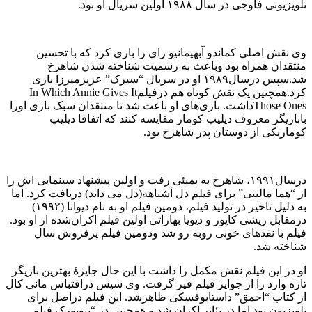
تلویزیونی فاوجی در سال ۱۹۸۸ اولین سریال او بود.
وی نقش اصلی کماندو آبهیمانیو رای را بازی کرد که با تحسین
منتقدان همراه بود وباعث به رسمیت شناخته شدن شاهرخ
شد.سپس درسال۱۹۸۹ او در سریال “سیرک” عزیزمیرزا بازی
کرد.همچنین یک نقش کوتاه هم درفیلمIn Which Annie Gives It
Those Onesداشت. بازی‌های او باعث شد تا منتقدان سبک بازی اورا
بابازیگر معروف دیلیپ کومار مقایسه کنند که اتفاقا دیلیپ
کوماریکی از دوستان پدر شاهرخ بود.
درسال۱۹۹۱، شاهرخ به بمبئی رفت و اولین پیشنهاد سینمایی اش را
از “هما مالینی” برای فیلم دل آشناهه(دل می داند) دریافت کرد. اما
به دلیل تاخیر در تولید فیلم، دومین فیلم او به نام دیوانا (۱۹۹۲)
درمقابل ریشی کاپور و دیویا بهاراتی اولین فیلم اکران‌شده از او بود.
فیلم با نقدهای خوبی روبه رو شد ودومین فیلم پرفروش سال
شناخته شد.
او در این فیلم نقش مکمل را داشت با این حال جایزهٔ بهترین بازیگر
تازه‌ وارد را از جوایز فیلم فیر گرفت. وی سپس دراقتباس مانی کال
از کتاب “احمق” داستایوفسکی ظاهرشد. این فیلم دراصل برای
تلویزیون بود اما در تئاتر اکران شد و همچنین در “نیویورک فیلم