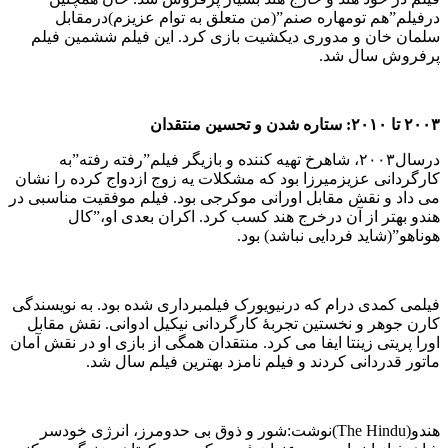
درفیلم”هم تومهاره صنم”(من متعلق به توام عزیزم)درمقابل
سلمان خان و مدوری دیکشیت بازی کرد. این فیلم ششمین فیلم
پرفروش سال شد.
۲۰۰۳ تا ۲۰۱۰: ستاره شدن و تحسین منتقدان
درسال۲۰۰۳، شاهرخ تهیه کننده و بازیگر فیلم”رفته رفته”به
کارگردانی عزیزمیرزا بود که مشکلات یه زوج ازدواج کرده را نشان
می داد و نقش مقابل اورانی موکرجی بود. فیلم موفقیت مناسبی در
هندو بهتر از آن درخرج هند کسب کرد. اکران بعدی او،”کال
هوناهو”(شاید فردایی نباشد) بود.
فیلمی کمدی درام که درنیویورک فیلمبرداری شده بود. به نویسندگی
کارن جوهر و نخستین تجربهٔ کارگردانی نیکیل ادوانی. نقش مقابل
اورا پریتی زینتا ایفا می کرد. منتقدان همگی از بازی او در نقش آمان
ماتور قدردانی کردند و فیلم نامزد بهترین فیلم سال شد.
هندو(The Hindu)نوشت:شور و ذوق بی حدومرز، انرژی خودسر