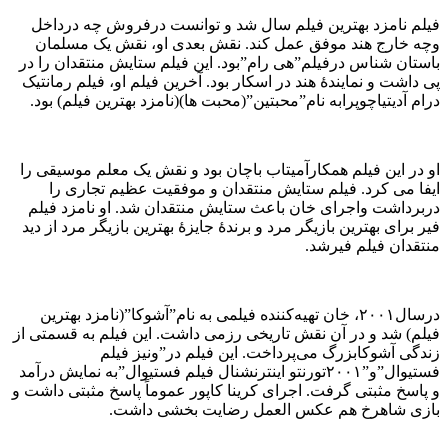
فیلم نامزد بهترین فیلم سال شد و توانست درفروش چه درداخل
وچه خارج هند موفق عمل کند. نقش بعدی او، نقش یک مسلمان
باستان شناس درفیلم”هی رام”بود. این فیلم ستایش منتقدان را در
پی داشت و نمایندهٔ هند در اسکار بود. آخرین فیلم او، فیلم رمانتیک
درام آدیتیاچوپرابه نام”محبتین”(محبت ها)(نامزد بهترین فیلم) بود.
او در این فیلم همکارآمیتاب باچان بود و نقش یک معلم موسیقی را
ایفا می کرد. فیلم ستایش منتقدان و موفقیت عظیم تجاری را
دربرداشت واجرای خان باعث ستایش منتقدان شد. او نامزد فیلم
فیر برای بهترین بازیگر مرد و برندهٔ جایزهٔ بهترین بازیگر مرد از دید
منتقدان فیلم فیرشد.
درسال۲۰۰۱، خان تهیه‌کننده فیلمی به نام”آشوکا”(نامزد بهترین
فیلم) شد و در آن نقش تاریخی رزمی داشت. این فیلم به قسمتی از
زندگی آشوکابزرگ می‌پرداخت. این فیلم در”ونیز فیلم
فستیوال”و”۲۰۰۱تورنتو اینترنشنال فیلم فستیوال”به نمایش درآمد
و پاسخ مثبتی گرفت. اجرای کرینا کاپور عموماً پاسخ مثبتی داشت و
بازی شاهرخ هم عکس العمل رضایت بخشی داشت.