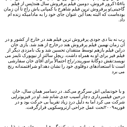
با۱۵۸کرور فروش، دومین فیلم پرفروش سال هند(پس از فیلم
گاجینی)و پرفروش ترین فیلم شاهرخ با کمپانی یاش راج تا آن زمان
بوده‌است که البته بعداً این عنوان جای خود را به مادامیکه زنده ام
داد.
رب نه بنا دی جودی پرفروش ترین فیلم هند در خارج از کشور و در
آن زمان نهمین فیلم پرفروش هند درخارج از هند شد. بازی خان
دراین فیلم بازهم توسط منتقدان تحسین شد و یک نامزدی دیگر از
فیلم فیر برای او به همراه داشت. ریچل سالتز از نیویورک تایمز می
نویسد:نقش دوگانهٔ سوریندر/راج احتمالاً برای آقای خان سفارشی
است تا استعدادهای دوقلوی خود را نشان دهد:او شرافتمندانه رنج
می برد
و با خودنمایی اش سرگرم می‌کند. در دسامبر همان سال، خان
درحین فیلمبرداری دچار آسیب جدی شانه شد. او در فیزیوتراپی
شرکت می کرد اما به دلیل درد زیاد تقریباً بی حرکت بود و در
فوریه۲۰۰۹تحت عمل جراحی آرتروسکوپی قرارگرفت.
خان سپس شروع به بازی و تهیه کنندگی فیلم من خان هستم(نامزد