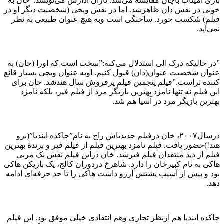
بازی آمیتاب باچان مقایسه می‌شد. تاران آدارش می‌نویسد:”خان به
خوبی در نقش دان ظاهرشد. اما در نقش ویجی (شخصیت دیگر او در
فیلم) شکست خورد. ساختگی است وبه هیچ عنوان طبیعی به نظر
نمی‌آید.
”در حالیکه درک الی استدلال می‌کنه:”سخت است که اورا (خان) به
عنوان شخصیت عنوان(دان) قبول کنیم. اوبه عنوان ویجی بسیار قانع
کننده تراست.”فیلم پنجمین فیلم پرفروش سال هندشد. خان برای
این فیلم نه تنها نامزد بهترین بازیگر مرد از فیلم فیر، بلکه نامزد
بهترین بازیگر مرد در آسیا هم شد.
درسال۲۰۰۷، خان درفیلم جدیدیاش راج به نام”چاکده ایندیا”(برو
هند!)حضور یافت. فیلم نامزد بهترین فیلم از فیلم فیر و برندهٔ بهترین
فیلم از دید منتقدان فیلم فیرشد. خان دراین فیلم نقش یک مربی
هاکی به نام کبیرخان را دارد. شاهرخ دردوران کالج، یک بازیکن هاکی
بود و پیش از آسیب پشتش آرزو داشت هاکی را تا حد حرفه‌ای ادامه
دهد.
چاکده ایندیا هم ازنظر تجاری وهم انتقادی خیلی موفق بود. این فیلم