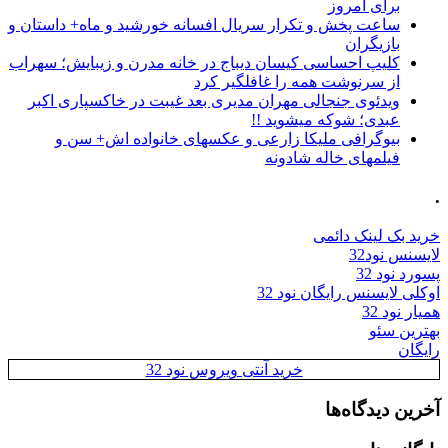
برای امروز
ساعت پخش و تکرار سریال افسانه خورشید و ماه+ داستان و
بازیگران
کلیپ احساسی کیسان دیباج در خانه مدرن و زیبایش؛ سهراب
از سرنوشت همه را غافلگیر کرد
ویدئوی جنجالی مهران مدیری بعد غیبت در خاکسپاری اکبر
عبدی؛ شوکه میشوید !!
بیوگرافی ملیکا زارعی و عکسهای خانواده اش+ سن و
فیلمهای خاله شادونه
.
خرید بک لینک دائمی
لایسنس نود32
پسورد نود 32
اوکلی لایسنس رایگان نود 32
همیار نود 32
بهترین سئو
رایگان
خرید آنتی ویروس نود 32
آخرین دیدگاه‌ها