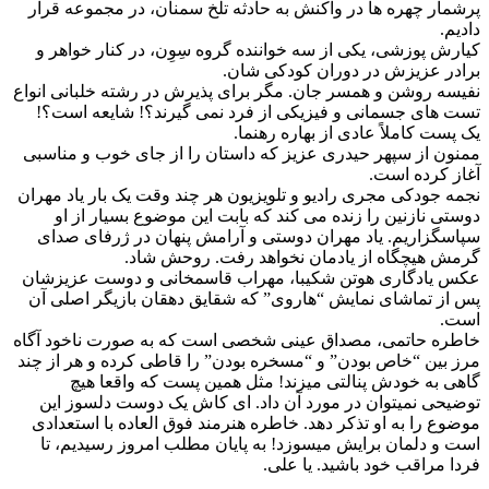
پرشمار چهره ها در واکنش به حادثه تلخ سمنان، در مجموعه قرار
دادیم.
کیارش پوزشی، یکی از سه خواننده گروه سِوِن، در کنار خواهر و
برادر عزیزش در دوران کودکی شان.
نفیسه روشن و همسر جان. مگر برای پذیرش در رشته خلبانی انواع
تست های جسمانی و فیزیکی از فرد نمی گیرند؟! شایعه است؟!
یک پست کاملاً عادی از بهاره رهنما.
ممنون از سپهر حیدری عزیز که داستان را از جای خوب و مناسبی
آغاز کرده است.
نجمه جودکی مجری رادیو و تلویزیون هر چند وقت یک بار یاد مهران
دوستی نازنین را زنده می کند که بابت این موضوع بسیار از او
سپاسگزاریم. یاد مهران دوستی و آرامش پنهان در ژرفای صدای
گرمش هیچگاه از یادمان نخواهد رفت. روحش شاد.
عکس یادگاری هوتن شکیبا، مهراب قاسمخانی و دوست عزیزشان
پس از تماشای نمایش “هاروی” که شقایق دهقان بازیگر اصلی آن
است.
خاطره حاتمی، مصداق عینی شخصی است که به صورت ناخود آگاه
مرز بین “خاص بودن” و “مسخره بودن” را قاطی کرده و هر از چند
گاهی به خودش پنالتی میزند! مثل همین پست که واقعا هیچ
توضیحی نمیتوان در مورد آن داد. ای کاش یک دوست دلسوز این
موضوع را به او تذکر دهد. خاطره هنرمند فوق العاده با استعدادی
است و دلمان برایش میسوزد! به پایان مطلب امروز رسیدیم، تا
فردا مراقب خود باشید. یا علی.