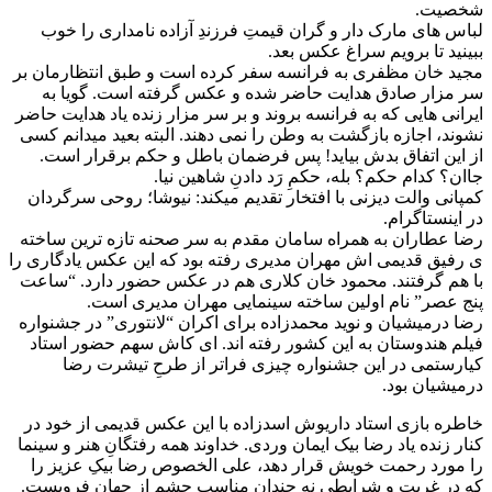
شخصیت.
لباس های مارک دار و گران قیمتِ فرزندِ آزاده نامداری را خوب
ببینید تا برویم سراغ عکس بعد.
مجید خان مظفری به فرانسه سفر کرده است و طبق انتظارمان بر
سر مزار صادق هدایت حاضر شده و عکس گرفته است. گویا به
ایرانی هایی که به فرانسه بروند و بر سر مزار زنده یاد هدایت حاضر
نشوند، اجازه بازگشت به وطن را نمی دهند. البته بعید میدانم کسی
از این اتفاق بدش بیاید! پس فرضمان باطل و حکم برقرار است.
جاان؟ کدام حکم؟ بله، حکمِ رَد دادنِ شاهین نیا.
کمپانی والت دیزنی با افتخار تقدیم میکند: نیوشا؛ روحی سرگردان
در اینستاگرام.
رضا عطاران به همراه سامان مقدم به سر صحنه تازه ترین ساخته
ی رفیق قدیمی اش مهران مدیری رفته بود که این عکس یادگاری را
با هم گرفتند. محمود خان کلاری هم در عکس حضور دارد. “ساعت
پنج عصر” نام اولین ساخته سینمایی مهران مدیری است.
رضا درمیشیان و نوید محمدزاده برای اکران “لانتوری” در جشنواره
فیلم هندوستان به این کشور رفته اند. ای کاش سهم حضور استاد
کیارستمی در این جشنواره چیزی فراتر از طرحِ تیشرت رضا
درمیشیان بود.
خاطره بازی استاد داریوش اسدزاده با این عکس قدیمی از خود در
کنار زنده یاد رضا بیک ایمان وردی. خداوند همه رفتگانِ هنر و سینما
را مورد رحمت خویش قرار دهد، علی الخصوص رضا بیکِ عزیز را
که در غربت و شرایطی نه چندان مناسب چشم از جهان فروبست.