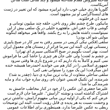
آمریکاست.
گلوریا هاردی خیلی خوب دارد ایرانیزه میشود که این تغییر در ژست
های اینستاگرامی او نیز مشهود است.
حمید دُن فرخلئونه.
مانیکور، طرحِ چشم نظر روی ناخن، حلقه چند میلیون تومانی و
گوشی و قاب خفن اش. ماهچهره خلیلی در یک سلفی بیش از این
نمیتوانست داشته هایش را به رخ بکشد. واقعاً هنر میخواهد اینگونه
مولتی شو آف بودن!
سلفی اِفکتیِ نیکی کریمی در مسیر رفتن به سر کار در صبح پاییزی
زمستانی تهران. البته این سرما فراتر از زمستان های معمولِ ایران
است، بهتر است بگوییم در صبحِ آلاسکایی سیبری ایِ تهران!
بر چشم بد لعنت! ولی علی جان هر چیزی را حاشا کنی ما فراموش
نمی کنیم و کاملاً به یاد داریم که در شروع بازی ها وقتی سرود
جمهوری اسلامی را در کنار هم می خواندید احمدرضا همیشه خنده
اش میگرفت! این یک مورد را نمیتوانی نفی کنی!
سلفی ساحلیِ متفاوت از بیات ترین ساره ی دنیا. (چقدر بد شد!)
شرمنده، این تکنیکِ قدیمیِ عنوان نام، روی ساره جواب نداد و مایه
شرمندگی ما شد!
علیرضا جعفری این عکس را از خود در کنار مخاطب خاصش به
اشتراک گذاشته است و نوشته “آرامش”. علیرضا جان لازم است
عرض کنم که یکی از اولیه ترین مبانی مفهومِ آرامش، نداشتنِ ترس
و وحشت نسبت به هر پدیده ی قابل رؤیت است. البته این توضیحات
ربطی به عکس علیرضا ندارد، همینطوری برای اطلاعات عمومی