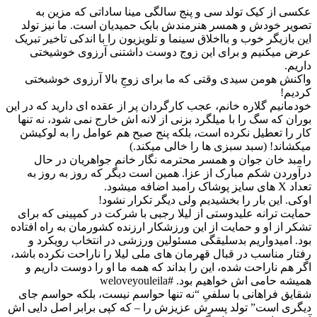
عکسی از کیک تولد سی و پنج سالگی مینا ساداتی که مزین به
تصویر خودش و همسر هنرمندش بابک حمیدیان است. ما نیز تولد
این بازیگر خوب و بااخلاق سینما و تلویزیون را با اندکی تاخیر تبریک
عرض میکنیم و برای این زوج دوست داشتنی آرزوی خوشیختی
داریم.
واکنش هومن سیدی وقتی که ما برای زوجِ بالا آرزوی خوشبختی
کردیم!
خودمانیم گلاره خانم، عجب کارگردان پر از عقده ای دارید که در این
بوران که سگ را با میلگرد بزنی از لانه اش خارج نمی شود، نه تنها
کار را تعطیل نکرده است، بلکه پنج صبح هم عوامل را به لوکیشن
میکشاند! (سبد سبزی ها را خالی میکند.)
رامبد خان جوان و همسر محترمه نگار خانم جواهریان در حال
درآوردن شکم مبارک از عزا. همین است دیگر که روز به روز به
تعداد X های سایز پوشاک رامبد اضافه میشود.
اوکی. این بار را بخشیدیم ولی دیگر تکرار نشود!
حمایت ترانه علیدوستی از لیلا رجبی با شرکت در کمپینی که برای
تشکر از او و حمایت از این ورزشکار ارزنده کشورمان به راه افتاده
بود. امیدواریم بدسلیقگی مسئولین ورزشی در انتخاب رویکرد و
رفتار مناسب در قبال قهرمان های ملی لیلا را ناراحت نکرده باشد،
اگر هم ناراحت شده، این را بداند که همه ما او را دوست داریم و
همیشه حامی اش خواهیم بود. #weloveyouleila
شقایق فراهانی با سلفیِ “نه تنها حواسم نیست، بلکه حواسم جای
دیگری است” تولد پسرش عزیزش را – که کپی برابر اصل دایی اش