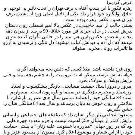
عرض کردیم!
زهره فکور با این پستِ آفتابی، برف تهران را تحت تاثیرِ بی توجهی و
اخلاقِ آوانگاردِ خود قرار داد. یکی از دلایل اصلی زود آب شدنِ برف
تهران همین عکس زهره بوده است.
پستی جالب از امید حاجیلی. در عکس بالا امیدِ فسقلی روی دستان
پدرش است، در حال اجرای فن مورد علاقه 90 درصد از پدران دهه
پنجاه و شصت. عکس پایین هم امید را در حالتی نگران کننده نشان
میدهد که دل آدم با دیدنش کباب میشود! دل تنگی و نرسیدن به آرزو
ها تاثیرات روانی مخربی میتواند
روی فرد داشته باشد. مثلا کسی که دلش بچه میخواهد اگر به
خواسته اش نرسد، ممکن است ترومیت را به چشم بچه ببیند و حتی
برایش پوشک و سرلاک بخرد.
امروز زادروز استاد جمشید مشایخی، بازیگر پیشکسوت و استاد
ارزشمند و محترم بازیگری در سینما و تلویزیون است. امیدواریم
استاد 83 سالگی خود را همانند تمامی سال های عمر پر بارشان، با
سلامتی و روی خوش به پایان برسانند و سال بعد 84 سالگی شان را
جشن بگیریم.
مسعود شجاعی بار دیگر نشان داد که دغدغه های اجتماعی و انسانی
برایش کمتر از فوتبال حائز اهمیت نیست و جزو معدود چهره هایی
بود که در روز جهانیِ “مبارزه با خشونت علیه زنان” با پستی حمایت
خود را از این شعار و موضوع اعلام کرد. ممنون از مسعودِ عزیز و با