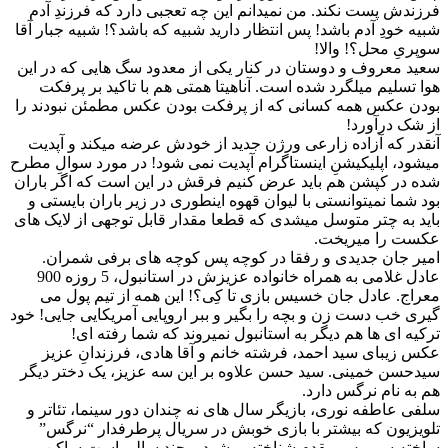
فرزندش پست نکند. من نمیدانم این چه تعجبی دارد که فرزندِ آدم
شبیه خودِ آدم باشد! پس انتظار دارید شبیه که باشد؟! شبیه جبار آقا
سوپریِ محل؟! والا!
سعید معروف و دوستان در کنار یکی از معدود سگ هایی که در این
هوا تسلیم میلگرد شده است. آناهیتا همتی هم با تاکید بر پرفکت
بودن عکس همه کسانی که از پرفکت بودن عکس مطمئن نبودند را
از شک درآورد!
آنقدر که آزاده زارعی ورژن جدید از خودش عرضه میکند و آپدیت
میشود، اپلیکیشنِ اینستاگرام آپدیت نمی شود! در مورد سوالِ مطرح
شده در کپشن هم باید عرض کنیم فرقش در این است که اگر باران
بود شما نمیتوانستی با لیوان قهوه اینطوری در زیر باران بایستی و
باید به چتر متوسل میشدی که قطعا مقدار قابل توجهی از لایک های
عکست را میریخت.
امیر جان جدیدی و رفقا در کوچه پس کوچه های برفی شمران.
عادل غلامی به همراه خانواده عزیزش در استانبول، 5 روزه 900
معراج. عادل جان خسیس بازی تا کِی؟! این همه از تیم پول می
گیری خب دست زن و بچه را بگیر و ببر اروپایی آمریکایی جایی! خود
ترکیه ای ها هم دیگر به استانبول نمیروند که شما رفته ای!
عکس زیبای سید احمد، فرشته خانم و آقا هادی، فرزندانِ عزیز
سیدحسن خمینی. سید حسن علاوه بر این سه عزیز، یک دختر دیگر
هم به نام نرگس دارد.
سلفی عاطفه نوری، بازیگر سال های نه چندان دور سینما، تئاتر و
تلویزیون که بیشتر با بازی خوبش در سریال پرطرفدار “نرگس”
ساخته سیروس مقدم شناخته میشود و چند سالی است ساکن