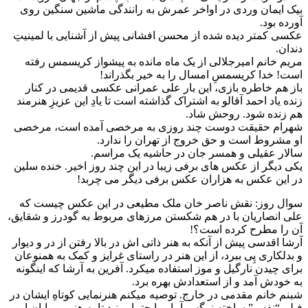
بیک ایمان وردی در اواخر عمرش به رانندگی ماشین سنگین روی
آورده بود.
عکسی کمتر دیده شده از محسن افشانی پیش از آشنایی با لمینیتِ
دندان.
مریم خانم امیرجلالی از یک ماه مانده به پیشواز کریسمس رفته
است! خدا کریسمسِ امسال را به خیر بگذراند!
باز هم خاطره بازی، این بار علی عمرانی عکسی قدیمی در کنار
زنده یاد احمد آقالو به اشتراک گذاشته است تا یادِ این عزیزِ هنرمند
هم زنده شود. روحش شاد.
شهرام حقیقت دوست چند روزی به مرخصی آمده است، مرخصی
او مشروط است و حق خروج از تهران را ندارد.
سالار عقیلی و همسر جان در حاشیه یک مراسم.
یکی دیگر از عکس های برفی زیبا در این چند روز اخیر. خنده سلین
در این عکس به هزاران عکس برفی دیگر می چربد!
سوال روز: نقش ناصر خان ملک مطیعی در این عکس چیست که
علی انصاریان با در هم شکستن مرزهای مربوط به گودرز و شقایق،
آن را مطرح کرده است؟!
آرشا اقدسی پیش از آنکه به هنر ذاتی اش در بالا رفتن از در و دیوار
و بدلکاری پِی ببرد، از این هنر در راستای غرایز و کمک به همنوعان
برای چیدن نارگیل و موز استفاده میکرد. آفرین به آرشا که اینگونه
به خودش آمد و از استعدادش بهره برد.
شبنم خانم مقدمی در خارج. توصیه میکنم هنرنمایی کوتاهِ ایشان در
فیلم “نفس” ساخته نرگس آبیار را حتما ببینید تا به هنرِ بی پایان این