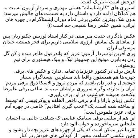
آذرخش است – تبریک گفت.
استوری های “کارشناسانه” هستی مهدوی و سردار آزمون نسبت به
هم کماکان ادامه دارد و داستان دارد به قسمت های جالبش میرسد!
بدون شک بهترین عکسِ برفی تمام دوران اینستاگرام در چهره های
ایرانی، همین عکس رضا شفیعی جم است :))
عکس یادگاری حدیث میرامینی در کنار استاد لوریس چکنواریان پس
از تماشای یک نمایش. آرزوی سلامتی داریم برای فخرِ همیشه خندانِ
موسیقی ایران.
وِری آفرین تو سردار آزمونِ عزیز که واندرفول ظاهر شده و کَن گل
زدن به بایرن مونیخ این چمپیونز لیگ و مِیک هیستوری برای تیمِ
روستوف.
بارش برف در کشور عزیزمان تمامی ندارد و عکس های برفی
چهره ها هم همینطور. واقعا باید مسئولین اینستاگرام بسیار
خوشحال و قدر دان باشند که مردم نروژ و آلاسکا ذوقِ برفی مردم
ایران را ندارند، وگرنه سِروِری برایشان نمیماند. سلفی برفی علیرضا
نیکبختِ همیشه خوشتیپ در این برف پاییزی.
عکس زیبای بارانا و آدم برفی ناقص الخلقه و پوکرفِیسی که توسط
او ساخته شده است. یک “عجب گیری افتادیم”ِ خاصی در چهره آدم
برفی عزیز ملموس است!
این هم از سلفی برفی سیامک عباسی که شباهت جالبی به احسان
علیخانیِ سرماخورده و خواب آلود دارد.
تقریبا غیر ممکن است که یکی از چهره های عزیز بچه دار بشود و
چنین عکسی “شباهت محور” از کودکی های خودش در کنار