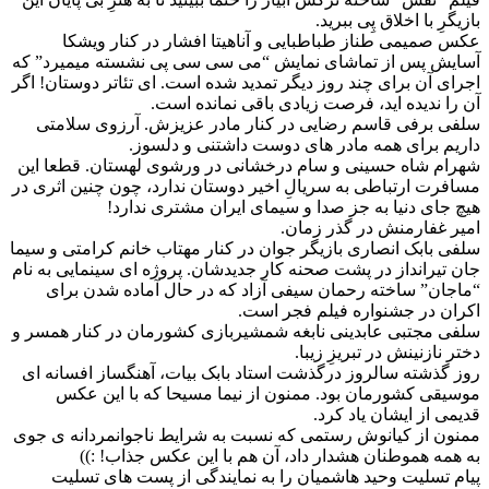
بازیگرِ با اخلاق پِی ببرید.
عکس صمیمی طناز طباطبایی و آناهیتا افشار در کنار ویشکا
آسایش پس از تماشای نمایش “می سی سی پی نشسته میمیرد” که
اجرای آن برای چند روز دیگر تمدید شده است. ای تئاتر دوستان! اگر
آن را ندیده اید، فرصت زیادی باقی نمانده است.
سلفی برفی قاسم رضایی در کنار مادر عزیزش. آرزوی سلامتی
داریم برای همه مادر های دوست داشتنی و دلسوز.
شهرام شاه حسینی و سام درخشانی در ورشوی لهستان. قطعا این
مسافرت ارتباطی به سریالِ اخیر دوستان ندارد، چون چنین اثری در
هیچ جای دنیا به جز صدا و سیمای ایران مشتری ندارد!
امیر غفارمنش در گذر زمان.
سلفی بابک انصاری بازیگر جوان در کنار مهتاب خانم کرامتی و سیما
جان تیرانداز در پشت صحنه کار جدیدشان. پروژه ای سینمایی به نام
“ماجان” ساخته رحمان سیفی آزاد که در حال آماده شدن برای
اکران در جشنواره فیلم فجر است.
سلفی مجتبی عابدینی نابغه شمشیربازی کشورمان در کنار همسر و
دختر نازنینش در تبریزِ زیبا.
روز گذشته سالروز درگذشت استاد بابک بیات، آهنگساز افسانه ای
موسیقی کشورمان بود. ممنون از نیما مسیحا که با این عکس
قدیمی از ایشان یاد کرد.
ممنون از کیانوش رستمی که نسبت به شرایط ناجوانمردانه ی جوی
به همه هموطنان هشدار داد، آن هم با این عکس جذاب! :))
پیام تسلیت وحید هاشمیان را به نمایندگی از پست های تسلیت