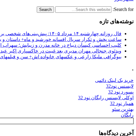
Search for:
نوشته‌های تازه
فال روزانه چهارشنبه ۱۴ مرداد ۱۴۰۵: پیش‌بینی‌های شخصی برای امروز
ساعت پخش و تکرار سریال افسانه خورشید و ماه+ داستان و با
کلیپ احساسی کیسان دیباج در خانه مدرن و زیبایش؛ سهراب ا
ویدئوی جنجالی مهران مدیری بعد غیبت در خاکسپاری اکبر عبد
بیوگرافی ملیکا زارعی و عکسهای خانواده اش+ سن و فیلمهای 
.
خرید بک لینک دائمی
لایسنس نود32
پسورد نود 32
اوکلی لایسنس رایگان نود 32
همیار نود 32
بهترین سئو
رایگان
آخرین دیدگاه‌ها