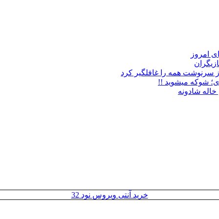
زیگران
ز سرنوشت همه را غافلگیر کرد
ی؛ شوکه میشوید !!
خاله شادونه
خرید آنتی ویروس نود 32