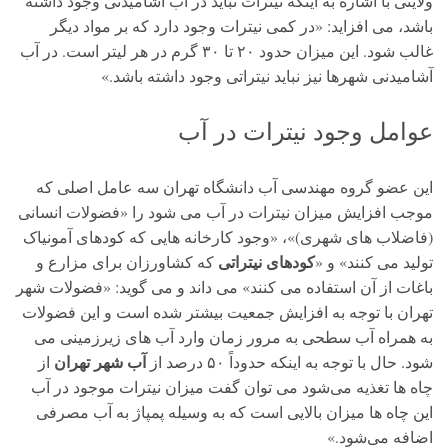
ولایتی با اشاره به اینکه نیترات نباید در آب آشامیدنی وجود داشته
باشد، می افزاید: «در کمی نیترات وجود دارد که بر مواد دیگر
غالب شود. این میزان حدود ۲۰ تا ۳۰ گرم در هر لیتر است. در آب
آشامیدنی شهرها نیز نباید نیتراتی وجود داشته باشد.»
عوامل وجود نیترات در آب
این عضو گروه مهندسی آب دانشگاه تهران سه عامل اصلی که
موجب افزایش میزان نیترات در آب می شود را «فضولات انسانی
(فاضلاب های شهری)»، «وجود کارخانه هایی که کودهای آمونیاک
کودهای نیتراتی
تولید می کنند» و «
که کشاورزان برای مزارع و
باغات از آن استفاده می کنند» می داند و می گوید: «فضولات شهر
تهران با توجه به افزایش جمعیت بیشتر شده است و این فضولات
به همراه آب سطحی به مرور زمان وارد آب های زیرزمینی می
آب شهر تهران
شود. حال با توجه به اینکه حدوداً ۵۰ درصد از
از
چاه ها تغذیه می‌شود می توان گفت میزان نیترات موجود در آب
این چاه ها میزان بالایی است که به وسیله پمپاژ به آب مصرفی
اضافه می‌شود.»