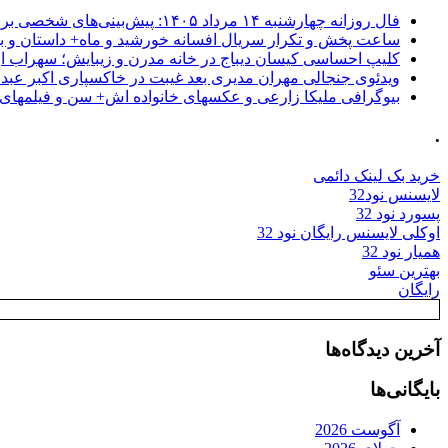
فال روزانه چهارشنبه ۱۴ مرداد ۱۴۰۵: پیش‌بینی‌های شخصی برای امروز
ساعت پخش و تکرار سریال افسانه خورشید و ماه+ داستان و با
کلیپ احساسی کیسان دیباج در خانه مدرن و زیبایش؛ سهراب ا
ویدئوی جنجالی مهران مدیری بعد غیبت در خاکسپاری اکبر عبد
بیوگرافی ملیکا زارعی و عکسهای خانواده اش+ سن و فیلمهای 
.
خرید بک لینک دائمی
لایسنس نود32
پسورد نود 32
اوکلی لایسنس رایگان نود 32
همیار نود 32
بهترین سئو
رایگان
آخرین دیدگاه‌ها
بایگانی‌ها
آگوست 2026