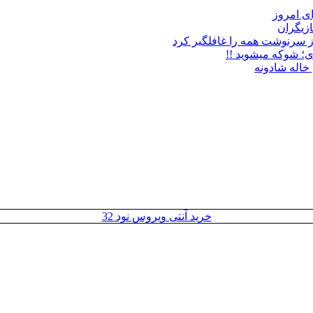
زیگران
ز سرنوشت همه را غافلگیر کرد
ی؛ شوکه میشوید !!
خاله شادونه
خرید آنتی ویروس نود 32