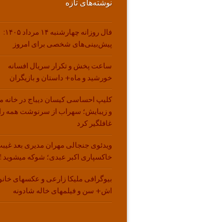
نوشته‌های تازه
فال روزانه چهارشنبه ۱۴ مرداد ۱۴۰۵:
پیش‌بینی‌های شخصی برای امروز
ساعت پخش و تکرار سریال افسانه
خورشید و ماه+ داستان و بازیگران
کلیپ احساسی کیسان دیباج در خانه م
و زیبایش؛ سهراب از سرنوشت همه را
غافلگیر کرد
ویدئوی جنجالی مهران مدیری بعد غیبت
خاکسپاری اکبر عبدی؛ شوکه میشوید !!
بیوگرافی ملیکا زارعی و عکسهای خانو
اش+ سن و فیلمهای خاله شادونه