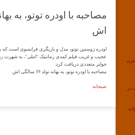
اش
اودره ژوستین توتو، مدل و بازیگری فرانسوی است که ب
عجیب و غریب فیلم کمدی رمانتیک “املی”، به شهرت رس
درن
جوایز متعددی دریافت کرد.
مصاحبه با اودره توتو، به بهانه تولد 39 سالگی اش
صبحانه
 در
اده