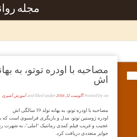
مجله روا
اش
on
Posted by
آگوست 12, 2016
and filed under
آموزش آشپزی
مصاحبه با اودره توتو، به بهانه تولد 39 سالگی اش
اودره ژوستین توتو، مدل و بازیگری فرانسوی است که ب
عجیب و غریب فیلم کمدی رمانتیک “املی”، به شهرت رس
جوایز متعددی دریافت کرد.