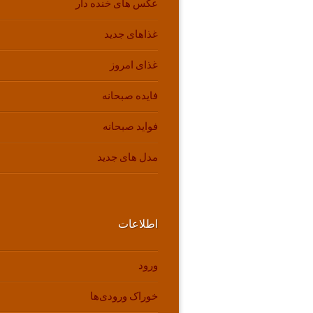
عکس های خنده دار
غذاهای جدید
غذای امروز
فایده صبحانه
فواید صبحانه
مدل های جدید
اطلاعات
ورود
خوراک ورودی‌ها