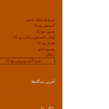
.
خرید بک لینک دائمی
لایسنس نود32
پسورد نود 32
اوکلی لایسنس رایگان نود 32
همیار نود 32
بهترین سئو
رایگان
خرید آنتی ویروس نود 32
آخرین دیدگاه‌ها
بایگانی‌ها