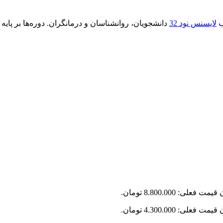
ب
لایسنس نود 32
دانشجویان، روانشناسان و درمانگران. دوره‌ها بر پایه CBT و DBT، با محتوای به‌روز و پشتیبانی مداوم.