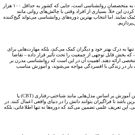
آیا می‌دانید که طبق آخرین پیمایش ملی سلامت روان، شیوع اختلالات روانی در ایران حدود ۲۵ درصد است و این رقم نشان‌دهنده نیاز فزاینده به متخصصان روانشناسی است، جایی که کشور به حداقل ۱۰۰ هزار
زش روانشناسی برای پر کردن این خلأ. بسیاری از افراد وقتی با چالش‌های روانی مانند
نمایند. اما انتخاب بهترین دوره‌های روانشناسی می‌تواند گیج‌کننده
ها به درک بهتر خود و دیگران کمک می‌کند، بلکه مهارت‌هایی برای
الات روانی مانند افسردگی و اضطراب – که بخش قابل توجهی از جمعیت را تحت تأثیر قرار داده – تقاضا
شد شخصی ارائه دهند. اهمیت آن در این است که روانشناسی مدرن بر
ر را بهبود بخشد. برای مثال، در جهان، بیش از ۲۰ درصد بزرگسالان حداقل یک بار در زندگی با افسردگی مواجه می‌شوند، و آموزش مناسب
از دیدگاه علمی، آموزش روانشناسی شامل مطالعه سیستماتیک رفتار، شناخت و عواطف است که ریشه در فلسفه و زیست‌شناسی دارد. این آموزش بر اساس مدل‌هایی مانند شناختی-رفتاری (CBT) یا
باشد تا فراگیران بتوانند دانش را در دنیای واقعی اعمال کنند. در
مانی. این تعریف علمی تضمین می‌کند که دوره‌ها نه تنها اطلاعاتی، بلکه