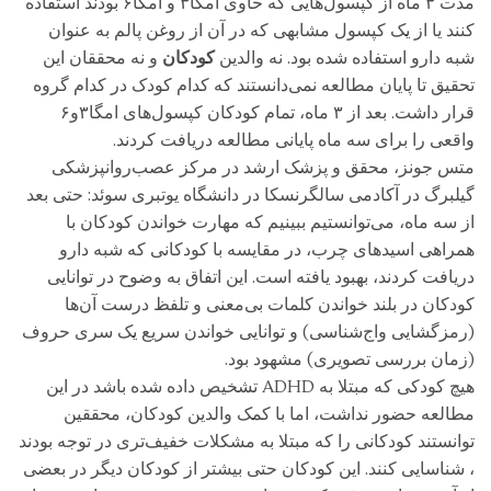
مدت ۳ ماه از کپسول‌هایی که حاوی امگا۳ و امگا۶ بودند استفاده
کنند یا از یک کپسول مشابهی که در آن از روغن پالم به عنوان
شبه دارو استفاده شده بود. نه والدین
کودکان
و نه محققان این
تحقیق تا پایان مطالعه نمی‌دانستند که کدام کودک در کدام گروه
قرار داشت. بعد از ۳ ماه، تمام کودکان کپسول‌های امگا۳و۶
واقعی را برای سه ماه پایانی مطالعه دریافت کردند.
متس جونز، محقق و پزشک ارشد در مرکز عصب‌روانپزشکی
گیلبرگ در آکادمی سالگرنسکا در دانشگاه یوتبری سوئد: حتی بعد
از سه ماه، می‌توانستیم ببینیم که مهارت خواندن کودکان با
همراهی اسیدهای چرب، در مقایسه با کودکانی که شبه دارو
دریافت کردند، بهبود یافته است. این اتفاق به وضوح در توانایی
کودکان در بلند خواندن کلمات بی‌معنی و تلفظ درست آن‌ها
(رمزگشایی واج‌شناسی) و توانایی خواندن سریع یک سری حروف
(زمان بررسی تصویری) مشهود بود.
هیچ کودکی که مبتلا به ADHD تشخیص داده شده باشد در این
مطالعه حضور نداشت، اما با کمک والدین کودکان، محققین
توانستند کودکانی را که مبتلا به مشکلات خفیف‌تری در توجه بودند
، شناسایی کنند. این کودکان حتی بیشتر از کودکان دیگر در بعضی