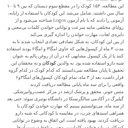
این مطالعه، ۱۵۴ کودک را در مقطع سوم دبستان که بین ۹ تا ۱۰
سال سن داشتند، شامل می‌شد. این کودکان با استفاده از رایانه،
آزمونی را دادند که با نام آزمون Logos شناخته می‌شود و از
زوایای مختلفی مانند سرعت و توانایی خواندن کلمات بی‌معنی و
دایره‌ی لغات، مهارت خواندن را اندازه گیری می‌کند.
از بین این کودکان، به شکل تصادفی تعدادی انتخاب شدند تا به
مدت ۳ ماه از کپسول‌هایی که حاوی امگا۳ و امگا۶ بودند استفاده
کنند یا از یک کپسول مشابهی که در آن از روغن پالم به عنوان
شبه دارو استفاده شده بود. نه والدین
کودکان
و نه محققان این
تحقیق تا پایان مطالعه نمی‌دانستند که کدام کودک در کدام گروه
قرار داشت. بعد از ۳ ماه، تمام کودکان کپسول‌های امگا۳و۶
واقعی را برای سه ماه پایانی مطالعه دریافت کردند.
متس جونز، محقق و پزشک ارشد در مرکز عصب‌روانپزشکی
گیلبرگ در آکادمی سالگرنسکا در دانشگاه یوتبری سوئد: حتی بعد
از سه ماه، می‌توانستیم ببینیم که مهارت خواندن کودکان با
همراهی اسیدهای چرب، در مقایسه با کودکانی که شبه دارو
دریافت کردند، بهبود یافته است. این اتفاق به وضوح در توانایی
کودکان در بلند خواندن کلمات بی‌معنی و تلفظ درست آن‌ها