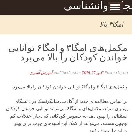
Skip to content
جله روانشناسی
برگه نمونه
بحان
امگا۳ بالا
مکمل‌های امگا۳ و امگا۶ توانایی
خواندن کودکان را بالا می‌برد
on
Posted by
اکتبر 27, 2016
and filed under
آموزش آشپزی
مکمل‌های امگا۳ و امگا۶ توانایی خواندن کودکان را بالا می‌برد
بر اساس مطالعه‌ای جدید از آکادمی سالگرنسکا در دانشگاه
یوتبری سوئد، مکمل‌های و
امگا۶
می‌توانند توانایی خواندن کودکان
استثنائی را بهبود دهد. به خصوص کودکانی که دچار اختلالات کم
توجهی هستند، می‌توانند از کمک این اسید‌های چرب برای بهتر
خواندن استفاده کنند.