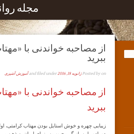
مجله روا
از مصاحبه خواندنی با «مهت
ببرید
on
Posted by
ژانویه 18, 2016
and filed under
آموزش آشپزی
از مصاحبه خواندنی با «مهت
ببرید
زیبایی چهره و خوش استایل بودن مهتاب کرامتی، او