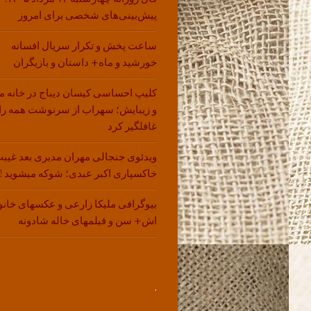
پیش‌بینی‌های شخصی برای امروز
ساعت پخش و تکرار سریال افسانه
خورشید و ماه+ داستان و بازیگران
کلیپ احساسی کیسان دیباج در خانه م
و زیبایش؛ سهراب از سرنوشت همه را
غافلگیر کرد
ویدئوی جنجالی مهران مدیری بعد غیبت
خاکسپاری اکبر عبدی؛ شوکه میشوید !!
بیوگرافی ملیکا زارعی و عکسهای خانو
اش+ سن و فیلمهای خاله شادونه
.