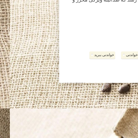
 رسد که صدالبته ویژگی محرز و
خواندنی
خواندنی ببرید