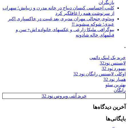
بازیگران
کلیپ احساسی کیسان دیباج در خانه مدرن و زیبایش؛ سهراب
از سرنوشت همه را غافلگیر کرد
ویدئوی جنجالی مهران مدیری بعد غیبت در خاکسپاری اکبر
عبدی؛ شوکه میشوید !!
بیوگرافی ملیکا زارعی و عکسهای خانواده اش+ سن و
فیلمهای خاله شادونه
.
خرید بک لینک دائمی
لایسنس نود32
پسورد نود 32
اوکلی لایسنس رایگان نود 32
همیار نود 32
بهترین سئو
رایگان
خرید آنتی ویروس نود 32
آخرین دیدگاه‌ها
بایگانی‌ها