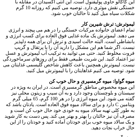
این کاکائو حاوی پولیفنول است. این آنتی اکسیدان در مقابله با
خستگی نقش موثری دارد. توصیه می کنیم که روزانه 10 گرم
شکلات سیاه میل کنید تا حالتان خوب شود.
لیموترش: ترش شیرین کار
تمام اعضای خانواده مرکبات خستگی را در هم می پیچند و انرژی
می دهند. لیموترش یک ماده غذایی فوق العاده برای کسب انرژی و
بانشاطی است. البته حالت اسیدی و ترش آن برای همه دلپذیر
نیست. اگر شما هم این مشکل را دارید آن را با پرتقال و گریپ
فروت مخلوط کنید. حتی می توانید به ترکیب آب لیموترش و عسل
نیز اعتماد کنید. این شربت طبیعی فقط برای روزهای سرماخوردگی
نیست. لیموترش همچنین باعث کاهش شاخص گلیسمی غذایتان می
شود. توصیه می کنیم غذاهایتان را با لیموترش میل کنید.
میوه گواوا: میوه گرمسیری و حال خوب کن
این میوه مخصوص مناطق گرمسیری است. در ایران به ویژه در
سیستان و بلوچستان وجود دارد و به آن سیب و زیتون محلی نیز
گفته می شود. این میوه انرژی زا در هر 100 گرم، 65 میلی گرم
ویتامین C دارد و برای سالاد میوه فوق العاده است. یادتان باشد که
به طور کلی تهیه سالاد میوه به خودی خود حال خوب کن است و
مصرف آن نیز حالتان را بهتر و بهتر می کند. پس دست به کار شوید
و یک سالاد میوه خوب برای خودتان آماده کنید و خودتان را از این
حال خراب نجات دهید.