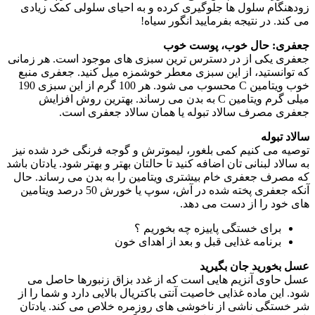
زودهنگام سلول ها جلوگیری کرده و به احیای سلولی کمک زیادی
می کند. در نتیجه بفرمایید انگور سیاه!
جعفری: حال خوب، پوست خوب
جعفری یکی از در دسترس ترین سبزی های موجود است. هر زمانی
که توانستید، از این سبزی معطر خوشمزه میل کنید. جعفری منبع
خوب ویتامین C محسوب می شود. هر 100 گرم از این سبزی 190
میلی گرم ویتامین C به بدن می رساند. بهترین روش افزایش
جعفری مصرف سالاد تبوله یا همان سالاد جعفری است.
سالاد تبوله
توصیه می کنیم کمی بلغور، لیموترش و گوجه فرنگی خرد شده نیز
به سالاد لبنانی تان اضافه کنید تا حالتان بهتر و بهتر شود. یادتان باشد
که مصرف جعفری خام بیشتری ویتامین را به بدن می رساند. حال
آنکه جعفری پخته شده در آش، سوپ یا خورش 50 درصد ویتامین
های خود را از دست می دهد.
برای خستگی پاییزه چه بخوریم ؟
برنامه غذایی قبل و بعد از اهدای خون
عسل بخورید جان بگیرید
عسل حاوی آنزیم هایی است که از غدد بزاق زنبورها حاصل می
شود. این ماده غذایی خاصیت آنتی باکتریال بالایی دارد و شما را از
شر خستگی ناشی از ناخوشی های روزمره خلاص می کند. یادتان