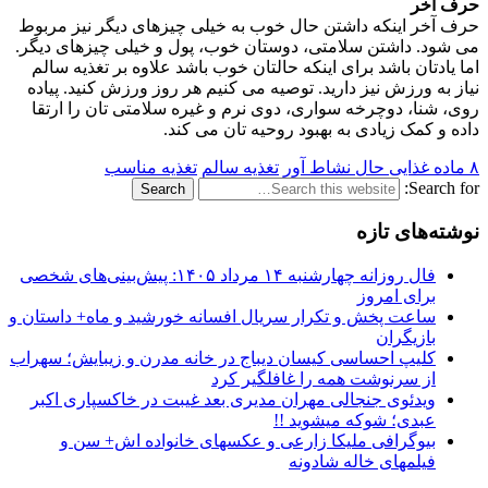
حرف آخر
حرف آخر اینکه داشتن حال خوب به خیلی چیزهای دیگر نیز مربوط
می شود. داشتن سلامتی، دوستان خوب، پول و خیلی چیزهای دیگر.
اما یادتان باشد برای اینکه حالتان خوب باشد علاوه بر تغذیه سالم
نیاز به ورزش نیز دارید. توصیه می کنیم هر روز ورزش کنید. پیاده
روی، شنا، دوچرخه سواری، دوی نرم و غیره سلامتی تان را ارتقا
داده و کمک زیادی به بهبود روحیه تان می کند.
٨ ماده غذایی حال نشاط آور
تغذیه سالم
تغذیه مناسب
Search for:
نوشته‌های تازه
فال روزانه چهارشنبه ۱۴ مرداد ۱۴۰۵: پیش‌بینی‌های شخصی
برای امروز
ساعت پخش و تکرار سریال افسانه خورشید و ماه+ داستان و
بازیگران
کلیپ احساسی کیسان دیباج در خانه مدرن و زیبایش؛ سهراب
از سرنوشت همه را غافلگیر کرد
ویدئوی جنجالی مهران مدیری بعد غیبت در خاکسپاری اکبر
عبدی؛ شوکه میشوید !!
بیوگرافی ملیکا زارعی و عکسهای خانواده اش+ سن و
فیلمهای خاله شادونه