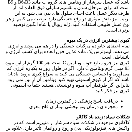
باشد که عسل سرشار از ویتامین های گروه ب مانند B6،B3 و B9
است که برای سرحال شدن و تقسیم سلولی فوق العاده اند. از
طرف دیگر عسل باعث احیای سلول های بدن می شود به این
ترتیب نیز نقش موثری در رفع خستگی دارد. توصیه می کنیم از هر
نوع عسل طبیعی استفاده کنید. ژله رویال یا شاه انگبین توصیه
برتری است.
کیوی: بیشترین انرژی در یک میوه
تمام اعضای خانواده مرکبات خستگی را در هم می پیچند و انرژی
می دهند. لیموترش یک ماده غذایی فوق العاده برای کسب انرژی و
بانشاطی است
کیوی نیز جزو منابع خوب ویتامین C است. هر 100 گرم از این میوه
93 میلی گرم ویتامین C دارد. اگر در طول روز به یکباره انرژی کم
می آورید و احساس خستگی می کنید به سراغ کیوی بروید. یادتان
باشد که اگر از کیوی اسموتی تهیه کنید ویتامین آن از بین نمی رود.
بنابراین اگر طرفدار آب میوه و نوشیدنی هستید حتماً به اسموتی
کیوی نیز فکر کنید.
دریافت پاسخ پزشکی در کمترین زمان
معجزه ی درمان وتوانبخشی بیماران فلج مغزی
شکلات سیاه: زنده باد کاکائو
کاکائوی موجود در شکلات سیاه سرشار از منیزیم است که در
واکنش های فیزیولوژیکی بدن و روح و روانمان تأثیر دارد. علاوه بر