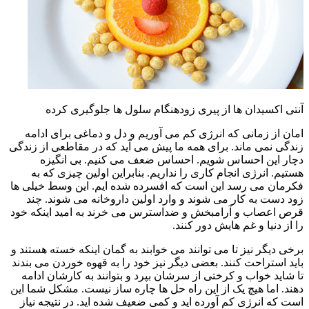
آنتی اکسیدان ها از پیری زودهنگام سلول ها جلوگیری کرده
امان از زمانی که انرژی کم می آوریم و دل و دماغی برای ادامه
زندگی نمی ماند. برای همه ما پیش می آید که در مقاطعی از زندگی
دچار این احساس شویم. احساس ضعف می کنیم. بی انگیزه
هستیم. انرژی انجام کاری را نداریم. بنابراین اولین چیزی که به
فکرمان می رسد این است که افسرده شده ایم. این وسط خیلی ها
زود دست به کار می شوند و وارد اولین داروخانه می شوند. چند
قرص اعصاب و آرامبخش و ضداسترس می خرند به امید اینکه خود
را از دنیا و غم هایش دور کنند.
برخی دیگر نیز تا می توانند می خوابند به گمان اینکه خسته هستند و
باید استراحت کنند. بعضی دیگر نیز خود را به قهوه خوردن می بندند
تا شاید خواب و کرختی از سرشان بپرد و بتوانند به کارشان ادامه
دهند. اما هیچ یک از این راه حل ها چاره ساز نیست. مشکل شما این
است که انرژی کم آورده اید و کمی ضعیف شده اید. در نتیجه نیاز