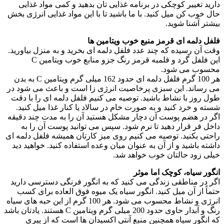
دارید تغییر کوچکی در برنامه غذایی تان بدهید و کمی مواد غذایی
حال خوب کن میل کنید. با ما باشید تا با این مواد غذایی انرژی بخش
بیشتر آشنا شوید.
فلفل دلمه ای قرمز منبع خوب ویتامین ها
وقت آن رسیده که چند عدد فلفل دلمه ای بخرید و به منزل بیاورید.
این فلفل گرد و قلمبه قرمز رنگ جزو منابع خوب ویتامین C
محسوب می شود.
هر 100 گرم فلفل دلمه ای حدود 162 میلی گرم ویتامین C به بدن
می رساند. این سبزی پرخاصیت انرژی زا است و باعث می شود در
طول روز با نشاط باشید. توصیه می کنیم فلفل دلمه ای را با دقت
شسته و خرد کنید و به صورت خام در سالاد یا کنار غذا میل کنید.
اگر در هضم پوست آن دچار مشکل هستید آن را به مدت چند دقیقه
داخل فر قرار دهید تا نرم شود. سپس می توانید پوست آن را به
راحتی بکنید. توصیه می کنیم روی میز کارتان همیشه فلفل دلمه ای
داشته باشید و از آن به عنوان میان وعده استفاده کنید. خواهید دید
خیلی زود حالتان خوب خواهد شد.
انگور سیاه، کوچک اما موثر
اگر در مناطقی زندگی می کنید که به انگور فرنگی دسترسی دارید
حتماً از آن میل کنید. انگور سیاه یک میوه فوق العاده برای کسب
انرژی و نشاط محسوب می شود. هر 100 گرم از این حبه های سیاه
رنگ و آبدار حاوی حدود 200 میلی گرم ویتامین C هستند. یادتان باشد
که انگور سیاه همچنین منبع آنتی اکسیدان ها است که از پیری