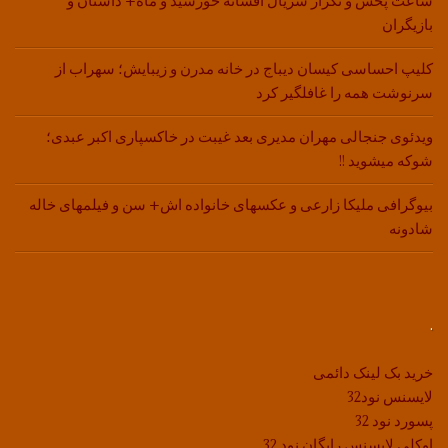
ساعت پخش و تکرار سریال افسانه خورشید و ماه+ داستان و
بازیگران
کلیپ احساسی کیسان دیباج در خانه مدرن و زیبایش؛ سهراب از
سرنوشت همه را غافلگیر کرد
ویدئوی جنجالی مهران مدیری بعد غیبت در خاکسپاری اکبر عبدی؛
شوکه میشوید !!
بیوگرافی ملیکا زارعی و عکسهای خانواده اش+ سن و فیلمهای خاله
شادونه
.
خرید بک لینک دائمی
لایسنس نود32
پسورد نود 32
اوکلی لایسنس رایگان نود 32