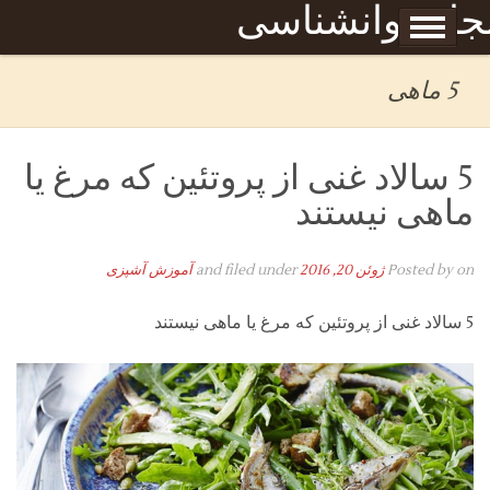
Skip to content
جله روانشناسی
برگه نمونه
بحان
5 ماهی
5 سالاد غنی از پروتئین که مرغ یا
ماهی نیستند
on
Posted by
ژوئن 20, 2016
and filed under
آموزش آشپزی
5 سالاد غنی از پروتئین که مرغ یا ماهی نیستند