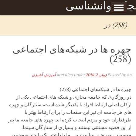
Skip to content
جله روانشناسی
برگه نمونه
بحان
(258) در
چهره ها در شبکه‌های اجتماعی
(258)
on
Posted by
ژوئن 2, 2016
and filed under
آموزش آشپزی
چهره ها در شبکه‌های اجتماعی (258)
در روزگاری که جامعه مجازی و شبکه های اجتماعی یکی از
ارکان اصلی ارتباط افراد با یکدیگر شده است، ستارگان و چهره
های هر جامعه ای نیز این صفحات را برای ارتباط بهتر با
طرفداران خود و مردم انتخاب کرده اند. چهره های جامعه ما نیز
از این قضیه مستثنی نیستند و بسیاری از ستارگان سینما،
موسیقی، ورزش، سیاست و … ما با داشتن یک یا چند صفحه در