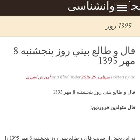
Skip to content
جله روانشناسی
برگه نمونه
بحان
1395 روز
فال و طالع بيني روز پنجشنبه 8
مهر 1395
on
Posted by
سپتامبر 29, 2016
and filed under
آموزش آشپزی
فال و طالع بيني روز پنجشنبه 8 مهر 1395
فال متولدین فروردین:
در این بخش از سایت فال و طالع بيني روز پنجشنبه 8 مهر 1395 را