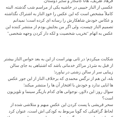
فرهاد ظریف، هانا کامکار و سایر دوستان.
عکسی از الناز حبیبی در حاشیه یکی از مراسم شب گذشته. البته
کاملاً مشخص است که این عکس را خودِ الناز به اشتراک نگذاشته
و عکاس خودش شاهکارش را رسانه ای کرده است! نمیدانم
تصمیم الناز چیست، ولی اگر من بجایش بودم از منتشر کننده این
عکس به اتهام “تخریب شخصیت و لکه دار کردن وجهه شخصی”
شکایت میکردم! در ثانی بهتر است از این به بعد حواس الناز بیشتر
از قبل به سَردَر مراکز خدماتی باشد که اشتباهی به جای سالن
زیبایی سر از سالن زشتی در نیاورد!
بله، این هم از نرگس محمدی که برخلاف الناز از این جور عکس
ها ابایی ندارد و خودش با افتخار آن ها را منتشر میکند!
سوال روز: این دلاور، نوجوانی های کدام بازیگر سینما و تلویزیون
است؟
سحر قریشی با پست کردن این عکسِ مبهم و متلاشی شده از
لحاظ گرافیکی که گویا مربوط به کودکی اش است، عنوان کرد