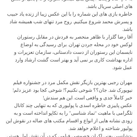
های اصلی سریال باشد.
خاطره بازی های این شماره را با این عکس زیبا از زنده یاد حبیب
و پسرش محمد شروع میکنیم. روح مرد تنهای شب همیشه شاد
باشد.
آقا رضا گلزار با ظاهر منحصر به فردش در مقابل رستوران
لوکس خود در محله جردن تهران. برای رسیدگی به اوضاع
نابسمان این رستوران از دست دادستانی، سازمان تعزیرات و
اداره بهداشت کاری بر نمی آید و بهتر است گشت ارشاد وارد
عمل شود.
مهران رجبی بهترین بازیگر نقش مکمل مرد در جشنواره فیلم
نیویورک شد. جان؟؟ شوخی نکنیم؟! شوخی کجا بود عزیز دلم!
خبر کاملاً جدی و واقعی است. این هم سندش!
عکس پاییزی خاطره اسدی با پولیوری که به تنهایی چند کانال
تلگرامی با ماهیت “نماد شناسی” را به تکاپو انداخته است و به
زودی نشانه هایی از انواع و اقسام مکتب های ضاله در نقوش این
پولیور شناخته و اعلام خواهد شد.
بدشانسی یعنی اکران خصوصی فیلمی که در آن نقش اول هستی