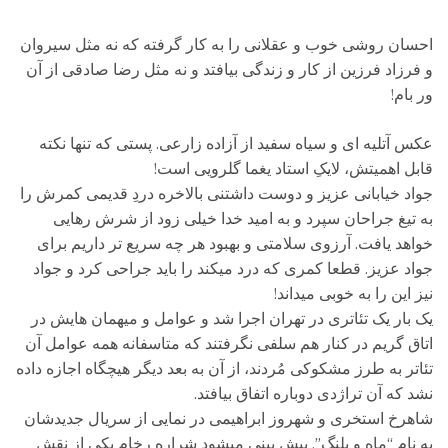
احسان روشی خوب و عقلانی را به کار گرفته که نه مثل سیروان
و فرزاد فرزین از کار و زندگی بیافتد و نه مثل رضا صادقی از آن
ور بام!
عکس آتلیه ای و سیاه سفید از آزاده زارعی. پستی که تنها نکته
قابل اهمیتش، لایکِ استاد یغما گلرویی است!
جواد خیابانی عزیز و دوست داشتنی بالاخره دردِ قدیمی کمرش را
به تیغ جراحان سپرد و به امید خدا خیلی زود از شرش رهایی
خواهد یافت. آرزوی سلامتی و بهبود هر چه سریع تر داریم برای
جواد عزیز. قطعا کمری که درد میکند را باید جراحی کرد و جواد
نیز این را به خوبی میداند!
یک بار یک تئاتری در تهران اجرا شد و عوامل و میهمان هایش در
اتاق گریم در کنار هم سلفی نگرفتند که متاسفانه همه عوامل آن
تئاتر به طرز مشکوکی مُردند، از آن به بعد دیگر هیچگاه اجازه داده
نشد که آن تراژدی دوباره اتفاق بیافتد.
شاهرخ استخری و شهروز ابراهیمی در نمایی از سریال جدیدشان
به نام “ماه و پلنگ”. پیش بینی میشود شراره رخام یکی از نقش