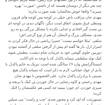
چند نفر دیگر از دوستان هستند که از داشتنِ “صورت” بهره
میبرند؟ واقعا خوش بحالشان! بقیه صورت ندارند!
مهدی جان مراقب باش خیلی در کوچه پس کوچه های قرون
وسطی غرق نشوی، اتفاق است دیگر، ناگهان دیدی در کوچه ای
بن بست گیر افتادی و خدایی نکرده با مشکل بزرگی رو به رو
شدی. مشکلی بزرگ و لاینحل، آن هم از نوع گرجی اش!
سلفی “مثلا حواسم نیست” حمیرا ریاضی در حال فکر کردن به
اسرار ازل. بار ها گفته ام پیش از گرفتن سلفی از آغشته نبودن
دوربین جلوی گوشی خود به جزئیاتِ شام دیشب، مطمئن شوید.
کیک تولد سلطنتی سمانه پاکدل که با توجه به نام اکانت
اینستاگرامش وارد 29 سالگی شده است. تبریک به خانم پاکدل. با
یادی از جواد خیابانی، لازم به ذکر است که سمانه پاکدل هیچ
نسبتی با برادران پاکدل ندارد، علی الخصوص با مهدی شان.
مهدی رحمتی و کاوه رضایی در حال خوردن پَن کیک با تربچه و
سبزی خوردن. ای جون! ببینید چه کسی هم عکسشان را لایک
کرده!
سینوزیتت که اود کرد و مجبور شدی “چپ و راست” پنی سیلین