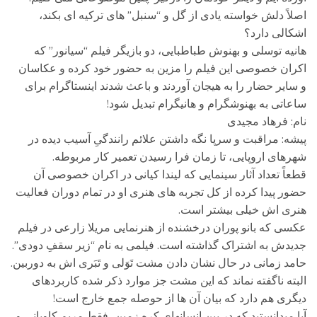
اصلاً دلش خواسته یادی از گل و “سنبل” های ترکیه ای بکند،
اشکالی دارد؟
هانیه توسلی و بهنوش طباطبایی، دو بازیگر فیلم “سیانور” که
اکران خصوصی این فیلم را مزین به حضور خود کرده و عکاسان
و سایر حضار را به هیجان آوردند و باعث شدند اینستاگرام برای
ساعاتی به بهنوشگرام و هانیگرام تبدیل شود!
نام: فرهاد مجیدی
پیشه: مراقبت و سرپا نگه داشتن علائم رانندگیِ آسیب دیده در
شهرهای اروپایی، تا زمان فرا رسیدن تعمیر کار مربوطه.
قطعاً تعداد آثار سینمایی که لیندا کیانی در اکران خصوصی آن
حضور پیدا کرده از کل تجربه های هنری او در تمام دوران فعالیت
هنری اش خیلی بیشتر است.
عکسی که بانو پوران درخشنده از هنرنمایی مریلا زارعی در فیلم
جدیدش به اشتراک گذاشته است. فیلمی به نام “زیر سقفِ دودی”.
حامد زمانی در حال نشان دادن مشت تَوَلی و تَبَری اش به دوربین.
البته ناگفته نماند که این مشت جز موارد ذکر شده کاربردهای
دیگری هم دارد که بیان آن ها از حوصله جمع خارج است!
آیا میدانستید که در بین انسانهای کره زمین، فقط مریم کاویانی و