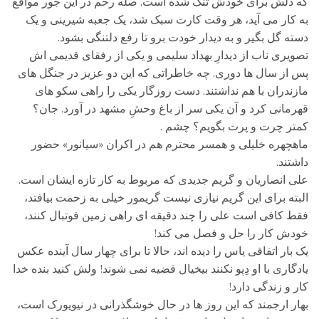
که دلش برای خودش تنگ شده است. صله رحم در این جور مواقع
به کار می آید، هر وقت کارت سبک شد، یک جعبه شیرینی و یک
دسته گل بگیر و به دیدار خودت برو تا رفع دلتنگی بشود.
تصویری ناب از دیدارِ بهداد سلیمی و یکی از رفقای قدیمی اش
پس از سال ها دوری. چه خاطراتی که این دو عزیز در جنگل های
مازندران با هم نداشتند. دست روزگار یکی را راهی سکو های
قهرمانی کرد و آن یکی سر از باغ وحشِ مشهد در آورد. جان؟
کمتر چرت و پرت بگویم؟ چشم .
ماهچهره خلیلی و همسر محترم هم در اکران «سیانور» حضور
داشتند.
علی انصاریان و گریم جدیدی که مربوط به کار تازه ایشان است.
البته برای این گریم نیازی نیست گریمور خیلی به زحمت بیافتد،
فقط کافی است علی را چند دقیقه ای راهی زمین فوتبال کنند،
خودش کار را حل و فصل می کند!
یک بار اتفاقی یاس را دیده اند، حالا تا برای چهار سال آینده عکس
یادگاری با او دِپو نکنند بیخیال قضیه نمی شوند! ولش کنید بنده خدا
کار و زندگی دارد!
بهار ارجمند که این روز ها در حال خوشگذرانی در نیویورک است،