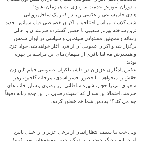
با دوران آموزش خدمت سربازی ات همزمان بشود!
هادی جان ساعی و عکسی زیبا در کنار یک ساحل رویایی.
شب گذشته مراسم افتتاحیه و اکران خصوصی فیلم سیانور، جدید
ترین ساخته بهروز شعیبی با حضور گسترده هنرمندان و اهالی
رسانه و همچنین مسئولان سینمایی و سیاسی در ایوان شمس
برگزار شد و اکران عمومی آن از فردا آغاز خواهد شد. جواد عزتی
و همسرش مه لقا باقری از میهمان های این مراسم پر چهره
بودند.
عکس یادگاری عزیزان در حاشیه اکران خصوصی فیلم “این زن
حقش را میخواهد”. با حضور افسر اسدی، مرجانه گلچین، زهرا
سعیدی، میترا حجار، شهره سلطانی، رز رضوی و سایر خانم های
هنرمند. احتمالا این سوال که “شیث رضایی در این جمع زنانه دقیقاً
چه می کند؟” به ذهن شما هم خطور کرده،
ولی خب ما سقف انتظاراتمان از برخی عزیزان را خیلی پایین
آورده ایم و دیگر خودمان را درگیر چنین موضوعاتی نمی کنیم!