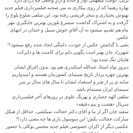
بزنی، آنوقت میفهمی آواز و جاده و آزارِ واقعی چه دردی دارد!
بهاره رهنما که از روی بیکاری به سر صحنه فیلمبرداری فیلم جدید
بهنوش بختیاری و سحر قریشی رفته بود، این سلفی شلوغ پلوغ را
گرفت و به اشتراک گذاشت. سیمرغ بلورین بهترین جایگیریِ مهر
ماه هم تقدیم میشود به آن آقایِ خوش سبیل و خندان در انتهای
عکس.
یعنی با گذاشتنِ عکس از خودت، دلتنگی ایجاد شده رفع میشود؟!
شهرزاد جان بهتر است بگویی دلم برای کامنت ها و دایرکت
هایتان تنگ شده بود!
دیروز تولد استاد عبدالله اسکندری هم بود. بدون اغراق ایشان
بهترین چهره پرداز تاریخ سینمای کشورمان هستند و امیدواریم
سایه ی پر از هنر و استعداد ایشان تا سال های سال بر سر
سینمای ایران مستدام باشد.
سلفی الهه حصاری و بهرنگ علوی در روزهای آخر فیلمبرداری
سریال «هشت و نیم دقیقه».
سعید جان اگر از ما و آقای دکتر خجالت نمیکشی، حداقل از هیکل
مبارکت خجالت بکش! این سوسول بازی ها چه معنی دارد؟!
عکسی دیگر از اکران خصوصی فیلم جدید محسن توکلی با حضور