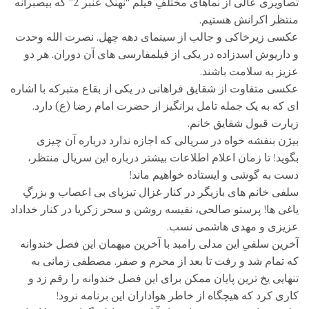
تصاویری عالی از نماهای مختلفِ فیلم “نهنگ عنبر 2” که بیصبرانه
منتظر اکرانش هستیم.
عکسی زیرخاکی و جالب از سینمای دهه چهل. نصرت الله وحدت
و داریوش اسدزاده در یکی از فیلمفارسی های آن دوران. هر دو
عزیز به سلامت باشند.
عکسی متفاوت از شقایق فراهانی در یکی از بقاع متبرکه با اشاره
ای که به یک جمله تامل برانگیز از حضرت امام رضا (ع) دارد.
زیارت قبول شقایق خانم.
بیژن بنفشه خواه در سریالی که اجازه ندارد درباره آن چیزی
بگوید! تا زمان اعلام اطلاعات بیشتر درباره این سریال منتظر،
دست به گوشی و ایستاده خواهیم ماند!
سلفی خانم های بازیگر در کنار غزال تیزپای بی اعصاب و بزرگِ
یاغی ها! پرستو صالحی، نفیسه روشن و سحر زکریا در کنار خداداد
عزیزی و مهدی هاشمی نسب.
آخرین سلفیِ این مدلی رامبد با آخرین میهمان این فصل خندوانه
که تمام شد و رفت تا بعد از محرم و صفر. مصطفی زمانی به
تنهایی یخ ترین پایان ممکن برای این فصل خندوانه را رقم زد و
کاری کرد که هیچگاه از خاطر هواداران این برنامه نرود!