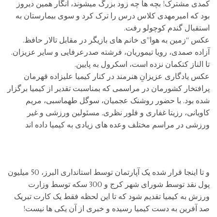
کمدی مشترک! بچه ها چه زود بزرگ میشوند، انگار همین دیروز
بود که امیرمهدی کلاس درس را ترک کرد و سوی بیمارستان به
استقبال گندم کوچولو رفت.
عکس “زمین به هوا”ی خانم های بازیگر در مقابل تالار حافظ.
آزاده صمدی، رویا تیموریان، فرشته صدرعرفایی و سایر عزیزان.
تا الناز کتکمان نزده است، اسکرول به پایین.
عکس یادگاری عزیزانِ هنرمند در کنار کیمیا علیزاده قهرمان
پرافتخار کشورمان در مراسمی که بمناسبت تقدیر از کیمیا برگزار
شده بود. با حضور روشنک عجمیان، سوگل طهماسبی، مریم
کاویانی، رزیتا غفاری و فلور نظری. مسئولین ورزشی و غیر
ورزشی در مراسم مختلف وعده های زیادی به کیمیا داده اند
و تا اینجا قرار شده یک آپارتمان توسط استانداری البرز، 50 میلیون
پول نقد توسط شورای شهر کرج و 300 سکه توسط وزارت
ورزش به کیمیا تقدیم شود که تا این لحظه فقط یک کارت تبریک
صد آفرین به دست کیمیا رسیده و خبری از آن یکی ها نیست!