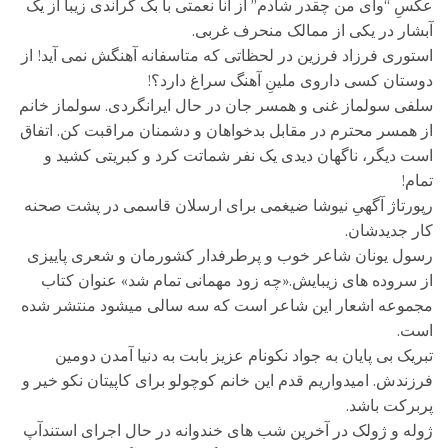
عکسِ “وای من چقدر شادم” از آنا نعمتی با بک گراندی زیبا از یک
آبشار در یکی از ممالک منحرف غربی.
استوری فرزاد فرزین در لحظاتی که متاسفانه آهنگش نمی آید! از
دوستان کسی داروی ملینِ آهنگ سراغ دارد؟!
سلفی سولماز غنی و همسر جان در حال ایرانگردی. سولماز خانم
از همسر محترم در مقابل بدخواهان و دشمنان مراقبت کن. اتفاق
است دیگر، ناگهان دیدی یک نفر شماتت کرد و کبریتی کشید و
تمام!
رپورتاژ آگهیِ نیوشا ضیغمی برای ارسلان قاسمی در پشت صحنه
کار جدیدشان.
رسول یونان شاعر خوب و پرطرفدار کشورمان و شعری پاییزی
از سروده های زیبایش.«چه زود مهمانی تمام شد» عنوان کتاب
مجموعه اشعار این شاعر است که سه سالی میشود منتشر شده
است.
تبریک بی پایان به جواد نکونام عزیز بابت به دنیا آمدن دومین
فرزندش. امیدواریم قدم این خانم کوچولو برای کاپیتان نکو خیر و
پربرکت باشد.
ژوله و ژولک در آخرین شب های خندوانه در حال اجرای استندآپ