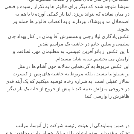
سوشا متوجه شده که دیگر برای فالوئر ها به تکرار رسیده و قبحی
در میان نمانده که بتواند بریزد، لذا یار کمکی آورده تا با هم به
اضمحلال مد و پوشاک بپردازند و به اعصاب فالوئر ها حمله ور
بشوند.
عکس یادگاری لیلا رجبی و همسرش آقا پیمان در کنار بهداد جان
سلیمی و سلین خانم در حاشیه یک مراسم تقدیر.
با این عکس از بانو آفرین عبیسی، به مطلبمان مهر، لطافت و
آرامش می بخشیم. سایه شان مستدام.
این عکس مربوط به گردهمایی سالانه خون آشام ها در هتل
ترانسیلوانیا نیست، بلکه مربوط به حاشیه های پس از کنسرت
سالار عقیلی است! به شراره رخام توصیه میکنیم که یک آینه قدی
در خروجی منزلش تعبیه کند تا پیش از خروج از خانه یک بار دیگر
ظاهرش را وارسی کند!
در ضمن بنمایندگی از هیئت رئیسه شرکت ژل آتوسا، مراتب
تشکر و قدردانی ویژه ایشان را از سالار عقیلی بابت مجاهدت های