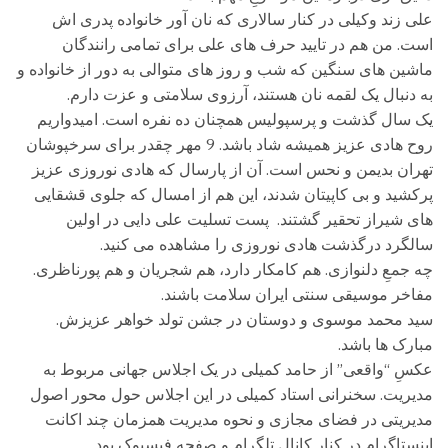
علی زند وکیلی در کنار سالاری که نان آور خانواده پدری اش
است. من هم در تایید حرف های علی برای تمامی رانندگان
ماشین های سنگین که شب و روز های متوالی به دور از خانواده و
به دنبال یک لقمه نان هستند، آرزوی سلامتی و عزت دارم.
یک سال گذشت و پرسپولیس همچنان ده نفره است. امیدواریم
روح هادی عزیز همیشه شاد باشد. 9 مهر چقدر برای سرخپوشان
تهران بدیمن و نحس است. آن از پارسال که هادی نوروزی عزیز
پرکشید و بی کاپیتان شدند، این هم از امسال که جلوی قشقایی
های شیراز تحقیر گشتند. پست تسلیت علی دایی در اولین
سالگرد درگذشت هادی نوروزی را مشاهده می کنید.
چه جمعِ دلنوازی. هم کامکار دارد، هم شجریان و هم پورناظری.
مفاخر موسیقی سنتی ایران سلامت باشند.
سید محمد موسوی و دوستان در جشن تولد خواهر عزیزش.
مبارک ها باشد.
عکسِ “واقعی” از حامد کمیلی در یک اجلاس جهانی مربوط به
مدیریت. سخنرانی استاد کمیلی در این اجلاس حول محور اصول
مدیریتی در فضای مجازی و نحوه مدیریت همزمان چند اکانت
اینستاگرام در کنار کانال تلگرام و صفحه فیسبوک بود.