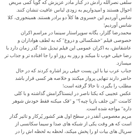
سلفی نصرالله رادش در کنار مادر عزیزش که گویا کمی مریض
احوال هستند و امیدواریم به زودی لباس عافیت تنشان کنند.
شانس آوردیم این خسروی ها کلاً دو برادر هستند. همینجوری، کلا
شانس آوردیم!
محمدرضا گلزار، یگانه سوپراستار سینما در مراسم اکران
خصوصی فیلم “خشکسالی و دروغ” که به لطف هواداران و
عاشقانش، به اکران عمومی این فیلم تبدیل شد! گذر زمان دارد با
رضا خیلی خوب تا میکند و روز به روز او را جا افتاده تر و جذاب تر
میسازد.
جناب عرب نیا با این پست خیلی ریز اشاره کردند که در حال
حاضر دارند تنهایی پرواز میکنند و خلاصه هر کسی قرار باشد
مطلب را بگیرد، تا حالا گرفته است!
عکس عجیبی که یکتا ناصر در اینستاگرامش گذاشته و با کلی
کامنت “این جلف بازیا چیه؟” و “فک میکنه فقط خودش شوهر
داره” مواجه شده است.
مریم معصومی آنقدر در سطح اول هنر کشور پُرکار و تاثیر گذار
است که هر وقت یکی از شبکه های صدا و سیما سکانسی از
سریال های بیات او را پخش میکند، لحظه به لحظه اش را در