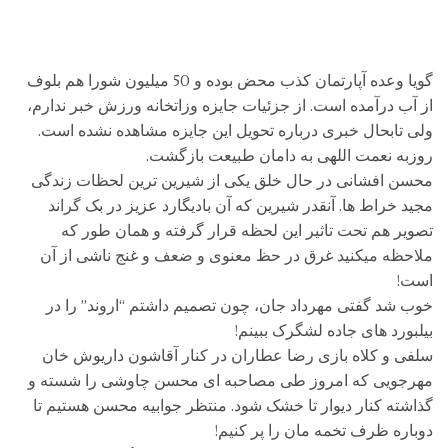
گویا وعده آپارتمان کذب محض بوده و 50 میلیون شورا هم بلوف
از آب درآمده است. از جزئیات جایزه وزاتخانه ورزش خبر ندارم،
ولی تابحال خبری درباره تحویل این جایزه مشاهده نشده است.
روزبه نعمت اللهی به دامان طبیعت بازگشت.
محسن افشانی در حال خلق یکی از شیرین ترین لحظات زندگی
مجید خراط ها. آنقدر شیرین که آن بادیگارد عزیز در بک گراند
تصویر هم تحت تاثیر این لحظه قرار گرفته و همان طور که
ملاحظه میکنید غرق در حظ معنوی و ضعف و غنج ناشی از آن
است!
خوب شد گفتی مهرداد جان، چون تصمیم داشتم “اروند” را در
بیلبورد های جاده لشگرک ببینم!
سلفی و کلاه بازی رضا عطاران در کنار آقاشون داریوش خان
مهرجویی که امروز طی مصاحبه ای محسن چاوشی را شسته و
گذاشته کنار دیوار تا خشک شود. منتظر جوابیه محسن هستیم تا
دوباره ظرف تخمه مان را پر کنیم!