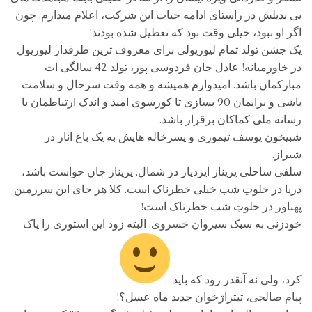
بی بدیلش در راستای ادامه حیات این شرکت، اعلام میدارم. چون
اگر او نبود، خیلی وقت بود که تعطیل شده بودند!
یک جشن تولد تمام لیورپولی برای معروف ترین طرفدار لیورپول
در خاورمیانه! عادل جان فردوسی پور، تولد 42 سالگی ات
مبارکمان باشد. امیدوارم همیشه و همه وقت سرحال و سلامت
باشی و برایمان 90 بسازی تا کورسوی امید و اندک ارتباطمان با
رسانه ملی کماکان برقرار باشد.
شبیخون یوسف تیموری و پسرخاله هایش به یک باغ انار در
شیراز.
سلفی ساحلی پریناز ایزدیار در شمال. پریناز جان حواست باشد،
دریا در خلوتِ شب خیلی خطرناک است. کلا هر جای این سرزمین
پهناور در خلوتِ شب خطرناک است!
خودزنی به سبک سیروان خسروی. البته زود این استوری را پاک
کرد، ولی نه آنقدر زود که باید
پیام صالحی، تیتراژخوان جدید ماه عسل؟!