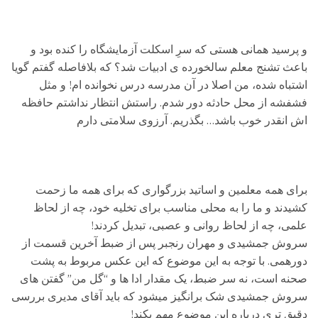
و پرسید همانی هستی که سرِ اسکلت آزمایشگاه را کنده بود و
باعث تشنج معلم سالخورده ی ادبیات شد؟ که بلافاصله گفتم گویا
اشتباه شده، من اصلا در آن مدرسه درس نخوانده ام! و مثل
فشفشه از محل حادثه دور شدم. راستش انتظار نداشتم حافظه
اش انقدر خوب باشد… بگذریم. آرزوی سلامتی دارم
برای همه معلمین و اساتید بزرگواری که برای همه ما زحمت
کشیدند و ما را به محلی مناسب برای تخلیه خود، چه از لحاظ
علمی، چه از لحاظ روانی و عصبی، تبدیل کردند!
سروش جمشیدی و مهران رنجبر پس از ضبط آخرین قسمت از
دورهمی. با توجه به این موضوع که این عکس مربوط به پشت
صحنه است، نه سر ضبط، یک مقدار ادا ها و “گل من” گفتن های
سروش جمشیدی شک برانگیز میشود که باید آقای مدیری بررسی
دقیق تری درباره این موضوعِ مهم بکند!