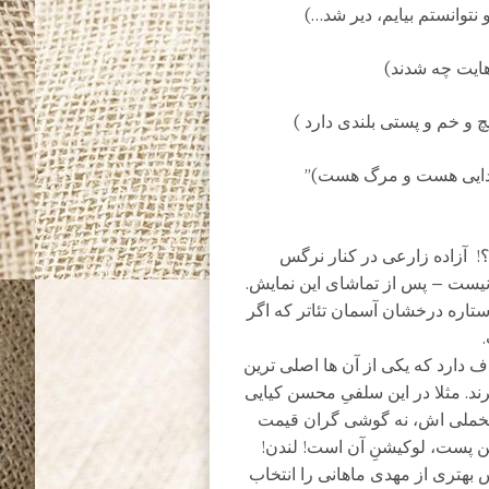
 نتوانستم بیایم، دیر شد…)
ی هایت چه شدند)
یچ و خم و پستی بلندی دارد )
ت، جدایی هست و مرگ هست)”
! آزاده زارعی در کنار نرگس
ست – پس از تماشای این نمایش.
یک به ستاره درخشان آسمان تئاتر که اگر
 دارد که یکی از آن ها اصلی ترین
د. مثلا در این سلفیِ محسن کیایی
 مخملی اش، نه گوشی گران قیمت
این پست، لوکیشنِ آن است! لندن!
هتری از مهدی ماهانی را انتخاب