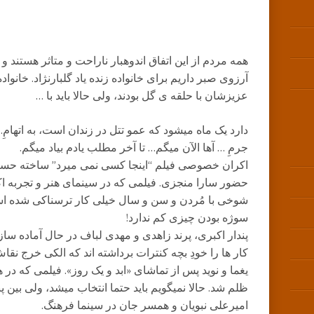
همه مردم از این اتفاق اندوهبار ناراحت و متاثر هستند 
آرزوی صبر داریم برای خانواده زنده یاد گلبارنژاد. خانوا
عزیزشان با حلقه ی گل بودند، ولی حالا باید با …
دارد یک ماه میشود که عمو تتل در زندان است، به اتهامِ
جرمِ … آها الآن میگم… تا آخر مطلب یادم بیاد میگم.
اکران خصوصی فیلم “اینجا کسی نمی میرد” ساخته حسین
حضور سارا منجزی. فیلمی که در سینمای هنر و تجربه 
شوخی با مُردن و سن و سال خیلی کار ترسناکی شده اس
سوژه بودن چیزی کم ندارد!
پندار اکبری، پرند زاهدی و مهدی لباف در حال آماده سا
کار ها را خودِ بچه کنترات برداشته اند که الکی خرج نقاش 
یغما و نوید پس از تماشای «ابد و یک روز». فیلمی که در
ظلم شد. حالا نمیگویم باید حتما انتخاب میشد، ولی بین پ
امیرعلی نبویان و همسر جان در سینما فرهنگ.