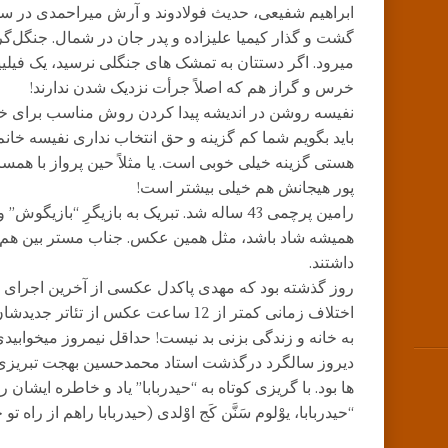
ابراهیم شفیعی، حدیث فولادوند و آرش میراحمدی در سفر
گشت و گذار کیمیا علیزاده و پدر جان در شمال. جنگل‌گ
میرود. اگر دستتان به تمشک های جنگلی نرسید، یک فیلیپ
خرس و گراز هم که اصلاً جرأت نزدیک شدن ندارند!
نفیسه روشن در اندیشه پیدا کردن روش مناسب برای خو
باید بگویم شما کم گزینه و حق انتخاب نداری نفیسه خانم
هستی گزینه خیلی خوبی است. یا مثلاً حین پرواز با هم
پور هیجانش هم خیلی بیشتر است!
رامین پرچمی 43 ساله شد. تبریک به بازیگرِ “بازی
همیشه شاد باشد، مثل همین عکس. جناب مستر بین هم
داشتند.
روز گذشته بود که مهدی پاکدل عکسی از آخرین اجرای 
اختلاف زمانی کمتر از 12 ساعت عکس از 
به خانه و زندگی بزنی بد نیست! حداقل نیمروز میخوابید
دیروز سالگرد درگذشت استاد محمدحسین بهجت تبریزی، 
ها بود. با گریزی کوتاه به “حیدربابا” یاد و خاطره ایشان ر
“حیدربابا، یوْلوم سَنَّن کَج اوْلدى (حیدربابا راهم از راه تو