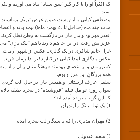
که اکثراً او را با کاراکتر “سق سیاه” بیاد می آوریم و ی
است.
مصطفی کیایی با این پست ضمن عرض تبریک بمناسبت ت
مدت چند ماه (حداقل تا 25 بهمن ماه!) بیمه بدنه و اعصاب کرد.
آنقدر مهراوه و پدر جان در بازگشت به وطن تعلل کردند 
عزیزانش رفت. در این جا هم دارند با هم “پلک بازی” می 
غزل خانم شاکری در یک گالری. عکس از شهپر آرمات.
عکس یادگاری لیندا کیانی در کنار دکتر بدالرمان قریب، 
کشورمان و از اعضای پیوسته فرهنگستان زبان و ادب ف
همه بزرگانِ این مرز و بوم.
سلفی عارف لرستانی و همسر جان در حال آلپ گردی در
سوال روز: عوامل فیلم “فروشنده” در پنجره طبقه بالایی
که این گونه به وجد آمده اند؟
1) یک توله پلنگِ مازندران
2) مهران مدیری را که با سیگار لب پنجره آمده
3) سعید عبدولی