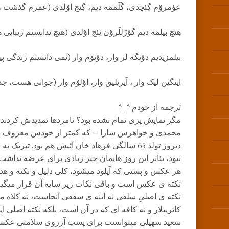
عؤمروْم گِئچدى، گَلَممَه دیم، گِئج اوْلدى (عمرم گذشت و
هِئچ بیلمَه دیم گؤزَللَروْن نِئج اوْلدى (هیچ ندانستم زیبای
بیلمزیدیم دؤنگه لر وار،‌ دؤنوْم وار (نمی دانستم زندگی پ
ایتگین لیک وار ، آیریلیق وار، اوْلوْم وار (جوانی هس
ترجمه از خودم ^_^
مگر نمایش پری تمام نشده بود؟ نامردها تمدیدش کردند؟
محمدی و خواهرش سارا – که کمتر از خودش معروف نی
دیروز تولد 65 سالگی فرهاد خان آئیش هم بود. تبر
نبود، تئاتر این روز هایمان چیز زیادی برای عرضه نداشت.
هر عکس و پستی که آپلود میشود، کلی دلیل و نکته و هدف
نکته ی عکس است و باقی نکات زیر سایه آن قرار میگیرن
نکته ی اصلیِ سلفی نه آینه ی سقفی آنجاست، نه کلاه
کاترپیلار و نه کافه ای که در آن است، بلکه نکته اصلی 
سعید سهیلی میتوانست برای پستِ آرزوی سلامتی عکس ب