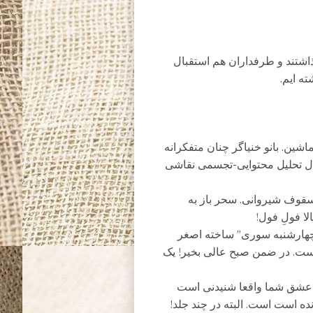
ذاشتند و طرفداران هم استقبال
ته ایم.
شین. بانو خنیاگر چنان متفکرانه
حال تحلیل محتوایی-تجسمی نقاشی
سقوف شیروانی. سحر باز به
 فولِ فول!
چهارشنبه سوری” ساخته اصغر
ست. در ضمن صبح عالی بخیر! یک
 عشق شما واقعا شنیدنی است
زنده است است. البته در چند جلد!