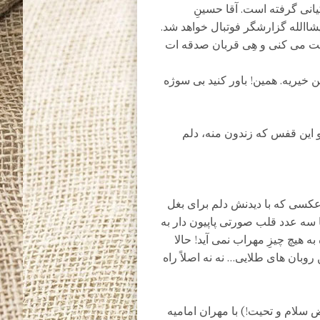
انی گرفته است. آقا حسینِ
یشاالله گزارشگر فوتبال خواهد شد.
صحبت می کنی و هِی قربان صدقه ات
یریه. همین! باور کنید بی سوژه
و این قفس که زندون منه، دلم
. عکسی که با دیدنش دلم برای بغل
 سه عدد قلب صورتی پاپیون دار به
هیچ چیزِ مهراب نمی آید! حالا
ن روبان های طلایی… نه نه اصلاً راه
 سلام و تحیت!) با مهران امامیه