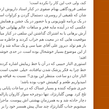
کند، ولی خب این کار را نکرده است!
سلفی فرودگاهی بهنام صفوی در کنار استاد داریوش ارجم
شان که تلفیقی از روسری، دستمال گردن و کراوات است،
در یک برنامه تلویزیونی و یا حضور در یک جشن و هما
عکسی که در آینده مایه فخر و مباهات عالم پهلوانی خواه
آرش برهانی با به اشتراک گذاشتن این سلفی در کنار میلا
موقعیت هایی که در معیت هم خراب کردند و خاطره ساز
باز هم تولد. دیروز علی آقای ضیا سی و یک ساله شد
از این موضوع بسیار خوشحال بوده است. در حدی خوشحا
افتد!
استوری الناز حبیبی که در آن با خط زیبایش اشاره کرده
خط چرا به فکر پزشک شدن نیافتاده، خیلی عجیب است!
الناز جان دو ساعت منتظر این بودی؟! نسبت به قیافه 
امیدواریم طعم و کیفیتش خوب بوده باشد!
خبری شوکه کننده و بسیار غمناک که در ساعات پایانی ر
تلخ کرد. بهمن گلبارنژاد، تنها دوچرخه سوار کاروان پار
دچار حادثه شد و به همرزمانِ بهشتی اش پیوست. ماجرا 
میشویم جناب گلبارنژاد چند سال پیش همسر خود را بر ا