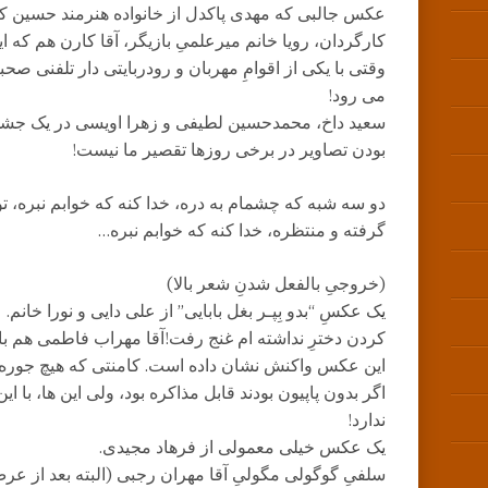
عکس جالبی که مهدی پاکدل از خانواده هنرمند حسین کی
کارگردان، رویا خانم میرعلمیِ بازیگر، آقا کارن هم که ا
وقتی با یکی از اقوامِ مهربان و رودربایتی دار تلفنی 
می رود!
سعید داخ، محمدحسین لطیفی و زهرا اویسی در یک جشن خ
بودن تصاویر در برخی روزها تقصیر ما نیست!
دو سه شبه که چشمام به دره، خدا کنه که خوابم نبره، ت
گرفته و منتظره، خدا کنه که خوابم نبره…
(خروجیِ بالفعل شدنِ شعر بالا)
یک عکسِ “بدو بِپـر بغل بابایی” از علی دایی و نورا خانم
کردن دخترِ نداشته ام غنج رفت!آقا مهراب فاطمی هم با
این عکس واکنش نشان داده است. کامنتی که هیچ جوره به 
اگر بدون پاپیون بودند قابل مذاکره بود، ولی این ها، با ای
ندارد!
یک عکس خیلی معمولی از فرهاد مجیدی.
سلفیِ گوگولی مگولیِ آقا مهران رجبی (البته بعد از عرض