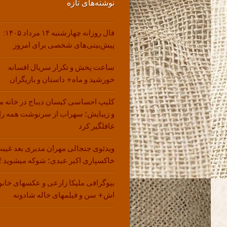
نوشته‌های تازه
فال روزانه چهارشنبه ۱۴ مرداد ۱۴۰۵:
پیش‌بینی‌های شخصی برای امروز
ساعت پخش و تکرار سریال افسانه
خورشید و ماه+ داستان و بازیگران
کلیپ احساسی کیسان دیباج در خانه م
و زیبایش؛ سهراب از سرنوشت همه را
غافلگیر کرد
ویدئوی جنجالی مهران مدیری بعد غیبت
خاکسپاری اکبر عبدی؛ شوکه میشوید !!
بیوگرافی ملیکا زارعی و عکسهای خانو
اش+ سن و فیلمهای خاله شادونه