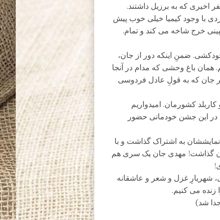
 اخیری که به برزیل داشتند.
ردی با وجود کیمیا خیلی خوب پیش
ینی خرج شاخه می کند و تمام.
دکشی. ضمنِ اینکه دور از جان،
. همان باغ وحشی که مدام در آنجا
سر جان که به قولِ عادل فردوسی
گوش” و کاربلد کشورمان. امیدواریم
 در این جشن خودمانی حضور
نمایششان به اشتراک گذاشت و با
تئاتر جدیدشان گذاشت! مهدی جان یک سری هم
ی!
شهریارِ غزل و شعر و عاشقانه
ا زنده می کنیم.
 جدا شد)