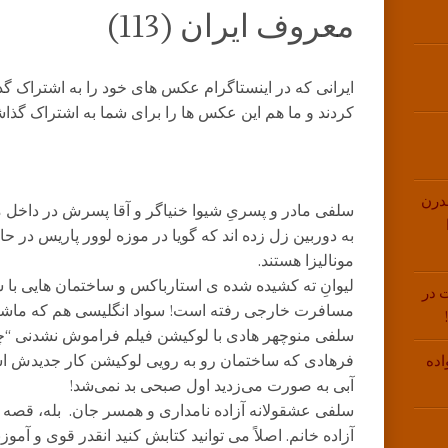
معروف ایران (113)
ایرانی که در اینستاگرام عکس های خود را به اشتراک گ
کردند و ما هم این عکس ها را برای شما به اشتراک گذاش
درن
سلفی مادر و پسریِ شیوا خنیاگر و آقا پسرش در داخل ما
به دوربین زل زده اند که گویا در موزه لوور پاریس در 
مونالیزا هستند.
لیوانِ ته کشیده شده ی استارباکس و ساختمان هایی با 
 در
مسافرت خارجی رفته است! سواد انگلیسی هم که ماشالا
سلفی منوچهر هادی با لوکیشن فیلم فراموش نشدنی “
فرهادی که ساختمان رو به رویی لوکیشن کار جدیدش ا
اده
آبی به صورت می‌زدید اول صبحی بد نمی‌شد!
سلفی عشقولانه آزاده نامداری و همسر جان. بله، قصه
آزاده خانم. اصلاً می توانید کتابش کنید انقدر قوی و آمو