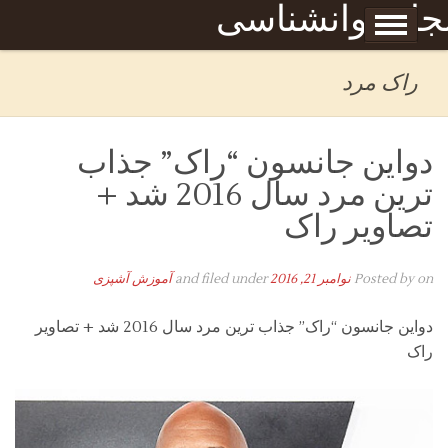
Skip to content
جله روانشناسی
برگه نمونه
بحان
راک مرد
دواین جانسون “راک” جذاب
ترین مرد سال 2016 شد +
تصاویر راک
on
Posted by
نوامبر 21, 2016
and filed under
آموزش آشپزی
دواین جانسون “راک” جذاب ترین مرد سال 2016 شد + تصاویر
راک