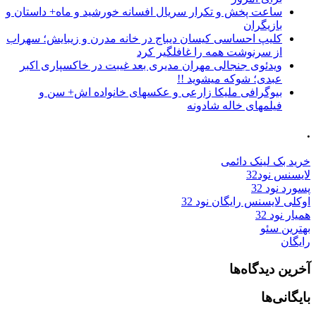
ساعت پخش و تکرار سریال افسانه خورشید و ماه+ داستان و
بازیگران
کلیپ احساسی کیسان دیباج در خانه مدرن و زیبایش؛ سهراب
از سرنوشت همه را غافلگیر کرد
ویدئوی جنجالی مهران مدیری بعد غیبت در خاکسپاری اکبر
عبدی؛ شوکه میشوید !!
بیوگرافی ملیکا زارعی و عکسهای خانواده اش+ سن و
فیلمهای خاله شادونه
.
خرید بک لینک دائمی
لایسنس نود32
پسورد نود 32
اوکلی لایسنس رایگان نود 32
همیار نود 32
بهترین سئو
رایگان
آخرین دیدگاه‌ها
بایگانی‌ها