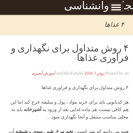
Skip to content
جله روانشناسی
برگه نمونه
بحان
۴ غذاها
۴ روش متداول برای نگهداری و
فراوری غذاها
on
Posted by
ژوئن 1, 2016
and filed under
آموزش آشپزی
۴ روش متداول برای نگهداری و فراوری غذاها
هر کدبانویی باید برای خرید مواد ، پول و سلیقه خرج کند اما این
هم کافی نیست. هر ماده غذایی بعد از ورود به
آشپزخانه
باید به
محلی مناسب منتقل و آنجا نگهداری شود….
همه می دانیم که بهتر است ،
تخم مرغ
،
شیر
،
میوه
، و
شیشه
آب