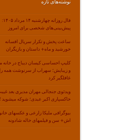
نوشته‌های تازه
فال روزانه چهارشنبه ۱۴ مرداد ۱۴۰۵:
پیش‌بینی‌های شخصی برای امروز
ساعت پخش و تکرار سریال افسانه
خورشید و ماه+ داستان و بازیگران
کلیپ احساسی کیسان دیباج در خانه م
و زیبایش؛ سهراب از سرنوشت همه را
غافلگیر کرد
ویدئوی جنجالی مهران مدیری بعد غیبت
خاکسپاری اکبر عبدی؛ شوکه میشوید !!
بیوگرافی ملیکا زارعی و عکسهای خانو
اش+ سن و فیلمهای خاله شادونه