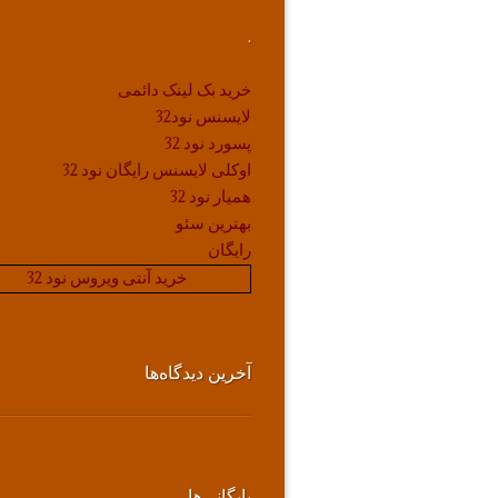
.
خرید بک لینک دائمی
لایسنس نود32
پسورد نود 32
اوکلی لایسنس رایگان نود 32
همیار نود 32
بهترین سئو
رایگان
خرید آنتی ویروس نود 32
آخرین دیدگاه‌ها
بایگانی‌ها