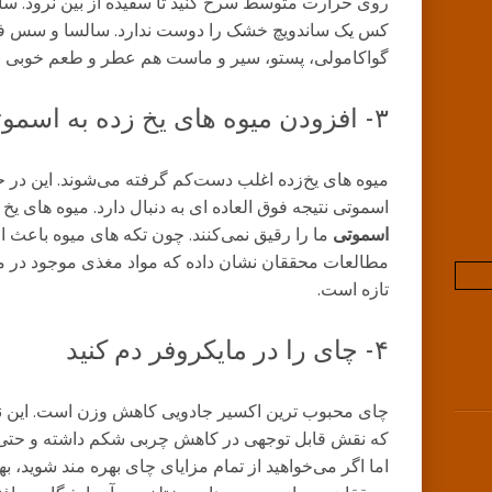
روی حرارت متوسط سرخ کنید تا سفیده از بین نرود. ساندو
کس یک ساندویچ خشک را دوست ندارد. سالسا و سس فلف
گواکامولی، پستو، سیر و ماست هم عطر و طعم خوبی به 
۳- افزودن میوه‌ های یخ ‌زده به اسموتی
میوه‌ های یخ‌زده اغلب دست‌کم گرفته می‌شوند. این در ح
اسموتی نتیجه فوق ‌العاده‌ ای به دنبال دارد. میوه‌ های یخ 
اسموتی
ما را رقیق نمی‌کنند. چون تکه‌ های میوه باعث
مطالعات محققان نشان داده که مواد مغذی موجود در میو
تازه است.
۴- چای را در مایکروفر دم کنید
چای محبوب ‌ترین اکسیر جادویی کاهش وزن است. این 
که نقش قابل ‌توجهی در کاهش چربی شکم داشته و حتی با ا
اما اگر می‌خواهید از تمام مزایای چای بهره‌ مند شوید، ب