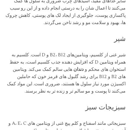
سایر غذاهای مفید، اسیدهای چرب ضروری به سلول ‌ها کمک
می‌کنند تا اعمال شان را به درستی انجام داده و از این رو سبب
پاکسازی پوست، جلوگیری از ایجاد لک‌ های پوستی، کاهش چروک‌
ها، بهبود و سلامت مو و رشد ناخن می‌گردند.
شیر
شیر غنی از کلسیم، ویتامین‌های B2، B12 و D است. کلسیم به
همراه ویتامین D که افزایش‌ دهنده جذب کلسیم است، به حفظ
استخوان ‌های محکم و
دندان‌
هایی سالم کمک می‌کند. ویتامین
‌های B2 و B12 برای رشد گلبول‌ های قرمز خون که حاملین
اکسیژن مورد نیاز سلول ‌ها هستند، ضروری است. این مواد کمک
می‌کنند تا پوست و مو سالم ‌تر و زنده ‌تر به نظر برسند.
سبزیجات سبز
سبزیجاتی مانند اسفناج و کلم پیچ غنی از ویتامین‌ های A، E، C و