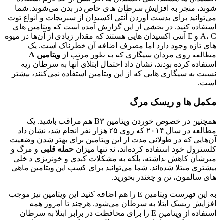
شوند، منجر به افزایش سرطان‌ های خاص در بدن می‌شوند. شما
می‌توانید برای بدست آوردن آنتی اکسیدان از سبزیجات و انواع توت
استفاده کنید. در بخشی از این گزارش آمده است که ویتامین‌ های
A، C و E آنتی اکسیدان‌ هایی هستند که مقدار زیادی از آن‌ها در میوه‌
های تازه وجود دارد اما مصرف اضافه آن خطرناک است. یک
مطالعه روی مردان سیگاری که به طور مرتب از
ویتامین A
استفاده کرده بودند، نشان داد احتمال ابتلای آنها به سرطان ریه
نسبت به سیگاری‌ هایی که از این ویتامین استفاده نمی‌کنند، بیشتر
است.
مکمل‌‌ ها و ریسک مرگ
همچنین در خصوص خوردن ویتامین B٣ هم مراقب باشید. یک
مطالعه در سال ٢٠١۴ که روی ٢۵ هزار نفر انجام شد، نشان داد
آن‌هایی که در طولانی مدت از این ویتامین برای بهتر شدن وضعیت
کلسترول خود استفاده کرده‌اند، نه تنها میزان
حمله قلبی
و مرگ و
میرشان کاهش نداشته، بلکه به مشکلات کبدی و خونریزی داخلی
بیشتری مبتلا شده‌اند. شما می‌توانید برای کسب این ویتامین ماهی
‌های سالمون، تن و چغندر بخورید.
به این فهرست ویتامین E را هم اضافه کنید. این ویتامین نیز موجب
افزایش ریسک ابتلا به سرطان‌ می‌شود. هرچند تا امروز همه
استفاده از ویتامین E را برای محافظت در برابر ابتلا به سرطان