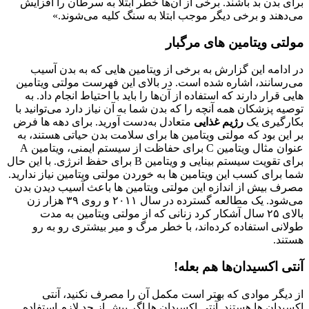
برای بدن بد باشند. برخی از آن‌ها خطر ابتلا به سرطان را افزایش
می‌دهند و برخی دیگر موجب ابتلا به سنگ کلیه می‌شوند.»
مولتی ویتامین‌ های مرگبار
در ادامه این گزارش به برخی از ویتامین‌ هایی که به بدن آسیب
می‌رسانند، اشاره شده است. در بالای این فهرست مولتی ویتامین
‌هایی قرار دارند که استفاده از آن‌ها را باید با احتیاط انجام داد. به
توصیه پزشکان همه آنچه را که بدن شما به آن نیاز دارد می‌توانید با
بکارگیری یک
رژیم غذایی
متعادل به‌دست آورید. برای دهه‌ ها فرض
بر این بود که مولتی ویتامین ‌ها برای سلامت بدن حیاتی هستند، به
عنوان مثال ویتامین C برای حفاظت از سیستم ایمنی، ویتامین A
برای تقویت سیستم بینایی و ویتامین B برای حفظ انرژی. با این حال
شما برای کسب این ویتامین ‌ها به خوردن مولتی ویتامین نیاز ندارید.
مصرف بیش از اندازه این مولتی ویتامین‌ ها باعث آسیب دیدن بدن
می‌شود. یک مطالعه گسترده در سال ٢٠١١ و روی ٣٩ هزار زن
بالای ٢۵ سال آشکار کرد زنانی که از مولتی ویتامین به مدت
طولانی استفاده کرده‌اند، با خطر مرگ و میر بیشتری رو به رو
هستند.
آنتی اکسیدان‌ها هم بعله!
از دیگر موادی که بهتر است مکمل آن را مصرف نکنید، آنتی
اکسیدان ها هستند. آنتی اکسیدان ‌ها اگر بیش از حد لازم استفاده