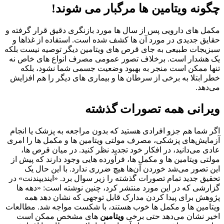
چگونه ویتامین ها مرگبار می شوند!
مکمل های دارویی پس از سال ها مورد بازنگری دقیق قرار گرفته و
حقایق جدیدی در مورد آن ها کشف شده است.
استفاده از غذاها و
سبزیجات طبیعی به جای قرص‌ های ویتامین دیگر توصیه نیست بلکه
یک هشدار است. برخلاف تصور عمومی مصرف انواع های خاص نه
تنها ممکن است منجر به بهبود وضعیت جسمی شما نشود، بلکه
خطر ابتلا به برخی از سرطان ‌ها و بیماری‌ های دیگر را هم افزایش
می‌دهد.
ویرانی همه تصورات گذشته
اگر شما هم جزو افرادی هستید که بدون مراجعه به پزشک یا انجام
آزمایش‌های پزشکی، مصرف مولتی ویتامین ‌ها و مکمل‌ ها را امری
عادی می‌دانید، در افکار خود تجدید نظر کنید. در میان قرص‌ ها،
مولتی ویتامین‌ ها و مکمل‌ ها، فرآورده‌ هایی وجود دارند که پیش از
این تصور می‌شد خوردن آن‌ها هیچ ضرری ندارد. با این حال یک
تحقیق جدید تمام تصورات گذشته را زیر سوال برد. «ایندیپندنت» در
گزارشی که در این مورد منتشر کرد، چنین نوشته است: «دهه ‌ها
پژوهش برای پیدا کردن مدارک قابل توجهی که نشان دهد همه
ویتامین‌ ها و مکمل‌ ها خوب هستند، با شکست مواجه شد. مطالعات
اخیر نشان می‌دهد حتی برخی
ویتامین‌
های مشخص ممکن است