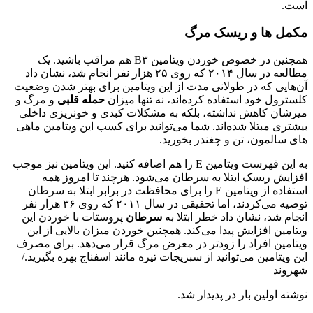
است.
مکمل‌‌ ها و ریسک مرگ
همچنین در خصوص خوردن ویتامین B٣ هم مراقب باشید. یک
مطالعه در سال ٢٠١۴ که روی ٢۵ هزار نفر انجام شد، نشان داد
آن‌هایی که در طولانی مدت از این ویتامین برای بهتر شدن وضعیت
کلسترول خود استفاده کرده‌اند، نه تنها میزان
حمله قلبی
و مرگ و
میرشان کاهش نداشته، بلکه به مشکلات کبدی و خونریزی داخلی
بیشتری مبتلا شده‌اند. شما می‌توانید برای کسب این ویتامین ماهی
‌های سالمون، تن و چغندر بخورید.
به این فهرست ویتامین E را هم اضافه کنید. این ویتامین نیز موجب
افزایش ریسک ابتلا به سرطان‌ می‌شود. هرچند تا امروز همه
استفاده از ویتامین E را برای محافظت در برابر ابتلا به سرطان
توصیه می‌کردند، اما تحقیقی در سال ٢٠١١ که روی ٣۶ هزار نفر
انجام شد، نشان داد خطر ابتلا به
سرطان
پروستات با خوردن این
ویتامین افزایش پیدا می‌کند. همچنین خوردن میزان بالایی از این
ویتامین افراد را زودتر در معرض مرگ قرار می‌دهد. برای مصرف
این ویتامین می‌توانید از سبزیجات تیره مانند اسفناج بهره بگیرید./
شهروند
نوشته اولین بار در پدیدار شد.