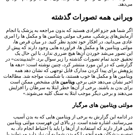
می‌دهد.
ویرانی همه تصورات گذشته
اگر شما هم جزو افرادی هستید که بدون مراجعه به پزشک یا انجام
آزمایش‌های پزشکی، مصرف مولتی ویتامین ‌ها و مکمل‌ ها را امری
عادی می‌دانید، در افکار خود تجدید نظر کنید. در میان قرص‌ ها،
مولتی ویتامین‌ ها و مکمل‌ ها، فرآورده‌ هایی وجود دارند که پیش از
این تصور می‌شد خوردن آن‌ها هیچ ضرری ندارد. با این حال یک
تحقیق جدید تمام تصورات گذشته را زیر سوال برد. «ایندیپندنت» در
گزارشی که در این مورد منتشر کرد، چنین نوشته است: «دهه ‌ها
پژوهش برای پیدا کردن مدارک قابل توجهی که نشان دهد همه
ویتامین‌ ها و مکمل‌ ها خوب هستند، با شکست مواجه شد. مطالعات
اخیر نشان می‌دهد حتی برخی
ویتامین‌
های مشخص ممکن است
برای بدن بد باشند. برخی از آن‌ها خطر ابتلا به سرطان را افزایش
می‌دهند و برخی دیگر موجب ابتلا به سنگ کلیه می‌شوند.»
مولتی ویتامین‌ های مرگبار
در ادامه این گزارش به برخی از ویتامین‌ هایی که به بدن آسیب
می‌رسانند، اشاره شده است. در بالای این فهرست مولتی ویتامین
‌هایی قرار دارند که استفاده از آن‌ها را باید با احتیاط انجام داد. به
توصیه پزشکان همه آنچه را که بدن شما به آن نیاز دارد می‌توانید با