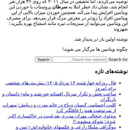
توصیه می‌کردند، اما تحقیقی در سال ٢٠١١ که روی ٣۶ هزار نفر
انجام شد، نشان داد خطر ابتلا به
سرطان
پروستات با خوردن این
ویتامین افزایش پیدا می‌کند. همچنین خوردن میزان بالایی از این
ویتامین افراد را زودتر در معرض مرگ قرار می‌دهد. برای مصرف
این ویتامین می‌توانید از سبزیجات تیره مانند اسفناج بهره بگیرید./
شهروند
نوشته اولین بار در پدیدار شد.
چگونه ویتامین ها مرگبار می شوند!
Search for:
نوشته‌های تازه
فال روزانه چهارشنبه ۱۴ مرداد ۱۴۰۵: پیش‌بینی‌های شخصی
برای امروز
ساعت پخش و تکرار سریال افسانه خورشید و ماه+ داستان و
بازیگران
کلیپ احساسی کیسان دیباج در خانه مدرن و زیبایش؛ سهراب
از سرنوشت همه را غافلگیر کرد
ویدئوی جنجالی مهران مدیری بعد غیبت در خاکسپاری اکبر
عبدی؛ شوکه میشوید !!
بیوگرافی ملیکا زارعی و عکسهای خانواده اش+ سن و