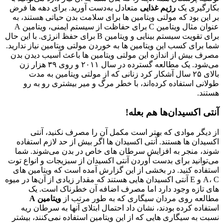
بکارگیری یک
رژیم غذایی
متعادل به‌دست آورید. برای دهه‌ ها فرض
بر این بود که مولتی ویتامین ‌ها برای سلامت بدن حیاتی هستند، به
عنوان مثال ویتامین C برای حفاظت از سیستم ایمنی، ویتامین A
برای تقویت سیستم بینایی و ویتامین B برای حفظ انرژی. با این حال
شما برای کسب این ویتامین ‌ها به خوردن مولتی ویتامین نیاز ندارید.
مصرف بیش از اندازه این مولتی ویتامین‌ ها باعث آسیب دیدن بدن
می‌شود. یک مطالعه گسترده در سال ٢٠١١ و روی ٣٩ هزار زن
بالای ٢۵ سال آشکار کرد زنانی که از مولتی ویتامین به مدت
طولانی استفاده کرده‌اند، با خطر مرگ و میر بیشتری رو به رو
هستند.
آنتی اکسیدان‌ها هم بعله!
از دیگر موادی که بهتر است مکمل آن را مصرف نکنید، آنتی
اکسیدان ها هستند. آنتی اکسیدان ‌ها اگر بیش از حد لازم استفاده
شوند، منجر به افزایش سرطان‌ های خاص در بدن می‌شوند. شما
می‌توانید برای بدست آوردن آنتی اکسیدان از سبزیجات و انواع توت
استفاده کنید. در بخشی از این گزارش آمده است که ویتامین‌ های
A، C و E آنتی اکسیدان‌ هایی هستند که مقدار زیادی از آن‌ها در میوه‌
های تازه وجود دارد اما مصرف اضافه آن خطرناک است. یک
مطالعه روی مردان سیگاری که به طور مرتب از
ویتامین A
استفاده کرده بودند، نشان داد احتمال ابتلای آنها به سرطان ریه
نسبت به سیگاری‌ هایی که از این ویتامین استفاده نمی‌کنند، بیشتر