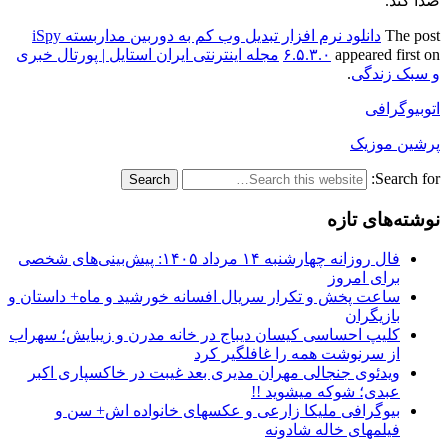
صدا کند.
The post
دانلود نرم افزار تبدیل وب کم به دوربین مداربسته iSpy
appeared first on
۶.۵.۳.۰
مجله اینترنتی ایران استایل | پورتال خبری
و سبک زندگی
.
اتوبیوگرافی
پرشین موزیک
Search for:
نوشته‌های تازه
فال روزانه چهارشنبه ۱۴ مرداد ۱۴۰۵: پیش‌بینی‌های شخصی
برای امروز
ساعت پخش و تکرار سریال افسانه خورشید و ماه+ داستان و
بازیگران
کلیپ احساسی کیسان دیباج در خانه مدرن و زیبایش؛ سهراب
از سرنوشت همه را غافلگیر کرد
ویدئوی جنجالی مهران مدیری بعد غیبت در خاکسپاری اکبر
عبدی؛ شوکه میشوید !!
بیوگرافی ملیکا زارعی و عکسهای خانواده اش+ سن و
فیلمهای خاله شادونه