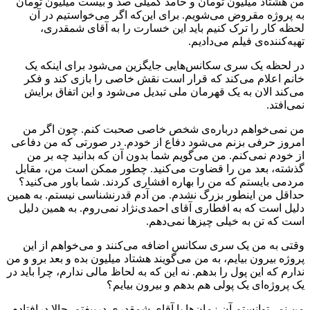
من هشتاد میلیون تومان و حامد کمیلی صد و بیست میلیون تومان
به پروژه مقروض می‌شویم. برای این‌که اگر می‌خواستیم در آن
لحظه کار را ترک کنیم باید این خسارت را به آقای شمقدری،
تهیه‌کننده‌ی فیلم می‌دادیم.
در لحظه یک سری سکانس‌هایی جایگزین می‌شود برای اینکه یک
خانم اعلام می‌کند که قرار است نقش خاصی را بازی کند و فکر
می‌کند الان به یک قهرمان ملی تبدیل می‌شود و این اتفاق برایش
نمی‌افتد.
من نمی‌خواهم درباره‌ی شخص خاصی صحبت کنم. چون اگر من
امروز حرفی بزنم می‌شود دفاع از خودم. در صورتی که من دفاعی
از خودم نمی‌کنم. من می‌گویم شما بدون آن که بدانید چه بر من
گذشته، بعد من را قضاوت می‌کنید. چطور ممکن است من، مقابل
مردمی بایستم که من را بهاره افشاری کردند. شما باور می‌کنید؟
حداقل من اینطور بزرگ نشدم. من آدم قدرنشناسی نیستم. به همین
دلیل است که به افطاری آقای احمدی‌‌نژاد نمی‌روم. به همین دلیل
است که تن به خیلی چیزها نمی‌دهم.
وقتی به من یک سری سکانس اضافه می‌کنند و می‌خواهم از این
پروژه بیرون بیایم، به من می‌گویند هشتاد میلیون بده و بعد برو و من
ندارم که این پول را بدهم. نه این که به لحاظ مالی ندارم، چرا باید در
یک پروژه‌ای یک پولی هم بدهم و بیرون بیایم؟
من نمی‌توانستم آن زمان‌ها با آقای شمقدری دربیفتم. حالا درافتادم،