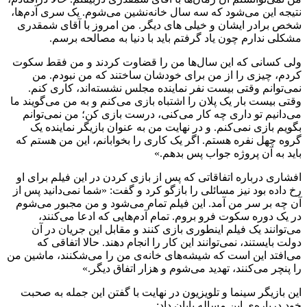
نتیجه این می‌شود که سه سال خانه‌نشین می‌شوم. یک سری آدم‌ها،
شخص برادر ایشان و خیلی های دیگر. من امروز با آقای شمقدری
مشکلی ندارم چون یاد گرفتم باید با دنیا به مصالحه برسم.
ولی کسانی‌ که این سال‌ها من را قضاوت کردند و من فقط سکوت
کردم، چیزی را از من برای خودشان ساختند که من نبودم. من
نمی‌توانم وقتی بیست نفر نماینده مجلس‌ نشسته‌اند، کاری کنم.
وقتی بیست بار یک پلان را اشتباه بازی می‌کنم و به من می‌گویند ما
می‌دانیم تو داری چه کار می‌کنی، درست بازی کن؛ من نمی‌توانم
بگویم بازی نمی‌کنم. و در نهایت من به عنوان بازیگر نماینده‌ یک
گروه چهل نفره هستم. اگر یک کاری را بخوابانم، این من هستم که
باید به آن پروژه جواب پس بدهم.»
افشاری درباره‌ اتفاقاتی که پس از بازی کردن در این فیلم برای او
رخ داده بود نیز مسائلی را بازگو کرد و گفت: «شما نمی‌دانید پس از
آن چه بر سر من آمد. این فیلم تمام می‌شود و من مجبور می‌شوم
در یک دوره سکوت فرو بروم. تمام آدم‌هایی که ادعا می‌کنند،
می‌توانند یک فیلم اینطوری بازی کنند و مقابل این جریان در آن
دولت بایستند، نمی‌توانند این کار را انجام دهند. حالا اتفاقی که
می‌افتد این است که شیشه‌های خانه‌ی من را می‌شکنند، ماشین من
را پنچر می‌کنند، تهدید می‌شوم و هزار اتفاق دیگر.»
این بازیگر سینما و تلویزیون در نهایت با گفتن این جمله به صحبت
خود درباره‌ی این مساله پایان داد: