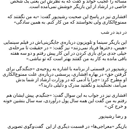
مساله را عجیب خواند و گفت که به نظرش این یعنی یک شخص
خاصی در ارشاد از این بازیگر خوشش نمی‌آمده است.
افشاری نیز در پاسخ این صحبت رشیدپور گفت: «به من نگفتند که
ممنوع‌الکاری ولی نخواستند که من کار کنم. به همین سادگی»
در دید در شب
این بازیگر سینما و تلویزیون درباره‌ی جایگزینی‌اش در فیلم سینمایی
«هیس، دخترها فریاد نمی‌زنند» نیز گفت: « در حقیقت تا مرحله‌ی
خیلی جدی برای بازی کردن در این کار پیش رفتم و دو سه هفته
باقی مانده به کار به من گفتند بهتر است که تو نباشی.»
رشیدپور در قسمتی از برنامه با اشاره به روحیه‌ی «جنگندگی برای
گرفتن حق» در بهاره افشاری، پرسشی درباره‌ی علت ممنوع‌الکاری‌
او مطرح کرد: «چرا با آدمی که در وزارت ارشاد از شما بدش
می‌آمد، نجنگیدید و نگفتید مدرک و دلیلی دارید؟»
افشاری نیز در جواب به این سوال گفت: «جنگیدم. پیش ایشان هم
رفتم به من گفت این همه سال پول درآوردی، سه سال بنشین خونه
و خرج کن.»
و رضا رشیدپور
بازیگر «معراجی‌ها» در قسمت دیگری از این گفت‌و‌گوی تصویری