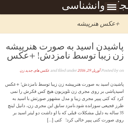
Skip to content
جله روانشناسی
برگه نمونه
بحان
+عکس هنرپیشه
پاشیدن اسید به صورت هنرپیشه
زن زیبا توسط نامزدش! +عکس
on
Posted by
آوریل 29, 2016
and filed under
عکس های جدید زن
پاشیدن اسید به صورت هنرپیشه زن زیبا توسط نامزدش! +عکس
اسیدپاشی بر روی مجری زن تلویزیون هیچ کس فکرش را نمی
کرد که کتی پیپر مجری زیبا و مدل مشهور صورتش با اسید به
طرز فجیعی سوزانده شود.نامزد سابق این مجری زن، دانیل لینچ
35 ساله به دلیل مشکلات قبلی که با او داشت دو لیتر اسید بر
روی صورت کتی پیپر خالی کرد! کتی […]