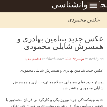
Skip to content
جله روانشناسی
برگه نمونه
بحان
عکس محمودی
عکس جدید بنیامین بهادری و
همسرش شایلی محمودی
on
Posted by
نوامبر 19, 2016
and filed under
غذاهای جدید
عکس جدید بنیامین بهادری و همسرش شایلی محمودی
پوستر جدید فیلم سینمایی «سلام بمبئی» با بازی و همسرش
شایلی محمودی منتشر شد.
«» به تهیه‌کنندگی جواد نوروزبیگی و کارگردانی قربان محمدپور با
حضور ، بنیامین بهادری و شایلی محمودی به عنوان چهره‌های