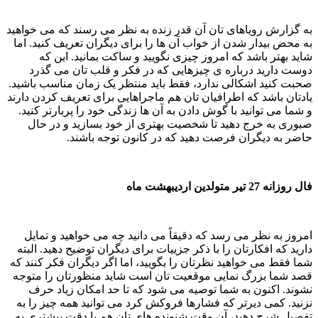
به گزارش رویاهای تان آن قدر زنده به نظر می رسند که می خواهید
به محض بیدار شدن از خواب آن ها را برای دیگران تعریف کنید. اما
شاید بهتر باشد که امروز چیزی نگویید و ساکت بمانید. این که
دوست دارید درباره ی چیزهایی که در فکر و قلب تان می گذرد
صحبت کنید اشکالی ندارد، فقط باید منتظر یک زمان مناسب باشید.
یادتان باشد که اطرافیان تان هم ماجراهایی برای تعریف کردن دارند
و شما می توانید با گوش دادن به آن ها زندگی خود را پربارتر کنید.
صبوری به خرج دهید تا شخصیت بهتری از خود بسازید و در حال
حاضر به دیگران فرصت دهید که در کانون توجه باشند.
فال روزانه 27 تیر متولدین اردیبهشت ماه
امروز به نظر می رسد که دقیقاً می دانید چه می خواهید و تمایل
دارید که افکارتان را با ذکر جزییات برای دیگران توضیح دهید. البته
شما فقط می خواهید نظرتان را بگویید، اما اگر دیگران فکر کنند که
قصد شما بزرگ نمایی موقعیت تان است شاید منظورتان را متوجه
نشوند. اکنون به شما توصیه می شود که تا حد امکان زیاد حرف
نزنید. کمی دیرتر که فشارها فروکش کرد می توانید همه چیز را به
تفصیل شرح دهید، آن وقت شنونده های تان هم با دقت بیشتری به