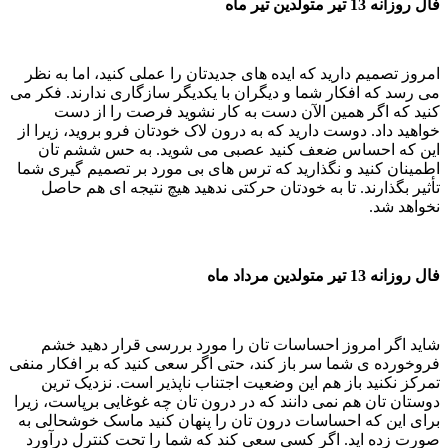
فال روزانه 13 تیر متولدین تیر ماه
امروز تصمیم دارید که ایده های جدیدتان را عملی کنید، اما به نظر
می رسد که افکار شما و دیگران با یکدیگر سازگاری ندارند. فکر می
کنید که اگر همین الآن دست به کار نشوید فرصت را از دست
خواهید داد. دوست دارید که به درون لاک خودتان فرو بروید، زیرا از
این که احساس ضعف کنید عصبی می شوید. به حس ششم تان
اطمینان کنید و نگذارید که ترس های بی مورد بر تصمیم گیری شما
تأثیر بگذارند. تا به خودتان حرکتی ندهید هیچ نتیجه ای هم حاصل
نخواهد شد.
فال روزانه 13 تیر متولدین مرداد ماه
شاید اگر امروز احساسات تان را مورد بررسی قرار دهید خشم
فروخورده ی شما سر باز کند، حتی اگر سعی کنید که بر افکار منفی
تمرکز نکنید باز هم این وضعیت اجتناب ناپذیر است. نزدیک ترین
دوستان تان هم نمی دانند که در درون تان چه غوغایی برپاست، زیرا
برای این که احساسات درون تان را پنهان کنید ماسک خوشحالی به
صورت زده اید. اگر کسی سعی کند که شما را تحت کنترل درآورد