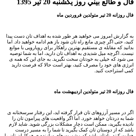
فال و طالع بيني روز یکشنبه 20 تير 1395
فال روزانه 20 تیر متولدین فروردین ماه
به گزارش امروز می خواهید هر طور شده به اهداف تان دست پیدا
کنید، حتی اگر چیزی مانع راه تان شود باز هم ادامه خواهید داد. اما
بدانید که مقابله ی مستقیم بهترین راهکار برای رویارویی با موانع
نیست. اگرچه میل شدیدی به اهداف تان دارید، اما به شما توصیه
می شود که خیلی به خودتان سخت نگیرید. به جای این که همه ی
انرژی های خود را مصرف کنید، بهتر است حالا که فرصت دارید
کمی استراحت کنید.
فال روزانه 20 تیر متولدین اردیبهشت ماه
اگر در مسیر آرزوهای تان قرار گرفته اید، این رفتار سرسختانه ی
شما به دردتان خواهد خورد. اما اگر واقعیت های پیرامون تان را
نادیده بگیرید، ممکن است دچار مشکلات بزرگی شوید. شاید لازم
باشد که از دوستان تان کمک بگیرید تا شما را به مسیر درست
هدایت کنند. یادتان باشد که مشورت های سازنده ی همکاران تان را