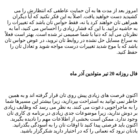
امروز بعد از مدت ها به آن حمایت عاطفی که انتظارش را می
کشیدید دست خواهید یافت. اصلاً به این فکر نکنید که آیا دیگران
همراهی تان خواهند کرد یا نه، فقط حواس تان باشد که تغییرات را
به حاشیه نرانید. با این که فشار زیادی را احساس می کنید، اما به
نظرتان می آید که دنیا با شما صمیمی تر شده است. بهتر است فعلاً
به سراغ مسایل حل نشده در روابط تان نروید، در عوض حواس تان
باشد که با موج شدید تغییرات درست مواجه شوید و تعادل تان را
حفظ کنید.
فال روزانه 20 تیر متولدین آذر ماه
اکنون فرصت های زیادی پیش روی تان قرار گرفته اند و به همین
خاطر نمی توانید به استراحت بپردازید، زیرا بیشتر این مسیرها شما
را به ماجراجویی دعوت می کنند. به نظر می رسد که وظایف زیادی
بر دوش ندارید، زیرا موضوعات جدی زیادی در برنامه ی کاری تان
وجود ندارد. ممکن است بخشی از اطلاعات مهم را نادیده بگیرید.
اکنون باید فرصتی پیدا کنید تا اوقات تان را به آسودگی بگذرانید.
یادتان نرود که نعماتی را که در اختیار دارید شکرگزار باشید.