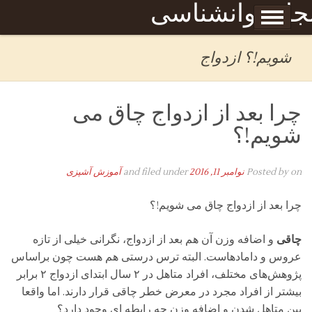
Skip to content
جله روانشناسی
برگه نمونه
بحان
شویم!؟ ازدواج
چرا بعد از ازدواج چاق می
شویم!؟
on
Posted by
نوامبر 11, 2016
and filed under
آموزش آشپزی
چرا بعد از ازدواج چاق می شویم!؟
چاقی
و اضافه وزن آن هم بعد از ازدواج، نگرانی خیلی از تازه
عروس و دامادهاست.
البته ترس درستی هم هست چون براساس
پژوهش‌های مختلف، افراد متاهل در ۲ سال ابتدای ازدواج ۲ برابر
بیشتر از افراد مجرد در معرض خطر چاقی قرار دارند. اما واقعا
بین متاهل شدن و اضافه وزن چه رابطه ای وجود دارد؟