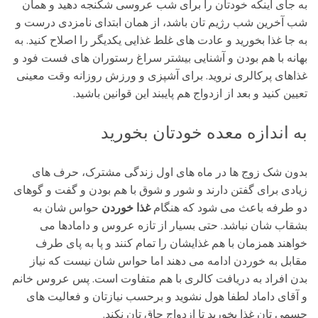
به جای اینکه خودتان را برای شب عروسی شکنجه دهید و همان
شب آخرین شب رژیم تان باشد، از همان ابتدای نامزدی درست و
به جا غذا بخورید و عادت های غلط غذایی یکدیگر را اصلاح کنید. به
بهانه با هم بودن و آشنایی بیشتر سراغ رستوران های فست فود و
غذاهای پرکالری نروید. برای آشپزی و ورزش روزانه وقت معینی
تعیین کنید و بعد از ازدواج هم پایبند این قوانین باشید.
به اندازه معده خودتان بخورید
بدون شک زوج ها در ماه های اول زندگی مشترک، حرف های
زیادی برای گفتن دارند و شور و شوق با هم بودن و گفت و گوهای
دو طرفه باعث می شود که هنگام
غذا خوردن
حواس شان به
بشقاب شان نباشد. حتی بسیار از تازه عروس و دامادها می
خواهند همزمان با هم غذایشان را تمام کنند و پا به پای طرف
مقابل به خوردن ادامه می دهند اما حواس شان نیست که نیاز
بدن افراد به دریافت کالری با هم متفاوت است. پس عروس خانم
و آقای داماد لطفا هول نشوید و برحسب نیازتان و فعالیت های
جسمی تان غذا بخورید تا ازدواج چاق تان نکند.