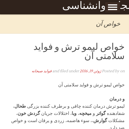
Skip to content
جله روانشناسی
برگه نمونه
بحان
خواص آن
خواص لیمو ترش و فواید
سلامتی آن
on
Posted by
ژوئن 19, 2016
and filed under
فواید صبحانه
خواص لیمو ترش و فواید سلامتی آن
و درمان
لیمو ترش درمان کننده چاقی و برطرف کننده بزرگی
طحال
،
شفادهنده
گواتر
و
میخچه
،
وبا
، اختلالات جریان
گردش خون
،
مشکلات
گوارش
،، سوء هاضمه، زردی و یرقان است و خواص
ضد دارد.