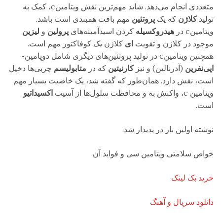
متعددی انجام می‌دهد. شاید مهم‌ترین نقش ویتامینc، کمک به
تولید
کلاژن
که یک
پروتئین
مهم بافت همبندی است باشد.
ویتامینc در
هیدروکسیله
کردن اسیدآمینه‌های
پرولین
و
لیزین
موجود در کلاژن و تقویت
ای
کلاژن یک کوفاکتور مهم است.
همچنین ویتامینc در تولید پروتئین‌های دیگری شامل دوپامین-
اپی‌نفرین
(آدرنالین) و نیز
کارنیتین
که در
متابولیسم
چربی‌ها دخیل
است، نقش دارد. همان‌طور که گفته شد، یک خاصیت بسیار مهم
ویتامین c، واکنش به و محافظت سلول‌ها از آسیب
اکسیداتیو
است.
نوشته اولین بار در پدیدار شد.
خواص سلامتی ویتامین سی و فواید آن
خرید بک لینک
دانلود سریال و آهنگ