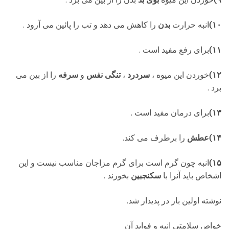
۹)
خوردن این میوه
بوی بد
بدن را از بین می برد .
۱۰)
انبه حرارت
بدن
را کاهش می دهد و تب را پائین می آرود .
۱۱)
برای رفع
مفید است .
۱۲)
خوردن این میوه ،
سردرد
،
تنگی نفس
و
سرفه
را از بین می
برد .
۱۳)
برای درمان مفید است .
۱۴)عطش
را برطرف می کند.
۱۵)
انبه چون گرم است برای گرم مزاجان مناسب نیست و این
اشخاص باید آنرا با
سکنجبین
بخورند .
نوشته اولین بار در پدیدار شد.
خواص سلامتی انبه و فواید آن