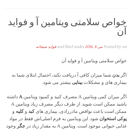
خواص سلامتی ویتامین آ و فواید
آن
on
Posted by
می 8, 2016
and filed under
فواید صبحانه
خواص سلامتی ویتامین آ و فواید آن
اگر
بدن
شما میزان کافی
آ دریافت نکند، احتمال ابتلای شما به
بیماری های
و مشکلات
بینایی
بیشتر می شود.
اگر میزان کمی ویتامین A مصرف کنید و کمبود ویتامین
A
داشته
باشید ممکن است
شوید. از طرف دیگر مصرف زیاد ویتامین A
ممکن است باعث نواقص مادرزادی، بیماری های
کبد
و
کلیه
و
پوکی استخوان
شود. این ویتامین به فرم اصلی‌اش فقط در مواد
غذایی حیوانی موجود است. ویتامین A به مقدار زیاد در
جگر
وجود