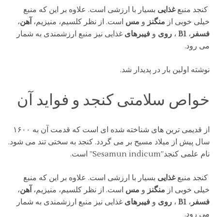
کنجد منبع
غذایی
بسیار با ارزشی است. علاوه بر این که منبع
خیلی خوبی از
منگنز
و
مس
است. از نظر کلسیم، منیزیم،
آهن
،
فسفر
،
B1
،
روی
و
فیبرهای
غذایی نیز منبع ارزشمندی به شمار
می رود.
نوشته اولین بار در پدیدار شد.
خواص سلامتی کنجد و فواید آن
از قدیمی ترین
های شناخته شده ای است که قدمت آن به ۱۶۰۰
سال پیش از میلاد مسیح بر می گردد.
کنجد به سختی تند می شود.
نام علمی کنجد”Sesamun indicum” است.
کنجد منبع
غذایی
بسیار با ارزشی است. علاوه بر این که منبع
خیلی خوبی از
منگنز
و
مس
است. از نظر کلسیم، منیزیم،
آهن
،
فسفر
،
B1
،
روی
و
فیبرهای
غذایی نیز منبع ارزشمندی به شمار
می رود.