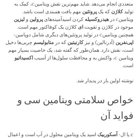
متعددی انجام می‌دهد. شاید مهم‌ترین نقش ویتامینc، کمک به
تولید
کلاژن
که یک
پروتئین
مهم بافت همبندی است باشد.
ویتامینc در
هیدروکسیله
کردن اسیدآمینه‌های
پرولین
و
لیزین
موجود در کلاژن و تقویت
ای
کلاژن یک کوفاکتور مهم است.
همچنین ویتامینc در تولید پروتئین‌های دیگری شامل دوپامین-
اپی‌نفرین
(آدرنالین) و نیز
کارنیتین
که در
متابولیسم
چربی‌ها دخیل
است، نقش دارد. همان‌طور که گفته شد، یک خاصیت بسیار مهم
ویتامین c، واکنش به و محافظت سلول‌ها از آسیب
اکسیداتیو
است.
نوشته اولین بار در پدیدار شد.
خواص سلامتی ویتامین سی و
فواید آن
c یا ال-
آسکوربیک‌
اسید یک ویتامین محلول در آب است و اعمال