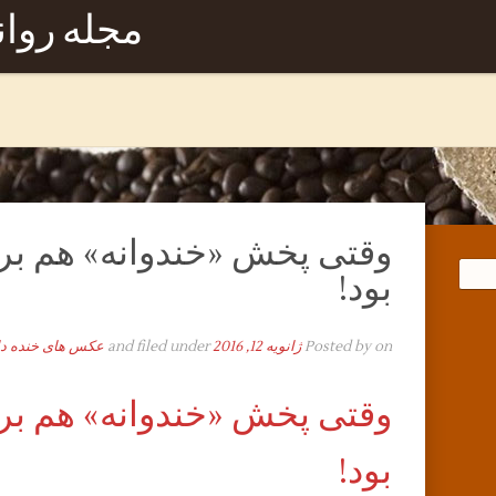
مجله روا
وقتی پخش «خندوانه» هم برای
بود!
on
Posted by
ژانویه 12, 2016
and filed under
عکس های خنده دا
وقتی پخش «خندوانه» هم برای
بود!