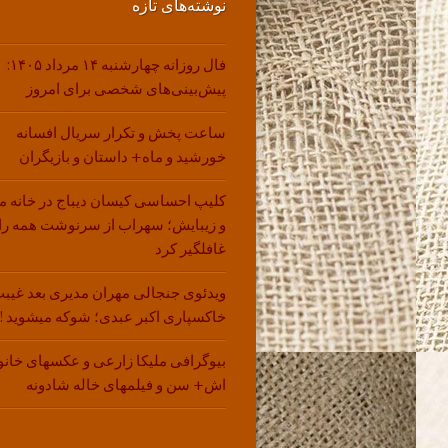
نوشته‌های تازه
فال روزانه چهارشنبه ۱۴ مرداد ۱۴۰۵:
پیش‌بینی‌های شخصی برای امروز
ساعت پخش و تکرار سریال افسانه
خورشید و ماه+ داستان و بازیگران
کلیپ احساسی کیسان دیباج در خانه م
و زیبایش؛ سهراب از سرنوشت همه را
غافلگیر کرد
ویدئوی جنجالی مهران مدیری بعد غیبت
خاکسپاری اکبر عبدی؛ شوکه میشوید !!
بیوگرافی ملیکا زارعی و عکسهای خانو
اش+ سن و فیلمهای خاله شادونه