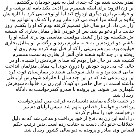
آنقدر سخت شده بود که چندی قبل به شهر خودمان برگشتیم.
این زن افزود: برای اینکه هسمرم مرا اذیت نکند نامه ای نوشته و از
او خواستم با زن دیگری ازدواج کند اما او توجه نمی کرد. با کارهایش
علاوه بر اینکه مرا اذیت می کرد مادر پیرم را که تک و تنها نیز بود
آزار می داد. از دو سال قبل تصمیم گرفته بودم که او را بکشم. روز
جنایت با او دعوایم شد. پس از خوردن ناهار مقابل بخاری که شیشه
اش شکسته بود دراز کشید. موقعیت مناسبی بود برای اینکه او را
بکشم. دو فرزندم را به خانه مادرم برده و برگشتم. او مقابل بخاری
خوابیده بود. من هم بنزینی را که از قبل تهیه کرده بودم روی او
ریخته و در چند ثانیه شعله های آتش از بخاری به سمت همسرم
کشیده شد. در حال فرار بودم که صدای فريادش را شنیدم. او در
حالی که می دوید خودش را درون جوی آب مقابل منزلمان انداخت
اما بی فایده بود و به دلیل سوختگی شدید در بیمارستان فوت کرد.
اين زن مدعی شد که در این چند سال با خانواده شوهرش ارتباطی
نداشته است. در حال حاضر دو کودک این زن نزد خانواده شوهرش
نگهداری می شوند. این پرونده با صدرو کیفرخواست به دادگاه
ارسال شد.
در جلسه دادگاه نماینده دادستان به قرائت متن کیفرخواست
پرداخت و خواستار قصاص متهم شد. سپس اولیای دم نیز
درخواست خود را مطرح کردند.
در ادامه این زن به دفاع از خود پرداخت و مدعی شد که به دلیل
اختلافات خانوادگی دست به جنایت زده است. بدین ترتیب حکم
قصاص وی صادر و پرونده به دیوانعالی کشور ارسال شد.