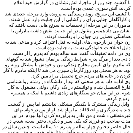
با گذشت چند روز از ماجرا، آتش نشانان در گزارش خود اعلام
کردند، آتش سوزی عمدی بوده است.
با کشف این سرنخ، روند رسیدگی به پرونده وارد مرحله جدیدی شد
و کارآگاهان جنایی برای رازگشایی از این جنایت وارد عمل شدند.
ماموران در این مرحله از تحقیقات به سرنخ هایی دست یافتند که
نشان می داد همسر مقتول در این جنایت نقش داشته بنابراین با
هماهنگی قضایی زن جوان را بازداشت کردند.
زن جوان در بازجویی های اولیه به قتل اعتراف کرد و مدعی شد به
دلیل اختلافات خانوادگی دست به جنایت زده است .
وي در ادامه تحقیقات گفت: سه ساله بودم که پدرم را از دست
دادم. بعد از مرگ پدرم شرایط زندگی برایمان دشوار شد به گونهای
که مادرم برای تامین مخارج زندگی من و خودش با مشکل روبه رو
بود. به هر سختی بود روزگارمان سپری می شد تا اینکه مادرم با کار
کردن در خانه های مردم خرج تحصیل مرا تامین کرد.
وی ادامه داد: به هر سختی که بود از دانشگاه در رشته روانشناسی
فارغ التحصیل شدم و توانستم در یک ارگان دولتی مشغول به کار
شوم. در این میان خواستگارهای زیادی داشتم تا اینکه با همسرم
ازدواج کردم.
اوایل زندگی مشترک با یکدیگر مشکلی نداشتیم اما پس از گذشت
چند ماه درگیری و اختلافات ما زیاد شد. او از من درخواستهای
غیرمنطقی داشت و من قادر به برآورده کردن آنها نبودم. در این
مدت صاحب دو فرزند که یکی پسر و دیگری دختر است، شدم. در
حال حاضر دخترم چهار ساله و پسرم ۱۰ ساله است. چندین سال در
شیراز زندگی می کردیم و به خاطر رفتارهای همسرم حتی چندین