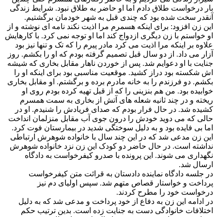
بار درخواست طلاق دادم اما او حاضر به طلاق نبود. شرایط زندگی
آنقدر سخت شده بود که چندی قبل به شهر خودمان برگشتیم.
این زن افزود: برای اینکه هسمرم مرا اذیت نکند نامه ای نوشته و از
او خواستم با زن دیگری ازدواج کند اما او توجه نمی کرد. با کارهایش
علاوه بر اینکه مرا اذیت می کرد مادر پیرم را که تک و تنها نیز بود
آزار می داد. از دو سال قبل تصمیم گرفته بودم که او را بکشم. روز
جنایت با او دعوایم شد. پس از خوردن ناهار مقابل بخاری که شیشه
اش شکسته بود دراز کشید. موقعیت مناسبی بود برای اینکه او را
بکشم. دو فرزندم را به خانه مادرم برده و برگشتم. او مقابل بخاری
خوابیده بود. من هم بنزینی را که از قبل تهیه کرده بودم روی او
ریخته و در چند ثانیه شعله های آتش از بخاری به سمت همسرم
کشیده شد. در حال فرار بودم که صدای فريادش را شنیدم. او در
حالی که می دوید خودش را درون جوی آب مقابل منزلمان انداخت
اما بی فایده بود و به دلیل سوختگی شدید در بیمارستان فوت کرد.
اين زن مدعی شد که در این چند سال با خانواده شوهرش ارتباطی
نداشته است. در حال حاضر دو کودک این زن نزد خانواده شوهرش
نگهداری می شوند. این پرونده با صدرو کیفرخواست به دادگاه
ارسال شد.
در جلسه دادگاه نماینده دادستان به قرائت متن کیفرخواست
پرداخت و خواستار قصاص متهم شد. سپس اولیای دم نیز
درخواست خود را مطرح کردند.
در ادامه این زن به دفاع از خود پرداخت و مدعی شد که به دلیل
اختلافات خانوادگی دست به جنایت زده است. بدین ترتیب حکم