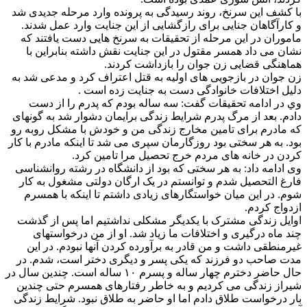
با کشف این سرنخ، روند رسیدگی به پرونده وارد مرحله جدیدی شد
و کارآگاهان جنایی برای رازگشایی از این جنایت وارد عمل شدند.
ماموران در این مرحله از تحقیقات به سرنخ هایی دست یافتند که
نشان می داد همسر مقتول در این جنایت نقش داشته بنابراین با
هماهنگی قضایی زن جوان را بازداشت کردند.
زن جوان در بازجویی های اولیه به قتل اعتراف کرد و مدعی شد به
دلیل اختلافات خانوادگی دست به جنایت زده است .
وي در ادامه تحقیقات گفت: سه ساله بودم که پدرم را از دست
دادم. بعد از مرگ پدرم شرایط زندگی برایمان دشوار شد به گونهای
که مادرم برای تامین مخارج زندگی من و خودش با مشکل روبه رو
بود. به هر سختی بود روزگارمان سپری می شد تا اینکه مادرم با کار
کردن در خانه های مردم خرج تحصیل مرا تامین کرد.
وی ادامه داد: به هر سختی که بود از دانشگاه در رشته روانشناسی
فارغ التحصیل شدم و توانستم در یک ارگان دولتی مشغول به کار
شوم. در این میان خواستگارهای زیادی داشتم تا اینکه با همسرم
ازدواج کردم.
اوایل زندگی مشترک با یکدیگر مشکلی نداشتیم اما پس از گذشت
چند ماه درگیری و اختلافات ما زیاد شد. او از من درخواستهای
غیرمنطقی داشت و من قادر به برآورده کردن آنها نبودم. در این
مدت صاحب دو فرزند که یکی پسر و دیگری دختر است، شدم. در
حال حاضر دخترم چهار ساله و پسرم ۱۰ ساله است. چندین سال در
شیراز زندگی می کردیم و به خاطر رفتارهای همسرم حتی چندین
بار درخواست طلاق دادم اما او حاضر به طلاق نبود. شرایط زندگی