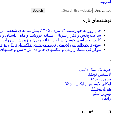
اندروید
Search for:
نوشته‌های تازه
فال روزانه چهارشنبه ۱۴ مرداد ۱۴۰۵: پیش‌بینی‌های شخصی برای امروز
ساعت پخش و تکرار سریال افسانه خورشید و ماه+ داستان و با
کلیپ احساسی کیسان دیباج در خانه مدرن و زیبایش؛ سهراب ا
ویدئوی جنجالی مهران مدیری بعد غیبت در خاکسپاری اکبر عبد
بیوگرافی ملیکا زارعی و عکسهای خانواده اش+ سن و فیلمهای 
.
خرید بک لینک دائمی
لایسنس نود32
پسورد نود 32
اوکلی لایسنس رایگان نود 32
همیار نود 32
بهترین سئو
رایگان